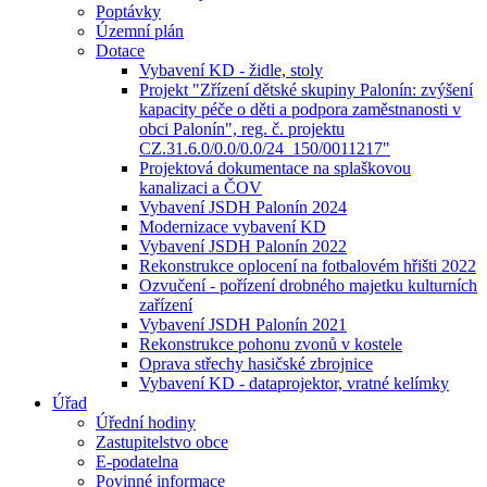
Poptávky
Územní plán
Dotace
Vybavení KD - židle, stoly
Projekt "Zřízení dětské skupiny Palonín: zvýšení
kapacity péče o děti a podpora zaměstnanosti v
obci Palonín", reg. č. projektu
CZ.31.6.0/0.0/0.0/24_150/0011217"
Projektová dokumentace na splaškovou
kanalizaci a ČOV
Vybavení JSDH Palonín 2024
Modernizace vybavení KD
Vybavení JSDH Palonín 2022
Rekonstrukce oplocení na fotbalovém hřišti 2022
Ozvučení - pořízení drobného majetku kulturních
zařízení
Vybavení JSDH Palonín 2021
Rekonstrukce pohonu zvonů v kostele
Oprava střechy hasičské zbrojnice
Vybavení KD - dataprojektor, vratné kelímky
Úřad
Úřední hodiny
Zastupitelstvo obce
E-podatelna
Povinné informace