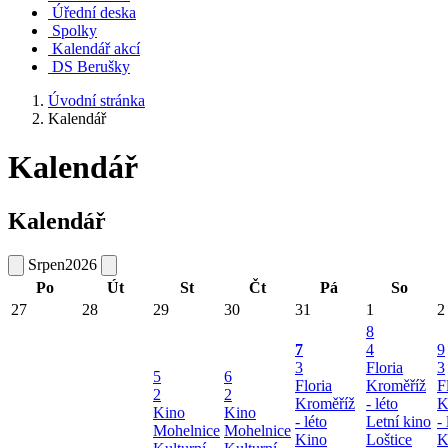
Úřední deska
Spolky
Kalendář akcí
DS Berušky
Úvodní stránka
Kalendář
Kalendář
Kalendář
Srpen
2026
Po
Út
St
Čt
Pá
So
27
28
29
30
31
1
2
8
7
4
9
3
Floria
3
5
6
Floria
Kroměříž
F
2
2
Kroměříž
- léto
K
Kino
Kino
- léto
Letní kino
- 
Mohelnice
Mohelnice
Kino
Loštice
K