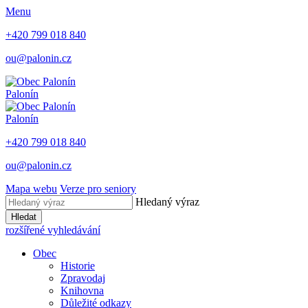
Menu
+420 799 018 840
ou@palonin.cz
Palonín
Palonín
+420 799 018 840
ou@palonin.cz
Mapa webu
Verze pro seniory
Hledaný výraz
Hledat
rozšířené vyhledávání
Obec
Historie
Zpravodaj
Knihovna
Důležité odkazy