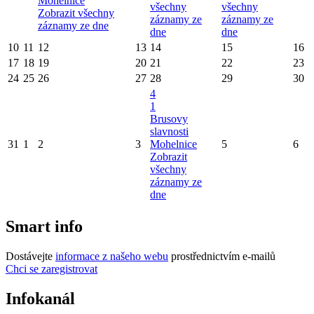
Mohelnice
všechny
všechny
Zobrazit všechny
záznamy ze
záznamy ze
záznamy ze dne
dne
dne
10
11
12
13
14
15
16
17
18
19
20
21
22
23
24
25
26
27
28
29
30
4
1
Brusovy
slavnosti
31
1
2
3
Mohelnice
5
6
Zobrazit
všechny
záznamy ze
dne
Smart info
Dostávejte
informace z našeho webu
prostřednictvím e-mailů
Chci se zaregistrovat
Infokanál