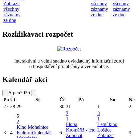
Zobrazit
všechny
všechny
všechny
záznamy
záznamy
záznamy
ze dne
ze dne
ze dne
Rozklikávací rozpočet
Interaktivní a velmi snadno ovladatelný informační zdroj
o hospodaření pro občany a vedení obce.
Kalendář akcí
Srpen
2026
Po
Út
St
Čt
Pá
So
Ne
27
28
29
30
31
1
2
7
8
5
1
1
2
Floria
Letní kino
Kino Mohelnice
Kroměříž - léto
Loštice
3
4
Kulturní kalendář
6
9
Zobrazit
Zobrazit