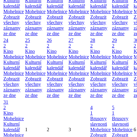
Kulturní
Kulturní
Kulturní
Kulturní
Kulturní
Kulturní
K
kalendář
kalendář
kalendář
kalendář
kalendář
kalendář
k
Mohelnice
Mohelnice
Mohelnice
Mohelnice
Mohelnice
Mohelnice
M
Zobrazit
Zobrazit
Zobrazit
Zobrazit
Zobrazit
Zobrazit
Z
všechny
všechny
všechny
všechny
všechny
všechny
v
záznamy
záznamy
záznamy
záznamy
záznamy
záznamy
z
ze dne
ze dne
ze dne
ze dne
ze dne
ze dne
z
24
25
26
27
28
29
3
2
2
2
2
2
2
2
Kino
Kino
Kino
Kino
Kino
Kino
K
Mohelnice
Mohelnice
Mohelnice
Mohelnice
Mohelnice
Mohelnice
M
Kulturní
Kulturní
Kulturní
Kulturní
Kulturní
Kulturní
K
kalendář
kalendář
kalendář
kalendář
kalendář
kalendář
k
Mohelnice
Mohelnice
Mohelnice
Mohelnice
Mohelnice
Mohelnice
M
Zobrazit
Zobrazit
Zobrazit
Zobrazit
Zobrazit
Zobrazit
Z
všechny
všechny
všechny
všechny
všechny
všechny
v
záznamy
záznamy
záznamy
záznamy
záznamy
záznamy
z
ze dne
ze dne
ze dne
ze dne
ze dne
ze dne
z
31
2
4
5
Kino
1
1
Mohelnice
Brusovy
Brusovy
Kulturní
slavnosti
slavnosti
kalendář
1
2
3
Mohelnice
Mohelnice
6
Mohelnice
Zobrazit
Zobrazit