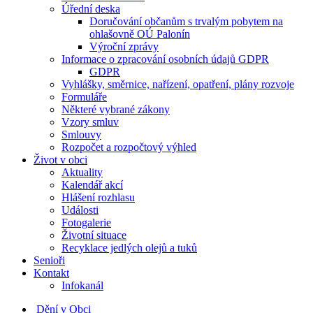
Úřední deska
Doručování občanům s trvalým pobytem na
ohlašovně OÚ Palonín
Výroční zprávy
Informace o zpracování osobních údajů GDPR
GDPR
Vyhlášky, směrnice, nařízení, opatření, plány rozvoje
Formuláře
Některé vybrané zákony
Vzory smluv
Smlouvy
Rozpočet a rozpočtový výhled
Život v obci
Aktuality
Kalendář akcí
Hlášení rozhlasu
Události
Fotogalerie
Životní situace
Recyklace jedlých olejů a tuků
Senioři
Kontakt
Infokanál
Dění v Obci