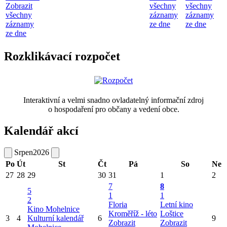
Zobrazit
všechny
všechny
všechny
záznamy
záznamy
záznamy
ze dne
ze dne
ze dne
Rozklikávací rozpočet
Interaktivní a velmi snadno ovladatelný informační zdroj
o hospodaření pro občany a vedení obce.
Kalendář akcí
Srpen
2026
Po
Út
St
Čt
Pá
So
Ne
27
28
29
30
31
1
2
7
8
5
1
1
2
Floria
Letní kino
Kino Mohelnice
Kroměříž - léto
Loštice
3
4
Kulturní kalendář
6
9
Zobrazit
Zobrazit