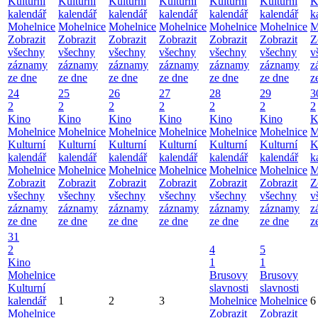
Kulturní
Kulturní
Kulturní
Kulturní
Kulturní
Kulturní
K
kalendář
kalendář
kalendář
kalendář
kalendář
kalendář
k
Mohelnice
Mohelnice
Mohelnice
Mohelnice
Mohelnice
Mohelnice
M
Zobrazit
Zobrazit
Zobrazit
Zobrazit
Zobrazit
Zobrazit
Z
všechny
všechny
všechny
všechny
všechny
všechny
v
záznamy
záznamy
záznamy
záznamy
záznamy
záznamy
z
ze dne
ze dne
ze dne
ze dne
ze dne
ze dne
z
24
25
26
27
28
29
3
2
2
2
2
2
2
2
Kino
Kino
Kino
Kino
Kino
Kino
K
Mohelnice
Mohelnice
Mohelnice
Mohelnice
Mohelnice
Mohelnice
M
Kulturní
Kulturní
Kulturní
Kulturní
Kulturní
Kulturní
K
kalendář
kalendář
kalendář
kalendář
kalendář
kalendář
k
Mohelnice
Mohelnice
Mohelnice
Mohelnice
Mohelnice
Mohelnice
M
Zobrazit
Zobrazit
Zobrazit
Zobrazit
Zobrazit
Zobrazit
Z
všechny
všechny
všechny
všechny
všechny
všechny
v
záznamy
záznamy
záznamy
záznamy
záznamy
záznamy
z
ze dne
ze dne
ze dne
ze dne
ze dne
ze dne
z
31
2
4
5
Kino
1
1
Mohelnice
Brusovy
Brusovy
Kulturní
slavnosti
slavnosti
kalendář
1
2
3
Mohelnice
Mohelnice
6
Mohelnice
Zobrazit
Zobrazit