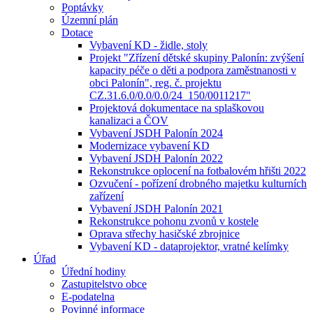
Poptávky
Územní plán
Dotace
Vybavení KD - židle, stoly
Projekt "Zřízení dětské skupiny Palonín: zvýšení
kapacity péče o děti a podpora zaměstnanosti v
obci Palonín", reg. č. projektu
CZ.31.6.0/0.0/0.0/24_150/0011217"
Projektová dokumentace na splaškovou
kanalizaci a ČOV
Vybavení JSDH Palonín 2024
Modernizace vybavení KD
Vybavení JSDH Palonín 2022
Rekonstrukce oplocení na fotbalovém hřišti 2022
Ozvučení - pořízení drobného majetku kulturních
zařízení
Vybavení JSDH Palonín 2021
Rekonstrukce pohonu zvonů v kostele
Oprava střechy hasičské zbrojnice
Vybavení KD - dataprojektor, vratné kelímky
Úřad
Úřední hodiny
Zastupitelstvo obce
E-podatelna
Povinné informace