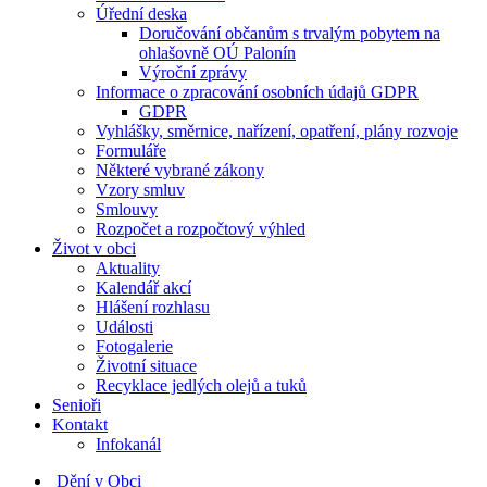
Úřední deska
Doručování občanům s trvalým pobytem na
ohlašovně OÚ Palonín
Výroční zprávy
Informace o zpracování osobních údajů GDPR
GDPR
Vyhlášky, směrnice, nařízení, opatření, plány rozvoje
Formuláře
Některé vybrané zákony
Vzory smluv
Smlouvy
Rozpočet a rozpočtový výhled
Život v obci
Aktuality
Kalendář akcí
Hlášení rozhlasu
Události
Fotogalerie
Životní situace
Recyklace jedlých olejů a tuků
Senioři
Kontakt
Infokanál
Dění v Obci