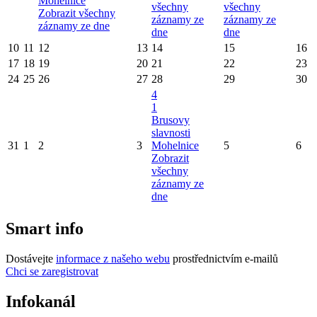
Mohelnice
všechny
všechny
Zobrazit všechny
záznamy ze
záznamy ze
záznamy ze dne
dne
dne
10
11
12
13
14
15
16
17
18
19
20
21
22
23
24
25
26
27
28
29
30
4
1
Brusovy
slavnosti
31
1
2
3
Mohelnice
5
6
Zobrazit
všechny
záznamy ze
dne
Smart info
Dostávejte
informace z našeho webu
prostřednictvím e-mailů
Chci se zaregistrovat
Infokanál