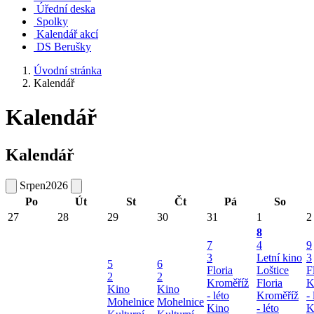
Úřední deska
Spolky
Kalendář akcí
DS Berušky
Úvodní stránka
Kalendář
Kalendář
Kalendář
Srpen
2026
Po
Út
St
Čt
Pá
So
27
28
29
30
31
1
2
8
7
4
9
3
Letní kino
3
5
6
Floria
Loštice
F
2
2
Kroměříž
Floria
K
Kino
Kino
- léto
Kroměříž
- 
Mohelnice
Mohelnice
Kino
- léto
K