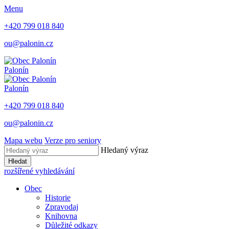
Menu
+420 799 018 840
ou@palonin.cz
Palonín
Palonín
+420 799 018 840
ou@palonin.cz
Mapa webu
Verze pro seniory
Hledaný výraz
Hledat
rozšířené vyhledávání
Obec
Historie
Zpravodaj
Knihovna
Důležité odkazy