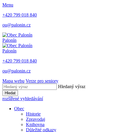
Menu
+420 799 018 840
ou@palonin.cz
Palonín
Palonín
+420 799 018 840
ou@palonin.cz
Mapa webu
Verze pro seniory
Hledaný výraz
Hledat
rozšířené vyhledávání
Obec
Historie
Zpravodaj
Knihovna
Důležité odkazy