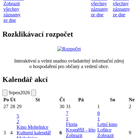
Zobrazit
všechny
všechny
všechny
záznamy
záznamy
záznamy
ze dne
ze dne
ze dne
Rozklikávací rozpočet
Interaktivní a velmi snadno ovladatelný informační zdroj
o hospodaření pro občany a vedení obce.
Kalendář akcí
Srpen
2026
Po
Út
St
Čt
Pá
So
Ne
27
28
29
30
31
1
2
7
8
5
1
1
2
Floria
Letní kino
Kino Mohelnice
Kroměříž - léto
Loštice
3
4
Kulturní kalendář
6
9
Zobrazit
Zobrazit