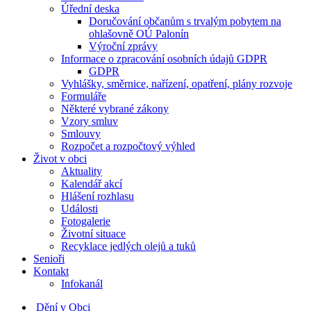
Úřední deska
Doručování občanům s trvalým pobytem na
ohlašovně OÚ Palonín
Výroční zprávy
Informace o zpracování osobních údajů GDPR
GDPR
Vyhlášky, směrnice, nařízení, opatření, plány rozvoje
Formuláře
Některé vybrané zákony
Vzory smluv
Smlouvy
Rozpočet a rozpočtový výhled
Život v obci
Aktuality
Kalendář akcí
Hlášení rozhlasu
Události
Fotogalerie
Životní situace
Recyklace jedlých olejů a tuků
Senioři
Kontakt
Infokanál
Dění v Obci