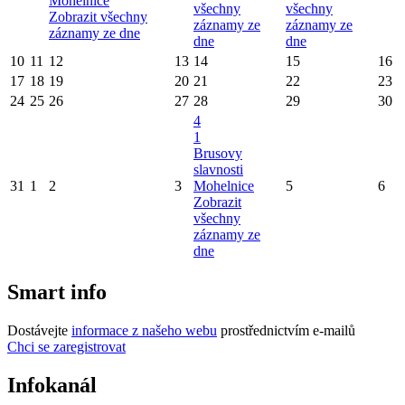
Mohelnice
všechny
všechny
Zobrazit všechny
záznamy ze
záznamy ze
záznamy ze dne
dne
dne
10
11
12
13
14
15
16
17
18
19
20
21
22
23
24
25
26
27
28
29
30
4
1
Brusovy
slavnosti
31
1
2
3
Mohelnice
5
6
Zobrazit
všechny
záznamy ze
dne
Smart info
Dostávejte
informace z našeho webu
prostřednictvím e-mailů
Chci se zaregistrovat
Infokanál