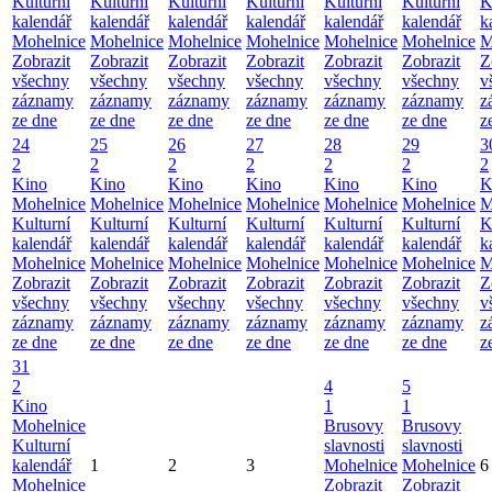
Kulturní
Kulturní
Kulturní
Kulturní
Kulturní
Kulturní
K
kalendář
kalendář
kalendář
kalendář
kalendář
kalendář
k
Mohelnice
Mohelnice
Mohelnice
Mohelnice
Mohelnice
Mohelnice
M
Zobrazit
Zobrazit
Zobrazit
Zobrazit
Zobrazit
Zobrazit
Z
všechny
všechny
všechny
všechny
všechny
všechny
v
záznamy
záznamy
záznamy
záznamy
záznamy
záznamy
z
ze dne
ze dne
ze dne
ze dne
ze dne
ze dne
z
24
25
26
27
28
29
3
2
2
2
2
2
2
2
Kino
Kino
Kino
Kino
Kino
Kino
K
Mohelnice
Mohelnice
Mohelnice
Mohelnice
Mohelnice
Mohelnice
M
Kulturní
Kulturní
Kulturní
Kulturní
Kulturní
Kulturní
K
kalendář
kalendář
kalendář
kalendář
kalendář
kalendář
k
Mohelnice
Mohelnice
Mohelnice
Mohelnice
Mohelnice
Mohelnice
M
Zobrazit
Zobrazit
Zobrazit
Zobrazit
Zobrazit
Zobrazit
Z
všechny
všechny
všechny
všechny
všechny
všechny
v
záznamy
záznamy
záznamy
záznamy
záznamy
záznamy
z
ze dne
ze dne
ze dne
ze dne
ze dne
ze dne
z
31
2
4
5
Kino
1
1
Mohelnice
Brusovy
Brusovy
Kulturní
slavnosti
slavnosti
kalendář
1
2
3
Mohelnice
Mohelnice
6
Mohelnice
Zobrazit
Zobrazit