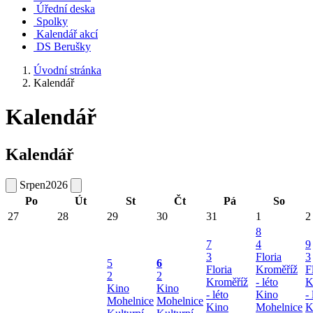
Úřední deska
Spolky
Kalendář akcí
DS Berušky
Úvodní stránka
Kalendář
Kalendář
Kalendář
Srpen
2026
Po
Út
St
Čt
Pá
So
27
28
29
30
31
1
2
8
7
4
9
3
Floria
3
5
6
Floria
Kroměříž
F
2
2
Kroměříž
- léto
K
Kino
Kino
- léto
Kino
- 
Mohelnice
Mohelnice
Kino
Mohelnice
K