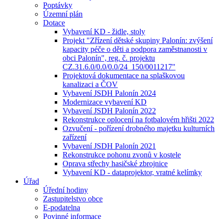
Poptávky
Územní plán
Dotace
Vybavení KD - židle, stoly
Projekt "Zřízení dětské skupiny Palonín: zvýšení
kapacity péče o děti a podpora zaměstnanosti v
obci Palonín", reg. č. projektu
CZ.31.6.0/0.0/0.0/24_150/0011217"
Projektová dokumentace na splaškovou
kanalizaci a ČOV
Vybavení JSDH Palonín 2024
Modernizace vybavení KD
Vybavení JSDH Palonín 2022
Rekonstrukce oplocení na fotbalovém hřišti 2022
Ozvučení - pořízení drobného majetku kulturních
zařízení
Vybavení JSDH Palonín 2021
Rekonstrukce pohonu zvonů v kostele
Oprava střechy hasičské zbrojnice
Vybavení KD - dataprojektor, vratné kelímky
Úřad
Úřední hodiny
Zastupitelstvo obce
E-podatelna
Povinné informace