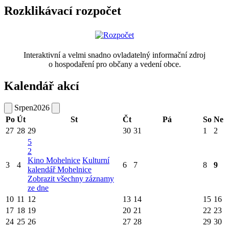
Rozklikávací rozpočet
Interaktivní a velmi snadno ovladatelný informační zdroj
o hospodaření pro občany a vedení obce.
Kalendář akcí
Srpen
2026
Po
Út
St
Čt
Pá
So
Ne
27
28
29
30
31
1
2
5
2
Kino Mohelnice
Kulturní
3
4
6
7
8
9
kalendář Mohelnice
Zobrazit všechny záznamy
ze dne
10
11
12
13
14
15
16
17
18
19
20
21
22
23
24
25
26
27
28
29
30