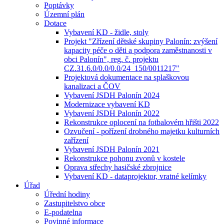
Poptávky
Územní plán
Dotace
Vybavení KD - židle, stoly
Projekt "Zřízení dětské skupiny Palonín: zvýšení
kapacity péče o děti a podpora zaměstnanosti v
obci Palonín", reg. č. projektu
CZ.31.6.0/0.0/0.0/24_150/0011217"
Projektová dokumentace na splaškovou
kanalizaci a ČOV
Vybavení JSDH Palonín 2024
Modernizace vybavení KD
Vybavení JSDH Palonín 2022
Rekonstrukce oplocení na fotbalovém hřišti 2022
Ozvučení - pořízení drobného majetku kulturních
zařízení
Vybavení JSDH Palonín 2021
Rekonstrukce pohonu zvonů v kostele
Oprava střechy hasičské zbrojnice
Vybavení KD - dataprojektor, vratné kelímky
Úřad
Úřední hodiny
Zastupitelstvo obce
E-podatelna
Povinné informace