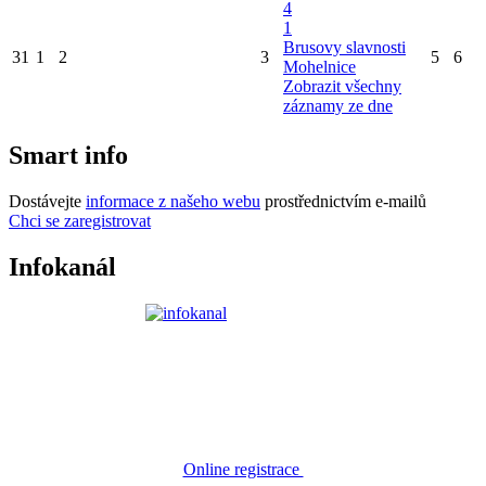
4
1
Brusovy slavnosti
31
1
2
3
5
6
Mohelnice
Zobrazit všechny
záznamy ze dne
Smart info
Dostávejte
informace z našeho webu
prostřednictvím e-mailů
Chci se zaregistrovat
Infokanál
Online registrace