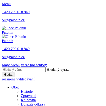
Menu
+420 799 018 840
ou@palonin.cz
Palonín
Palonín
+420 799 018 840
ou@palonin.cz
Mapa webu
Verze pro seniory
Hledaný výraz
Hledat
rozšířené vyhledávání
Obec
Historie
Zpravodaj
Knihovna
Důležité odkazy