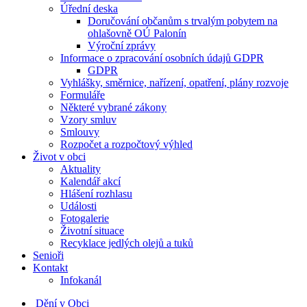
Úřední deska
Doručování občanům s trvalým pobytem na
ohlašovně OÚ Palonín
Výroční zprávy
Informace o zpracování osobních údajů GDPR
GDPR
Vyhlášky, směrnice, nařízení, opatření, plány rozvoje
Formuláře
Některé vybrané zákony
Vzory smluv
Smlouvy
Rozpočet a rozpočtový výhled
Život v obci
Aktuality
Kalendář akcí
Hlášení rozhlasu
Události
Fotogalerie
Životní situace
Recyklace jedlých olejů a tuků
Senioři
Kontakt
Infokanál
Dění v Obci