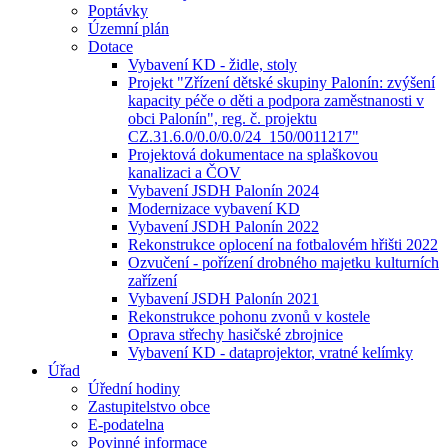
Poptávky
Územní plán
Dotace
Vybavení KD - židle, stoly
Projekt "Zřízení dětské skupiny Palonín: zvýšení
kapacity péče o děti a podpora zaměstnanosti v
obci Palonín", reg. č. projektu
CZ.31.6.0/0.0/0.0/24_150/0011217"
Projektová dokumentace na splaškovou
kanalizaci a ČOV
Vybavení JSDH Palonín 2024
Modernizace vybavení KD
Vybavení JSDH Palonín 2022
Rekonstrukce oplocení na fotbalovém hřišti 2022
Ozvučení - pořízení drobného majetku kulturních
zařízení
Vybavení JSDH Palonín 2021
Rekonstrukce pohonu zvonů v kostele
Oprava střechy hasičské zbrojnice
Vybavení KD - dataprojektor, vratné kelímky
Úřad
Úřední hodiny
Zastupitelstvo obce
E-podatelna
Povinné informace