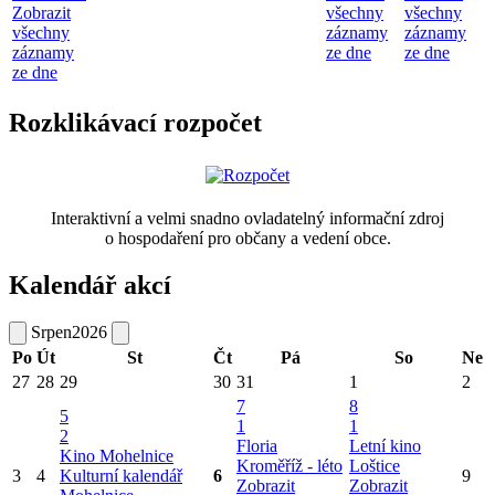
Zobrazit
všechny
všechny
všechny
záznamy
záznamy
záznamy
ze dne
ze dne
ze dne
Rozklikávací rozpočet
Interaktivní a velmi snadno ovladatelný informační zdroj
o hospodaření pro občany a vedení obce.
Kalendář akcí
Srpen
2026
Po
Út
St
Čt
Pá
So
Ne
27
28
29
30
31
1
2
7
8
5
1
1
2
Floria
Letní kino
Kino Mohelnice
Kroměříž - léto
Loštice
3
4
Kulturní kalendář
6
9
Zobrazit
Zobrazit