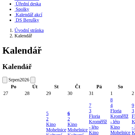
Úřední deska
Spolky
Kalendář akcí
DS Berušky
Úvodní stránka
Kalendář
Kalendář
Kalendář
Srpen
2026
Po
Út
St
Čt
Pá
So
27
28
29
30
31
1
2
8
7
4
9
3
Floria
3
5
6
Floria
Kroměříž
F
2
2
Kroměříž
- léto
K
Kino
Kino
- léto
Kino
- 
Mohelnice
Mohelnice
Kino
Mohelnice
K