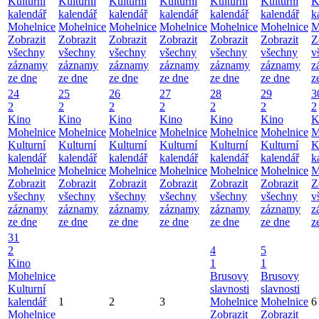
Kulturní
Kulturní
Kulturní
Kulturní
Kulturní
Kulturní
K
kalendář
kalendář
kalendář
kalendář
kalendář
kalendář
k
Mohelnice
Mohelnice
Mohelnice
Mohelnice
Mohelnice
Mohelnice
M
Zobrazit
Zobrazit
Zobrazit
Zobrazit
Zobrazit
Zobrazit
Z
všechny
všechny
všechny
všechny
všechny
všechny
v
záznamy
záznamy
záznamy
záznamy
záznamy
záznamy
z
ze dne
ze dne
ze dne
ze dne
ze dne
ze dne
z
24
25
26
27
28
29
3
2
2
2
2
2
2
2
Kino
Kino
Kino
Kino
Kino
Kino
K
Mohelnice
Mohelnice
Mohelnice
Mohelnice
Mohelnice
Mohelnice
M
Kulturní
Kulturní
Kulturní
Kulturní
Kulturní
Kulturní
K
kalendář
kalendář
kalendář
kalendář
kalendář
kalendář
k
Mohelnice
Mohelnice
Mohelnice
Mohelnice
Mohelnice
Mohelnice
M
Zobrazit
Zobrazit
Zobrazit
Zobrazit
Zobrazit
Zobrazit
Z
všechny
všechny
všechny
všechny
všechny
všechny
v
záznamy
záznamy
záznamy
záznamy
záznamy
záznamy
z
ze dne
ze dne
ze dne
ze dne
ze dne
ze dne
z
31
2
4
5
Kino
1
1
Mohelnice
Brusovy
Brusovy
Kulturní
slavnosti
slavnosti
kalendář
1
2
3
Mohelnice
Mohelnice
6
Mohelnice
Zobrazit
Zobrazit