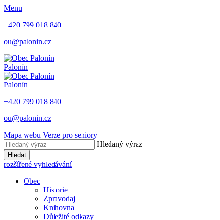
Menu
+420 799 018 840
ou@palonin.cz
Palonín
Palonín
+420 799 018 840
ou@palonin.cz
Mapa webu
Verze pro seniory
Hledaný výraz
Hledat
rozšířené vyhledávání
Obec
Historie
Zpravodaj
Knihovna
Důležité odkazy