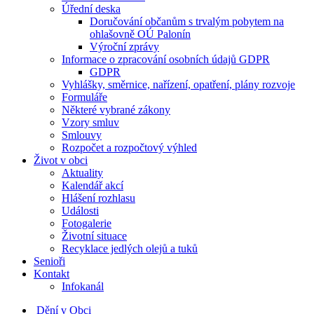
Úřední deska
Doručování občanům s trvalým pobytem na
ohlašovně OÚ Palonín
Výroční zprávy
Informace o zpracování osobních údajů GDPR
GDPR
Vyhlášky, směrnice, nařízení, opatření, plány rozvoje
Formuláře
Některé vybrané zákony
Vzory smluv
Smlouvy
Rozpočet a rozpočtový výhled
Život v obci
Aktuality
Kalendář akcí
Hlášení rozhlasu
Události
Fotogalerie
Životní situace
Recyklace jedlých olejů a tuků
Senioři
Kontakt
Infokanál
Dění v Obci