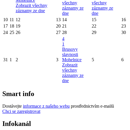
Mohelnice
všechny
všechny
Zobrazit všechny
záznamy ze
záznamy ze
záznamy ze dne
dne
dne
10
11
12
13
14
15
16
17
18
19
20
21
22
23
24
25
26
27
28
29
30
4
1
Brusovy
slavnosti
31
1
2
3
Mohelnice
5
6
Zobrazit
všechny
záznamy ze
dne
Smart info
Dostávejte
informace z našeho webu
prostřednictvím e-mailů
Chci se zaregistrovat
Infokanál