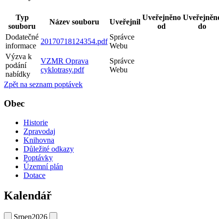
Typ
Uveřejněno
Uveřejněn
Název souboru
Uveřejnil
souboru
od
do
Dodatečné
Správce
20170718124354.pdf
informace
Webu
Výzva k
VZMR Oprava
Správce
podání
cyklotrasy.pdf
Webu
nabídky
Zpět na seznam poptávek
Obec
Historie
Zpravodaj
Knihovna
Důležité odkazy
Poptávky
Územní plán
Dotace
Kalendář
Srpen
2026