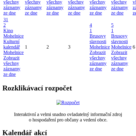
všechny
všechny
všechny
všechny
všechny
všechny
v
záznamy
záznamy
záznamy
záznamy
záznamy
záznamy
z
ze dne
ze dne
ze dne
ze dne
ze dne
ze dne
z
31
2
4
5
Kino
1
1
Mohelnice
Brusovy
Brusovy
Kulturní
slavnosti
slavnosti
kalendář
1
2
3
Mohelnice
Mohelnice
6
Mohelnice
Zobrazit
Zobrazit
Zobrazit
všechny
všechny
všechny
záznamy
záznamy
záznamy
ze dne
ze dne
ze dne
Rozklikávací rozpočet
Interaktivní a velmi snadno ovladatelný informační zdroj
o hospodaření pro občany a vedení obce.
Kalendář akcí