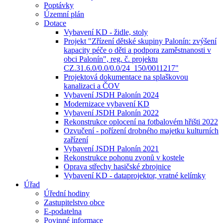
Poptávky
Územní plán
Dotace
Vybavení KD - židle, stoly
Projekt "Zřízení dětské skupiny Palonín: zvýšení
kapacity péče o děti a podpora zaměstnanosti v
obci Palonín", reg. č. projektu
CZ.31.6.0/0.0/0.0/24_150/0011217"
Projektová dokumentace na splaškovou
kanalizaci a ČOV
Vybavení JSDH Palonín 2024
Modernizace vybavení KD
Vybavení JSDH Palonín 2022
Rekonstrukce oplocení na fotbalovém hřišti 2022
Ozvučení - pořízení drobného majetku kulturních
zařízení
Vybavení JSDH Palonín 2021
Rekonstrukce pohonu zvonů v kostele
Oprava střechy hasičské zbrojnice
Vybavení KD - dataprojektor, vratné kelímky
Úřad
Úřední hodiny
Zastupitelstvo obce
E-podatelna
Povinné informace