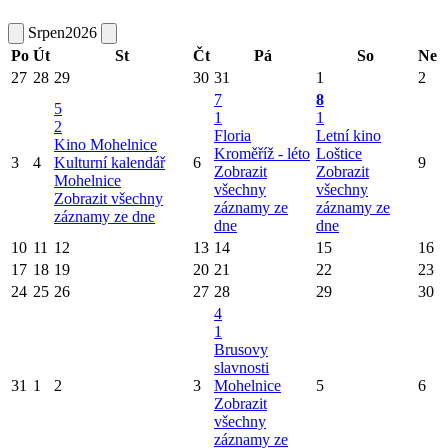
Srpen
2026
Po
Út
St
Čt
Pá
So
Ne
27
28
29
30
31
1
2
7
8
5
1
1
2
Floria
Letní kino
Kino Mohelnice
Kroměříž - léto
Loštice
3
4
Kulturní kalendář
6
9
Zobrazit
Zobrazit
Mohelnice
všechny
všechny
Zobrazit všechny
záznamy ze
záznamy ze
záznamy ze dne
dne
dne
10
11
12
13
14
15
16
17
18
19
20
21
22
23
24
25
26
27
28
29
30
4
1
Brusovy
slavnosti
31
1
2
3
Mohelnice
5
6
Zobrazit
všechny
záznamy ze