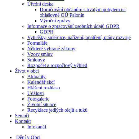
Úřední deska
Doručování občanům s trvalým pobytem na
ohlašovně OÚ Palonín
Výroční zprávy
Informace o zpracování osobních údajů GDPR
GDPR
Vyhlášky, směrnice, nařízení, opatření, plány rozvoje
Formuláře
Některé vybrané zákony
Vzory smluv
Smlouvy
Rozpočet a rozpočtový výhled
Život v obci
Aktuality
Kalendář akcí
Hlášení rozhlasu
Události
Fotogalerie
Životní situace
Recyklace jedlých olejů a tuků
Senioři
Kontakt
Infokanál
Dění v Obci