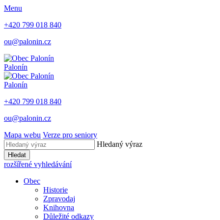
Menu
+420 799 018 840
ou@palonin.cz
Palonín
Palonín
+420 799 018 840
ou@palonin.cz
Mapa webu
Verze pro seniory
Hledaný výraz
Hledat
rozšířené vyhledávání
Obec
Historie
Zpravodaj
Knihovna
Důležité odkazy