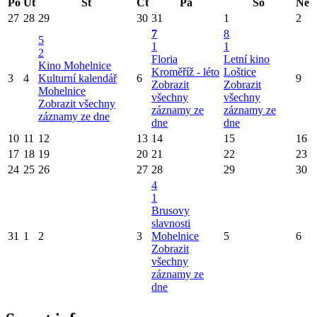
Po
Út
St
Čt
Pá
So
Ne
27
28
29
30
31
1
2
7
8
5
1
1
2
Floria
Letní kino
Kino Mohelnice
Kroměříž - léto
Loštice
3
4
Kulturní kalendář
6
9
Zobrazit
Zobrazit
Mohelnice
všechny
všechny
Zobrazit všechny
záznamy ze
záznamy ze
záznamy ze dne
dne
dne
10
11
12
13
14
15
16
17
18
19
20
21
22
23
24
25
26
27
28
29
30
4
1
Brusovy
slavnosti
31
1
2
3
Mohelnice
5
6
Zobrazit
všechny
záznamy ze
dne