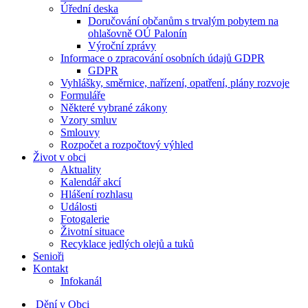
Úřední deska
Doručování občanům s trvalým pobytem na
ohlašovně OÚ Palonín
Výroční zprávy
Informace o zpracování osobních údajů GDPR
GDPR
Vyhlášky, směrnice, nařízení, opatření, plány rozvoje
Formuláře
Některé vybrané zákony
Vzory smluv
Smlouvy
Rozpočet a rozpočtový výhled
Život v obci
Aktuality
Kalendář akcí
Hlášení rozhlasu
Události
Fotogalerie
Životní situace
Recyklace jedlých olejů a tuků
Senioři
Kontakt
Infokanál
Dění v Obci