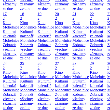
záznamy
záznamy
záznamy
záznamy
záznamy
záznamy
z
ze dne
ze dne
ze dne
ze dne
ze dne
ze dne
z
17
18
19
20
21
22
2
2
2
2
2
2
2
2
Kino
Kino
Kino
Kino
Kino
Kino
K
Mohelnice
Mohelnice
Mohelnice
Mohelnice
Mohelnice
Mohelnice
M
Kulturní
Kulturní
Kulturní
Kulturní
Kulturní
Kulturní
K
kalendář
kalendář
kalendář
kalendář
kalendář
kalendář
k
Mohelnice
Mohelnice
Mohelnice
Mohelnice
Mohelnice
Mohelnice
M
Zobrazit
Zobrazit
Zobrazit
Zobrazit
Zobrazit
Zobrazit
Z
všechny
všechny
všechny
všechny
všechny
všechny
v
záznamy
záznamy
záznamy
záznamy
záznamy
záznamy
z
ze dne
ze dne
ze dne
ze dne
ze dne
ze dne
z
24
25
26
27
28
29
3
2
2
2
2
2
2
2
Kino
Kino
Kino
Kino
Kino
Kino
K
Mohelnice
Mohelnice
Mohelnice
Mohelnice
Mohelnice
Mohelnice
M
Kulturní
Kulturní
Kulturní
Kulturní
Kulturní
Kulturní
K
kalendář
kalendář
kalendář
kalendář
kalendář
kalendář
k
Mohelnice
Mohelnice
Mohelnice
Mohelnice
Mohelnice
Mohelnice
M
Zobrazit
Zobrazit
Zobrazit
Zobrazit
Zobrazit
Zobrazit
Z
všechny
všechny
všechny
všechny
všechny
všechny
v
záznamy
záznamy
záznamy
záznamy
záznamy
záznamy
z
ze dne
ze dne
ze dne
ze dne
ze dne
ze dne
z