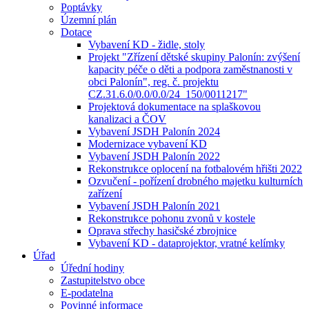
Poptávky
Územní plán
Dotace
Vybavení KD - židle, stoly
Projekt "Zřízení dětské skupiny Palonín: zvýšení
kapacity péče o děti a podpora zaměstnanosti v
obci Palonín", reg. č. projektu
CZ.31.6.0/0.0/0.0/24_150/0011217"
Projektová dokumentace na splaškovou
kanalizaci a ČOV
Vybavení JSDH Palonín 2024
Modernizace vybavení KD
Vybavení JSDH Palonín 2022
Rekonstrukce oplocení na fotbalovém hřišti 2022
Ozvučení - pořízení drobného majetku kulturních
zařízení
Vybavení JSDH Palonín 2021
Rekonstrukce pohonu zvonů v kostele
Oprava střechy hasičské zbrojnice
Vybavení KD - dataprojektor, vratné kelímky
Úřad
Úřední hodiny
Zastupitelstvo obce
E-podatelna
Povinné informace