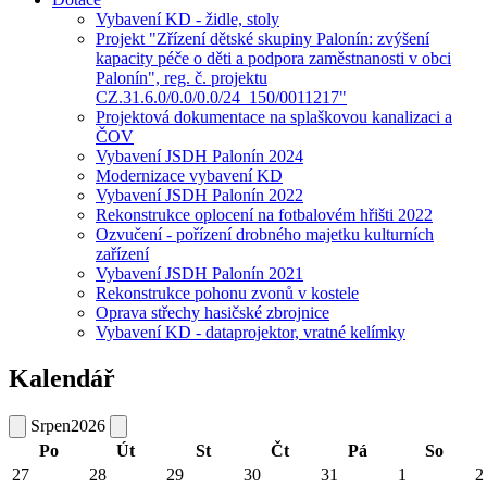
Vybavení KD - židle, stoly
Projekt "Zřízení dětské skupiny Palonín: zvýšení
kapacity péče o děti a podpora zaměstnanosti v obci
Palonín", reg. č. projektu
CZ.31.6.0/0.0/0.0/24_150/0011217"
Projektová dokumentace na splaškovou kanalizaci a
ČOV
Vybavení JSDH Palonín 2024
Modernizace vybavení KD
Vybavení JSDH Palonín 2022
Rekonstrukce oplocení na fotbalovém hřišti 2022
Ozvučení - pořízení drobného majetku kulturních
zařízení
Vybavení JSDH Palonín 2021
Rekonstrukce pohonu zvonů v kostele
Oprava střechy hasičské zbrojnice
Vybavení KD - dataprojektor, vratné kelímky
Kalendář
Srpen
2026
Po
Út
St
Čt
Pá
So
27
28
29
30
31
1
2