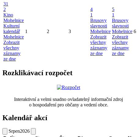
31
2
4
5
Kino
1
1
Mohelnice
Brusovy
Brusovy
Kulturní
slavnosti
slavnosti
kalendář
1
2
3
Mohelnice
Mohelnice
6
Mohelnice
Zobrazit
Zobrazit
Zobrazit
všechny
všechny
všechny
záznamy
záznamy
záznamy
ze dne
ze dne
ze dne
Rozklikávací rozpočet
Interaktivní a velmi snadno ovladatelný informační zdroj
o hospodaření pro občany a vedení obce.
Kalendář akcí
Srpen
2026