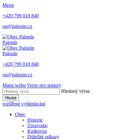
Menu
+420 799 018 840
ou@palonin.cz
Palonín
Palonín
+420 799 018 840
ou@palonin.cz
Mapa webu
Verze pro seniory
Hledaný výraz
Hledat
rozšířené vyhledávání
Obec
Historie
Zpravodaj
Knihovna
Důležité odkazy