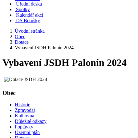
Úřední deska
Spolky
Kalendář akcí
DS Berušky
Úvodní stránka
Obec
Dotace
Vybavení JSDH Palonín 2024
Vybavení JSDH Palonín 2024
Obec
Historie
Zpravodaj
Knihovna
Důležité odkazy
Poptávky
Územní plán
Dotace