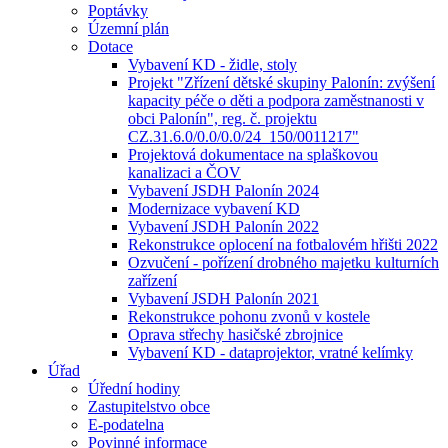
Poptávky
Územní plán
Dotace
Vybavení KD - židle, stoly
Projekt "Zřízení dětské skupiny Palonín: zvýšení
kapacity péče o děti a podpora zaměstnanosti v
obci Palonín", reg. č. projektu
CZ.31.6.0/0.0/0.0/24_150/0011217"
Projektová dokumentace na splaškovou
kanalizaci a ČOV
Vybavení JSDH Palonín 2024
Modernizace vybavení KD
Vybavení JSDH Palonín 2022
Rekonstrukce oplocení na fotbalovém hřišti 2022
Ozvučení - pořízení drobného majetku kulturních
zařízení
Vybavení JSDH Palonín 2021
Rekonstrukce pohonu zvonů v kostele
Oprava střechy hasičské zbrojnice
Vybavení KD - dataprojektor, vratné kelímky
Úřad
Úřední hodiny
Zastupitelstvo obce
E-podatelna
Povinné informace