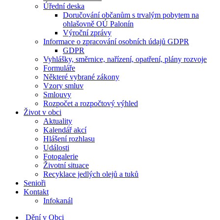
Úřední deska
Doručování občanům s trvalým pobytem na
ohlašovně OÚ Palonín
Výroční zprávy
Informace o zpracování osobních údajů GDPR
GDPR
Vyhlášky, směrnice, nařízení, opatření, plány rozvoje
Formuláře
Některé vybrané zákony
Vzory smluv
Smlouvy
Rozpočet a rozpočtový výhled
Život v obci
Aktuality
Kalendář akcí
Hlášení rozhlasu
Události
Fotogalerie
Životní situace
Recyklace jedlých olejů a tuků
Senioři
Kontakt
Infokanál
Dění v Obci