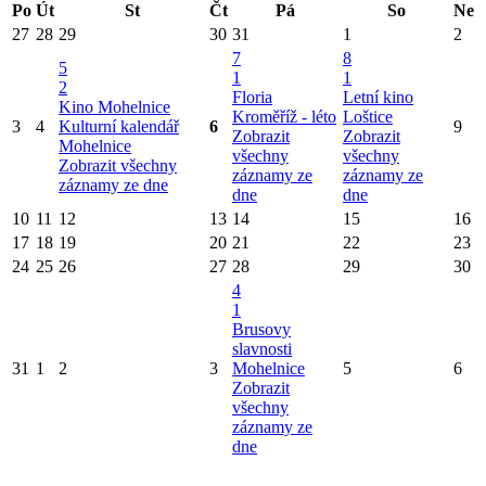
Po
Út
St
Čt
Pá
So
Ne
27
28
29
30
31
1
2
7
8
5
1
1
2
Floria
Letní kino
Kino Mohelnice
Kroměříž - léto
Loštice
3
4
Kulturní kalendář
6
9
Zobrazit
Zobrazit
Mohelnice
všechny
všechny
Zobrazit všechny
záznamy ze
záznamy ze
záznamy ze dne
dne
dne
10
11
12
13
14
15
16
17
18
19
20
21
22
23
24
25
26
27
28
29
30
4
1
Brusovy
slavnosti
31
1
2
3
Mohelnice
5
6
Zobrazit
všechny
záznamy ze
dne