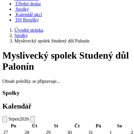
Úřední deska
Spolky
Kalendář akcí
DS Berušky
Úvodní stránka
Spolky
Myslivecký spolek Studený důl Palonín
Myslivecký spolek Studený důl
Palonín
Obsah položky se připravuje...
Spolky
Kalendář
Srpen
2026
Po
Út
St
Čt
Pá
So
27
28
29
30
31
1
2