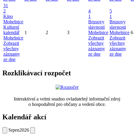
31
2
4
5
Kino
1
1
Mohelnice
Brusovy
Brusovy
Kulturní
slavnosti
slavnosti
kalendář
1
2
3
Mohelnice
Mohelnice
6
Mohelnice
Zobrazit
Zobrazit
Zobrazit
všechny
všechny
všechny
záznamy
záznamy
záznamy
ze dne
ze dne
ze dne
Rozklikávací rozpočet
Interaktivní a velmi snadno ovladatelný informační zdroj
o hospodaření pro občany a vedení obce.
Kalendář akcí
Srpen
2026