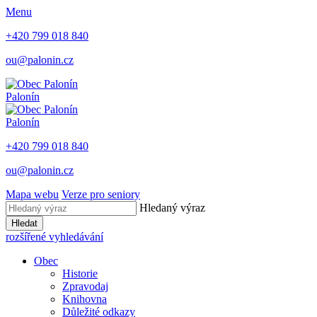
Menu
+420 799 018 840
ou@palonin.cz
Palonín
Palonín
+420 799 018 840
ou@palonin.cz
Mapa webu
Verze pro seniory
Hledaný výraz
Hledat
rozšířené vyhledávání
Obec
Historie
Zpravodaj
Knihovna
Důležité odkazy