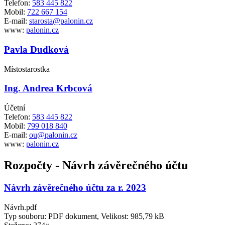
Telefon:
583 445 822
Mobil:
722 667 154
E-mail:
starosta@palonin.cz
www:
palonin.cz
Pavla Dudková
Místostarostka
Ing. Andrea Krbcová
Účetní
Telefon:
583 445 822
Mobil:
799 018 840
E-mail:
ou@palonin.cz
www:
palonin.cz
Rozpočty - Návrh závěrečného účtu
Návrh závěrečného účtu za r. 2023
Návrh.pdf
Typ souboru: PDF dokument, Velikost: 985,79 kB