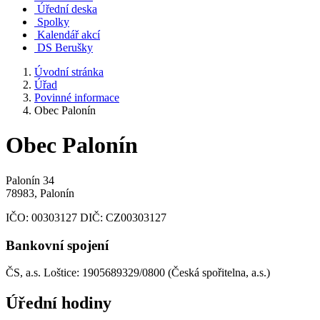
Úřední deska
Spolky
Kalendář akcí
DS Berušky
Úvodní stránka
Úřad
Povinné informace
Obec Palonín
Obec Palonín
Palonín 34
78983, Palonín
IČO:
00303127
DIČ:
CZ00303127
Bankovní spojení
ČS, a.s. Loštice: 1905689329/0800 (Česká spořitelna, a.s.)
Úřední hodiny