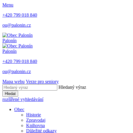
Menu
+420 799 018 840
ou@palonin.cz
Palonín
Palonín
+420 799 018 840
ou@palonin.cz
Mapa webu
Verze pro seniory
Hledaný výraz
Hledat
rozšířené vyhledávání
Obec
Historie
Zpravodaj
Knihovna
Důležité odkazy