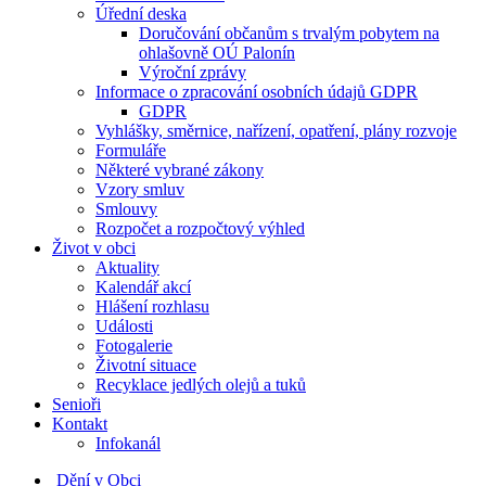
Úřední deska
Doručování občanům s trvalým pobytem na
ohlašovně OÚ Palonín
Výroční zprávy
Informace o zpracování osobních údajů GDPR
GDPR
Vyhlášky, směrnice, nařízení, opatření, plány rozvoje
Formuláře
Některé vybrané zákony
Vzory smluv
Smlouvy
Rozpočet a rozpočtový výhled
Život v obci
Aktuality
Kalendář akcí
Hlášení rozhlasu
Události
Fotogalerie
Životní situace
Recyklace jedlých olejů a tuků
Senioři
Kontakt
Infokanál
Dění v Obci