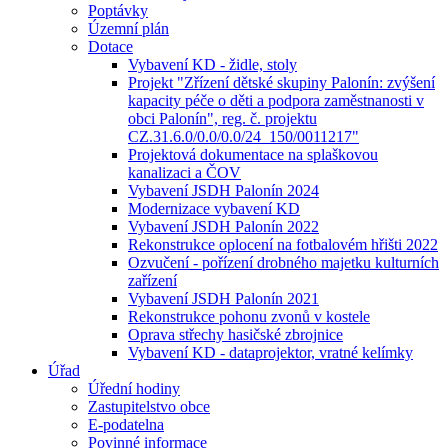
Poptávky
Územní plán
Dotace
Vybavení KD - židle, stoly
Projekt "Zřízení dětské skupiny Palonín: zvýšení
kapacity péče o děti a podpora zaměstnanosti v
obci Palonín", reg. č. projektu
CZ.31.6.0/0.0/0.0/24_150/0011217"
Projektová dokumentace na splaškovou
kanalizaci a ČOV
Vybavení JSDH Palonín 2024
Modernizace vybavení KD
Vybavení JSDH Palonín 2022
Rekonstrukce oplocení na fotbalovém hřišti 2022
Ozvučení - pořízení drobného majetku kulturních
zařízení
Vybavení JSDH Palonín 2021
Rekonstrukce pohonu zvonů v kostele
Oprava střechy hasičské zbrojnice
Vybavení KD - dataprojektor, vratné kelímky
Úřad
Úřední hodiny
Zastupitelstvo obce
E-podatelna
Povinné informace