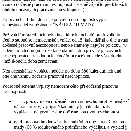
vzniku dočasné pracovní neschopnosti (včetně zápočtu předchozích
období dočasných pracovních neschopností).
Za prvních 14 dnů dočasné pracovní neschopnosti vyplácí
zaměstnavatel zaměstnanci "NÁHRADU MZDY".
Poživatelům starobních nebo invalidních důchodů pro invaliditu
třetího stupně se nemocenské vyplácí od 15. kalendářního dne trvání
dočasné pracovní neschopnosti nebo karantény nejvýše po dobu 70
kalendářních dnů (nebo 70 kalendářních dnů při více pracovních
neschopnostech v jednom kalendářním roce), nejdéle však do dne,
jímž skončila doba zaměstnání.
Nemocenské lze vyplácet nejdéle po dobu 380 kalendářních dnů
ode dne vzniku dočasné pracovní neschopnosti.
Podrobné schéma výplaty nemocenského při dočasné pracovní
neschopnosti:
1. - 3. pracovní den dočasné pracovní neschopnosti = nenáleží
náhrada mzdy; v případě karantény je náhrada mzdy
vyplácena od prvního dne dočasné pracovní neschopnosti,
od 4. pracovního dne - 14. kalendářního dne = náleží náhrada
mzdy (60 % redukovaného průměrného výdělku), a vyplácí jí