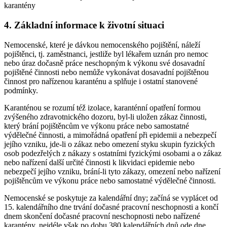
karantény
4. Základní informace k životní situaci
Nemocenské, které je dávkou nemocenského pojištění, náleží
pojištěnci, tj. zaměstnanci, jestliže byl lékařem uznán pro nemoc
nebo úraz dočasně práce neschopným k výkonu své dosavadní
pojištěné činnosti nebo nemůže vykonávat dosavadní pojištěnou
činnost pro nařízenou karanténu a splňuje i ostatní stanovené
podmínky.
Karanténou se rozumí též izolace, karanténní opatření formou
zvýšeného zdravotnického dozoru, byl-li uložen zákaz činnosti,
který brání pojištěncům ve výkonu práce nebo samostatné
výdělečné činnosti, a mimořádná opatření při epidemii a nebezpečí
jejího vzniku, jde-li o zákaz nebo omezení styku skupin fyzických
osob podezřelých z nákazy s ostatními fyzickými osobami a o zákaz
nebo nařízení další určité činnosti k likvidaci epidemie nebo
nebezpečí jejího vzniku, brání-li tyto zákazy, omezení nebo nařízení
pojištěncům ve výkonu práce nebo samostatné výdělečné činnosti.
Nemocenské se poskytuje za kalendářní dny; začíná se vyplácet od
15. kalendářního dne trvání dočasné pracovní neschopnosti a končí
dnem skončení dočasné pracovní neschopnosti nebo nařízené
karantény, nejdéle však po dobu 380 kalendářních dnů ode dne