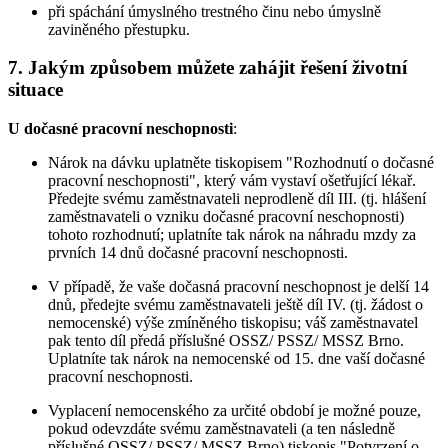
při spáchání úmyslného trestného činu nebo úmyslně
zaviněného přestupku.
7. Jakým způsobem můžete zahájit řešení životní
situace
U dočasné pracovní neschopnosti
:
Nárok na dávku uplatněte tiskopisem "Rozhodnutí o dočasné
pracovní neschopnosti", který vám vystaví ošetřující lékař.
Předejte svému zaměstnavateli neprodleně díl III. (tj. hlášení
zaměstnavateli o vzniku dočasné pracovní neschopnosti)
tohoto rozhodnutí; uplatníte tak nárok na náhradu mzdy za
prvních 14 dnů dočasné pracovní neschopnosti.
V případě, že vaše dočasná pracovní neschopnost je delší 14
dnů, předejte svému zaměstnavateli ještě díl IV. (tj. žádost o
nemocenské) výše zmíněného tiskopisu; váš zaměstnavatel
pak tento díl předá příslušné OSSZ/ PSSZ/ MSSZ Brno.
Uplatníte tak nárok na nemocenské od 15. dne vaší dočasné
pracovní neschopnosti.
Vyplacení nemocenského za určité období je možné pouze,
pokud odevzdáte svému zaměstnavateli (a ten následně
příslušné OSSZ/ PSSZ/ MSSZ Brno) tiskopis "Potvrzení o