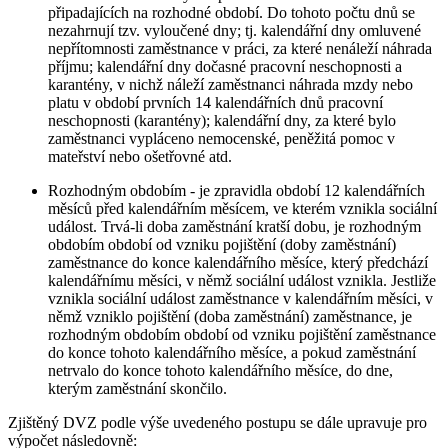
připadajících na rozhodné období. Do tohoto počtu dnů se
nezahrnují tzv. vyloučené dny; tj. kalendářní dny omluvené
nepřítomnosti zaměstnance v práci, za které nenáleží náhrada
příjmu; kalendářní dny dočasné pracovní neschopnosti a
karantény, v nichž náleží zaměstnanci náhrada mzdy nebo
platu v období prvních 14 kalendářních dnů pracovní
neschopnosti (karantény); kalendářní dny, za které bylo
zaměstnanci vypláceno nemocenské, peněžitá pomoc v
mateřství nebo ošetřovné atd.
Rozhodným obdobím - je zpravidla období 12 kalendářních
měsíců před kalendářním měsícem, ve kterém vznikla sociální
událost. Trvá-li doba zaměstnání kratší dobu, je rozhodným
obdobím období od vzniku pojištění (doby zaměstnání)
zaměstnance do konce kalendářního měsíce, který předchází
kalendářnímu měsíci, v němž sociální událost vznikla. Jestliže
vznikla sociální událost zaměstnance v kalendářním měsíci, v
němž vzniklo pojištění (doba zaměstnání) zaměstnance, je
rozhodným obdobím období od vzniku pojištění zaměstnance
do konce tohoto kalendářního měsíce, a pokud zaměstnání
netrvalo do konce tohoto kalendářního měsíce, do dne,
kterým zaměstnání skončilo.
Zjištěný DVZ podle výše uvedeného postupu se dále upravuje pro
výpočet následovně: