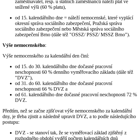
zaměstnavatel, resp. u státních zaměstnanců náleží plat ve
snížené výši (60 % platu),
od 15. kalendářního dne = náleží nemocenské, které vyplácí
okresní správa sociálního zabezpečení, Pražská správa
sociálního zabezpečení nebo Městská správa sociálního
zabezpečení Brno (dále též "OSSZ/ PSSZ/ MSSZ Brno").
Výše nemocenského
:
Výše nemocenského za kalendářní den činí:
od 15. do 30. kalendářního dne dočasné pracovní
neschopnosti 60 % denního vyměřovacího základu (dále též
"DVZ"),
od 31. do 60. kalendářního dne dočasné pracovní
neschopnosti 66 % DVZ a
od 61. kalendářního dne dočasné pracovní neschopnosti 72 %
DVZ.
Předtím, než se začne zjišťovat výše nemocenského za kalendářní
dny, je třeba zjistit a následně upravit DVZ, a to podle následujícího
postupu:
DVZ - se stanoví tak, že se vyměřovací základ zjištěný z
rozhodného období vydělí počtem kalendářních dnů