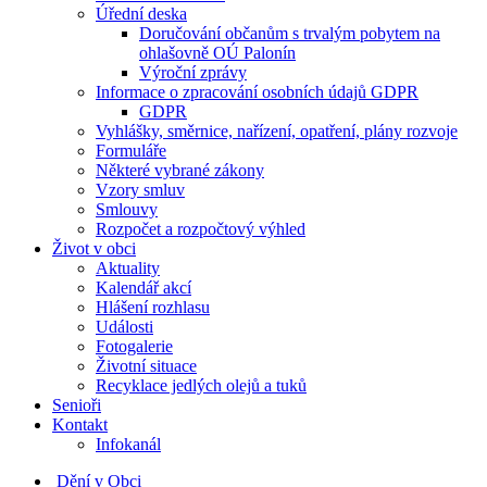
Úřední deska
Doručování občanům s trvalým pobytem na
ohlašovně OÚ Palonín
Výroční zprávy
Informace o zpracování osobních údajů GDPR
GDPR
Vyhlášky, směrnice, nařízení, opatření, plány rozvoje
Formuláře
Některé vybrané zákony
Vzory smluv
Smlouvy
Rozpočet a rozpočtový výhled
Život v obci
Aktuality
Kalendář akcí
Hlášení rozhlasu
Události
Fotogalerie
Životní situace
Recyklace jedlých olejů a tuků
Senioři
Kontakt
Infokanál
Dění v Obci