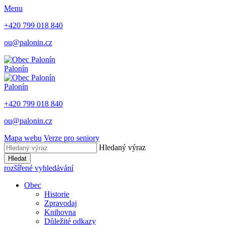
Menu
+420 799 018 840
ou@palonin.cz
Palonín
Palonín
+420 799 018 840
ou@palonin.cz
Mapa webu
Verze pro seniory
Hledaný výraz
Hledat
rozšířené vyhledávání
Obec
Historie
Zpravodaj
Knihovna
Důležité odkazy