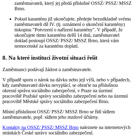
zaměstnavateli, který jej předá příslušné OSSZ/ PSSZ/ MSSZ
Brno.
Pokud karanténu již ukončujete, předejte bezodkladně svému
zaměstnavateli díl IV. (tj. oznámení o ukončení karantény)
tiskopisu "Potvrzení o nařízení karantény". V případě, že
ukončujete tímto karanténu delší 14 dnů, zaměstnavatel
doklad postoupí OSSZ/ PSSZ/ MSSZ Brno, která vám
nemocenské za karanténu doplatí.
8. Na které instituci životní situaci řešit
Zaměstnanci podávají žádost u zaměstnavatele.
V případě sporu o nárok na dávku nebo její výši, nebo v případech,
kdy zaměstnavatel dávku nevyplácí, se obraťte na příslušnou
okresní správu sociálního zabezpečení, v Praze na územní
pracoviště Pražské správy sociálního zabezpečení nebo na územní
pracoviště Městské správy sociálního zabezpečení Brno.
Místní příslušnost OSSZ/ PSSZ/ MSSZ Brno se řídí sídlem
zaměstnavatele, popř. sídlem jeho mzdové účtárny.
Kontakty na OSSZ/ PSSZ/ MSSZ Brno
naleznete na internetových
stránkách České správy sociálního zabezpečení.