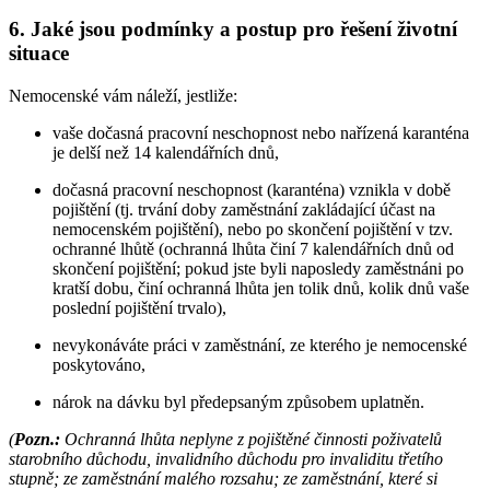
6. Jaké jsou podmínky a postup pro řešení životní
situace
Nemocenské vám náleží, jestliže:
vaše dočasná pracovní neschopnost nebo nařízená karanténa
je delší než 14 kalendářních dnů,
dočasná pracovní neschopnost (karanténa) vznikla v době
pojištění (tj. trvání doby zaměstnání zakládající účast na
nemocenském pojištění), nebo po skončení pojištění v tzv.
ochranné lhůtě (ochranná lhůta činí 7 kalendářních dnů od
skončení pojištění; pokud jste byli naposledy zaměstnáni po
kratší dobu, činí ochranná lhůta jen tolik dnů, kolik dnů vaše
poslední pojištění trvalo),
nevykonáváte práci v zaměstnání, ze kterého je nemocenské
poskytováno,
nárok na dávku byl předepsaným způsobem uplatněn.
(
Pozn.:
Ochranná lhůta neplyne z pojištěné činnosti poživatelů
starobního důchodu, invalidního důchodu pro invaliditu třetího
stupně; ze zaměstnání malého rozsahu; ze zaměstnání, které si