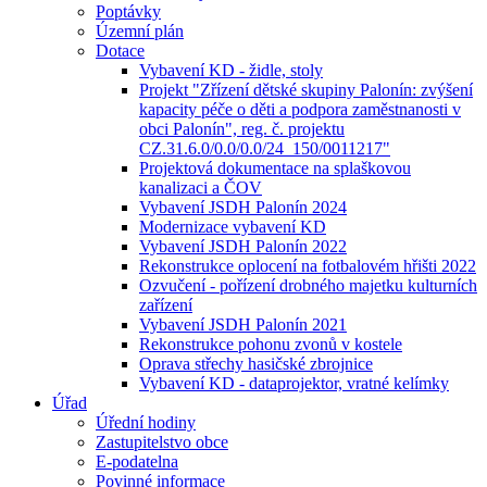
Poptávky
Územní plán
Dotace
Vybavení KD - židle, stoly
Projekt "Zřízení dětské skupiny Palonín: zvýšení
kapacity péče o děti a podpora zaměstnanosti v
obci Palonín", reg. č. projektu
CZ.31.6.0/0.0/0.0/24_150/0011217"
Projektová dokumentace na splaškovou
kanalizaci a ČOV
Vybavení JSDH Palonín 2024
Modernizace vybavení KD
Vybavení JSDH Palonín 2022
Rekonstrukce oplocení na fotbalovém hřišti 2022
Ozvučení - pořízení drobného majetku kulturních
zařízení
Vybavení JSDH Palonín 2021
Rekonstrukce pohonu zvonů v kostele
Oprava střechy hasičské zbrojnice
Vybavení KD - dataprojektor, vratné kelímky
Úřad
Úřední hodiny
Zastupitelstvo obce
E-podatelna
Povinné informace