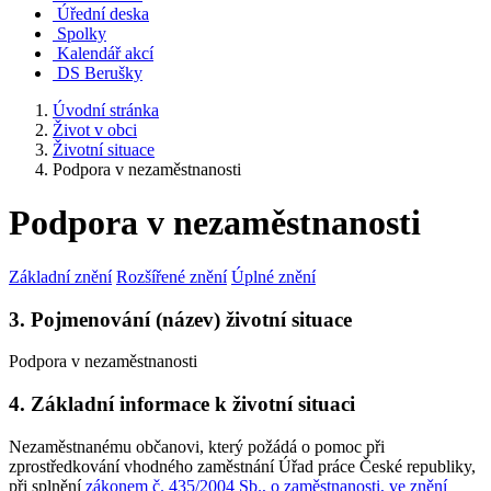
Úřední deska
Spolky
Kalendář akcí
DS Berušky
Úvodní stránka
Život v obci
Životní situace
Podpora v nezaměstnanosti
Podpora v nezaměstnanosti
Základní znění
Rozšířené znění
Úplné znění
3. Pojmenování (název) životní situace
Podpora v nezaměstnanosti
4. Základní informace k životní situaci
Nezaměstnanému občanovi, který požádá o pomoc při
zprostředkování vhodného zaměstnání Úřad práce České republiky,
při splnění
zákonem č. 435/2004 Sb., o zaměstnanosti, ve znění