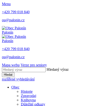
Menu
+420 799 018 840
ou@palonin.cz
Palonín
Palonín
+420 799 018 840
ou@palonin.cz
Mapa webu
Verze pro seniory
Hledaný výraz
Hledat
rozšířené vyhledávání
Obec
Historie
Zpravodaj
Knihovna
Důležité odkazy