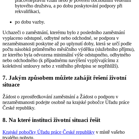
pracovněprávní vztah nebo je pověřen obchodním vedením
bytového družstva, a po dobu poskytování podpory při
rekvalifikaci,
po dobu vazby.
Uchazeči o zaměstnání, kterému bylo z posledního zaměstnání
vyplaceno odstupné, odbytné nebo odchodné, se podpora v
nezaměstnanosti poskytne až po uplynutí doby, která se určí podle
počtu násobků průměrného měsíčního výdělku (služebního příjmu),
ze kterého byla odvozena minimální výše odstupného, odbytného
nebo odchodného (k případnému navýšení vyplývajícímu z
kolektivní smlouvy nebo z vnitřního předpisu se nepřihlíží).
7. Jakým způsobem můžete zahájit řešení životní
situace
Žádost o zprostředkování zaměstnání a Žádost o podporu v
nezaměstnanosti podejte osobně na krajské pobočce Úřadu práce
České republiky.
8. Na které instituci životní situaci řešit
Krajské pobočky Úřadu práce České republiky
v místě vašeho
trvalého pobytu.