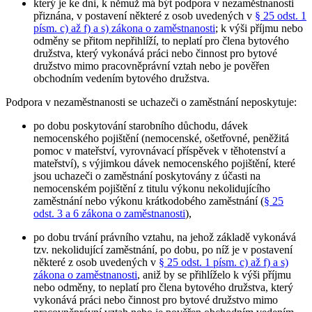
který je ke dni, k němuž má být podpora v nezaměstnanosti
přiznána, v postavení některé z osob uvedených v
§ 25 odst. 1
písm. c) až f) a s) zákona o zaměstnanosti
; k výši příjmu nebo
odměny se přitom nepřihlíží, to neplatí pro člena bytového
družstva, který vykonává práci nebo činnost pro bytové
družstvo mimo pracovněprávní vztah nebo je pověřen
obchodním vedením bytového družstva.
Podpora v nezaměstnanosti se uchazeči o zaměstnání neposkytuje
:
po dobu poskytování starobního důchodu, dávek
nemocenského pojištění (nemocenské, ošetřovné, peněžitá
pomoc v mateřství, vyrovnávací příspěvek v těhotenství a
mateřství), s výjimkou dávek nemocenského pojištění, které
jsou uchazeči o zaměstnání poskytovány z účasti na
nemocenském pojištění z titulu výkonu nekolidujícího
zaměstnání nebo výkonu krátkodobého zaměstnání (
§ 25
odst. 3 a 6 zákona o zaměstnanosti
),
po dobu trvání právního vztahu, na jehož základě vykonává
tzv. nekolidující zaměstnání, po dobu, po níž je v postavení
některé z osob uvedených v
§ 25 odst. 1 písm. c) až f) a s)
zákona o zaměstnanosti
, aniž by se přihlíželo k výši příjmu
nebo odměny, to neplatí pro člena bytového družstva, který
vykonává práci nebo činnost pro bytové družstvo mimo