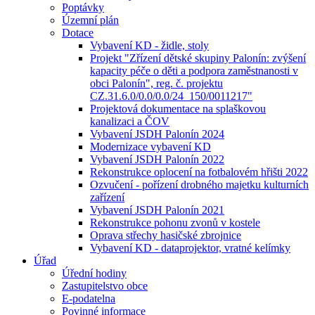
Poptávky
Územní plán
Dotace
Vybavení KD - židle, stoly
Projekt "Zřízení dětské skupiny Palonín: zvýšení
kapacity péče o děti a podpora zaměstnanosti v
obci Palonín", reg. č. projektu
CZ.31.6.0/0.0/0.0/24_150/0011217"
Projektová dokumentace na splaškovou
kanalizaci a ČOV
Vybavení JSDH Palonín 2024
Modernizace vybavení KD
Vybavení JSDH Palonín 2022
Rekonstrukce oplocení na fotbalovém hřišti 2022
Ozvučení - pořízení drobného majetku kulturních
zařízení
Vybavení JSDH Palonín 2021
Rekonstrukce pohonu zvonů v kostele
Oprava střechy hasičské zbrojnice
Vybavení KD - dataprojektor, vratné kelímky
Úřad
Úřední hodiny
Zastupitelstvo obce
E-podatelna
Povinné informace