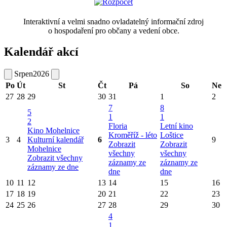
Interaktivní a velmi snadno ovladatelný informační zdroj
o hospodaření pro občany a vedení obce.
Kalendář akcí
Srpen
2026
Po
Út
St
Čt
Pá
So
Ne
27
28
29
30
31
1
2
7
8
5
1
1
2
Floria
Letní kino
Kino Mohelnice
Kroměříž - léto
Loštice
3
4
Kulturní kalendář
6
9
Zobrazit
Zobrazit
Mohelnice
všechny
všechny
Zobrazit všechny
záznamy ze
záznamy ze
záznamy ze dne
dne
dne
10
11
12
13
14
15
16
17
18
19
20
21
22
23
24
25
26
27
28
29
30
4
1