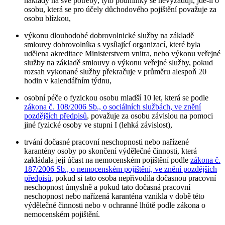
náklady na své potřeby; tyto podmínky se nevyžadují, jde-li o
osobu, která se pro účely důchodového pojištění považuje za
osobu blízkou,
výkonu dlouhodobé dobrovolnické služby na základě
smlouvy dobrovolníka s vysílající organizací, které byla
udělena akreditace Ministerstvem vnitra, nebo výkonu veřejné
služby na základě smlouvy o výkonu veřejné služby, pokud
rozsah vykonané služby překračuje v průměru alespoň 20
hodin v kalendářním týdnu,
osobní péče o fyzickou osobu mladší 10 let, která se podle
zákona č. 108/2006 Sb., o sociálních službách, ve znění
pozdějších předpisů
, považuje za osobu závislou na pomoci
jiné fyzické osoby ve stupni I (lehká závislost),
trvání dočasné pracovní neschopnosti nebo nařízené
karantény osoby po skončení výdělečné činnosti, která
zakládala její účast na nemocenském pojištění podle
zákona č.
187/2006 Sb., o nemocenském pojištění, ve znění pozdějších
předpisů
, pokud si tato osoba nepřivodila dočasnou pracovní
neschopnost úmyslně a pokud tato dočasná pracovní
neschopnost nebo nařízená karanténa vznikla v době této
výdělečné činnosti nebo v ochranné lhůtě podle zákona o
nemocenském pojištění.