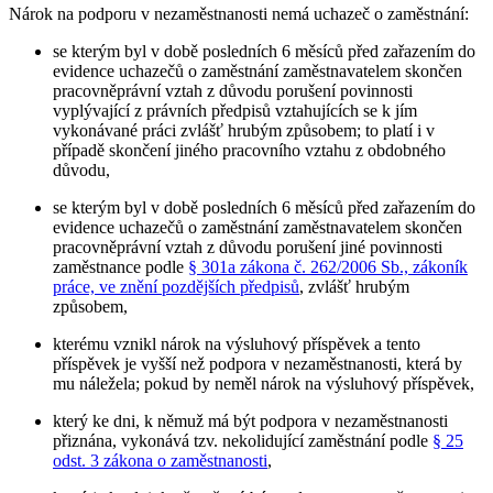
Nárok na podporu v nezaměstnanosti nemá uchazeč o zaměstnání
:
se kterým byl v době posledních 6 měsíců před zařazením do
evidence uchazečů o zaměstnání zaměstnavatelem skončen
pracovněprávní vztah z důvodu porušení povinnosti
vyplývající z právních předpisů vztahujících se k jím
vykonávané práci zvlášť hrubým způsobem; to platí i v
případě skončení jiného pracovního vztahu z obdobného
důvodu,
se kterým byl v době posledních 6 měsíců před zařazením do
evidence uchazečů o zaměstnání zaměstnavatelem skončen
pracovněprávní vztah z důvodu porušení jiné povinnosti
zaměstnance podle
§ 301a zákona č. 262/2006 Sb., zákoník
práce, ve znění pozdějších předpisů
, zvlášť hrubým
způsobem,
kterému vznikl nárok na výsluhový příspěvek a tento
příspěvek je vyšší než podpora v nezaměstnanosti, která by
mu náležela; pokud by neměl nárok na výsluhový příspěvek,
který ke dni, k němuž má být podpora v nezaměstnanosti
přiznána, vykonává tzv. nekolidující zaměstnání podle
§ 25
odst. 3 zákona o zaměstnanosti
,