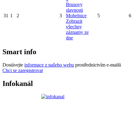
Brusovy
slavnosti
31
1
2
3
Mohelnice
5
6
Zobrazit
všechny
záznamy ze
dne
Smart info
Dostávejte
informace z našeho webu
prostřednictvím e-mailů
Chci se zaregistrovat
Infokanál