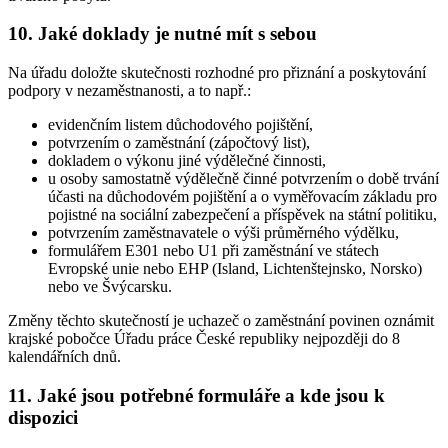
10. Jaké doklady je nutné mít s sebou
Na úřadu doložte skutečnosti rozhodné pro přiznání a poskytování
podpory v nezaměstnanosti, a to např.:
evidenčním listem důchodového pojištění,
potvrzením o zaměstnání (zápočtový list),
dokladem o výkonu jiné výdělečné činnosti,
u osoby samostatně výdělečně činné potvrzením o době trvání
účasti na důchodovém pojištění a o vyměřovacím základu pro
pojistné na sociální zabezpečení a příspěvek na státní politiku,
potvrzením zaměstnavatele o výši průměrného výdělku,
formulářem E301 nebo U1 při zaměstnání ve státech
Evropské unie nebo EHP (Island, Lichtenštejnsko, Norsko)
nebo ve Švýcarsku.
Změny těchto skutečností je uchazeč o zaměstnání povinen oznámit
krajské pobočce Úřadu práce České republiky nejpozději do 8
kalendářních dnů
.
11. Jaké jsou potřebné formuláře a kde jsou k
dispozici