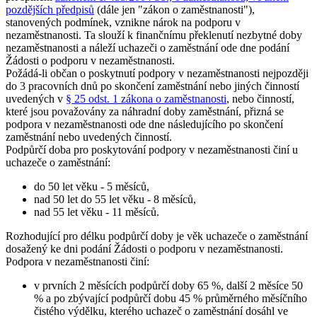
pozdějších předpisů
(dále jen "zákon o zaměstnanosti"),
stanovených podmínek, vznikne nárok na podporu v
nezaměstnanosti. Ta slouží k finančnímu překlenutí nezbytné doby
nezaměstnanosti a náleží uchazeči o zaměstnání ode dne podání
Žádosti o podporu v nezaměstnanosti.
Požádá-li občan o poskytnutí podpory v nezaměstnanosti nejpozději
do 3 pracovních dnů po skončení zaměstnání nebo jiných činností
uvedených v
§ 25 odst. 1 zákona o zaměstnanosti
, nebo činností,
které jsou považovány za náhradní doby zaměstnání, přizná se
podpora v nezaměstnanosti ode dne následujícího po skončení
zaměstnání nebo uvedených činností.
Podpůrčí doba pro poskytování podpory v nezaměstnanosti činí u
uchazeče o zaměstnání
:
do 50 let věku - 5 měsíců,
nad 50 let do 55 let věku - 8 měsíců,
nad 55 let věku - 11 měsíců.
Rozhodující pro délku podpůrčí doby je věk uchazeče o zaměstnání
dosažený ke dni podání Žádosti o podporu v nezaměstnanosti.
Podpora v nezaměstnanosti činí:
v prvních 2 měsících podpůrčí doby 65 %, další 2 měsíce 50
% a po zbývající podpůrčí dobu 45 % průměrného měsíčního
čistého výdělku, kterého uchazeč o zaměstnání dosáhl ve