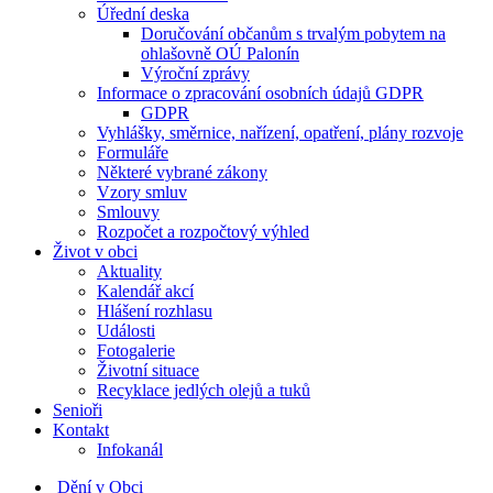
Úřední deska
Doručování občanům s trvalým pobytem na
ohlašovně OÚ Palonín
Výroční zprávy
Informace o zpracování osobních údajů GDPR
GDPR
Vyhlášky, směrnice, nařízení, opatření, plány rozvoje
Formuláře
Některé vybrané zákony
Vzory smluv
Smlouvy
Rozpočet a rozpočtový výhled
Život v obci
Aktuality
Kalendář akcí
Hlášení rozhlasu
Události
Fotogalerie
Životní situace
Recyklace jedlých olejů a tuků
Senioři
Kontakt
Infokanál
Dění v Obci