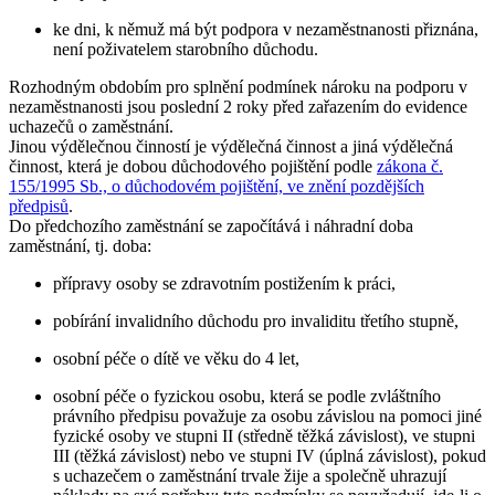
ke dni, k němuž má být podpora v nezaměstnanosti přiznána,
není poživatelem starobního důchodu.
Rozhodným obdobím pro splnění podmínek nároku na podporu v
nezaměstnanosti jsou
poslední 2 roky
před zařazením do evidence
uchazečů o zaměstnání.
Jinou výdělečnou činností je výdělečná činnost a jiná výdělečná
činnost, která je dobou důchodového pojištění podle
zákona č.
155/1995 Sb., o důchodovém pojištění, ve znění pozdějších
předpisů
.
Do předchozího zaměstnání se započítává i
náhradní doba
zaměstnání
, tj. doba:
přípravy osoby se zdravotním postižením k práci,
pobírání invalidního důchodu pro invaliditu třetího stupně,
osobní péče o dítě ve věku do 4 let,
osobní péče o fyzickou osobu, která se podle zvláštního
právního předpisu považuje za osobu závislou na pomoci jiné
fyzické osoby ve stupni II (středně těžká závislost), ve stupni
III (těžká závislost) nebo ve stupni IV (úplná závislost), pokud
s uchazečem o zaměstnání trvale žije a společně uhrazují