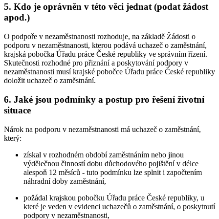
5. Kdo je oprávněn v této věci jednat (podat žádost
apod.)
O podpoře v nezaměstnanosti rozhoduje, na základě Žádosti o
podporu v nezaměstnanosti, kterou podává uchazeč o zaměstnání,
krajská pobočka Úřadu práce České republiky ve správním řízení.
Skutečnosti rozhodné pro přiznání a poskytování podpory v
nezaměstnanosti musí krajské pobočce Úřadu práce České republiky
doložit uchazeč o zaměstnání
.
6. Jaké jsou podmínky a postup pro řešení životní
situace
Nárok na podporu v nezaměstnanosti má uchazeč o zaměstnání
,
který:
získal v rozhodném období zaměstnáním nebo jinou
výdělečnou činností dobu důchodového pojištění v délce
alespoň 12 měsíců - tuto podmínku lze splnit i započtením
náhradní doby zaměstnání,
požádal krajskou pobočku Úřadu práce České republiky, u
které je veden v evidenci uchazečů o zaměstnání, o poskytnutí
podpory v nezaměstnanosti,