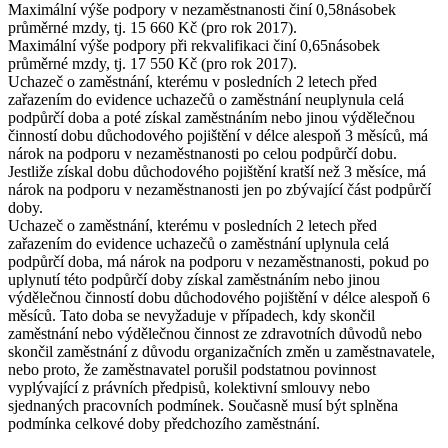
Maximální výše
podpory v nezaměstnanosti činí 0,58násobek
průměrné mzdy, tj.
15 660 Kč
(pro rok 2017).
Maximální výše
podpory při rekvalifikaci činí 0,65násobek
průměrné mzdy, tj.
17 550 Kč
(pro rok 2017).
Uchazeč o zaměstnání, kterému v posledních 2 letech před
zařazením do evidence uchazečů o zaměstnání neuplynula celá
podpůrčí doba a poté získal zaměstnáním nebo jinou výdělečnou
činností dobu důchodového pojištění v délce alespoň 3 měsíců, má
nárok na podporu v nezaměstnanosti po celou podpůrčí dobu.
Jestliže získal dobu důchodového pojištění kratší než 3 měsíce, má
nárok na podporu v nezaměstnanosti jen po zbývající část podpůrčí
doby.
Uchazeč o zaměstnání, kterému v posledních 2 letech před
zařazením do evidence uchazečů o zaměstnání uplynula celá
podpůrčí doba, má nárok na podporu v nezaměstnanosti, pokud po
uplynutí této podpůrčí doby získal zaměstnáním nebo jinou
výdělečnou činností dobu důchodového pojištění v délce alespoň 6
měsíců. Tato doba se nevyžaduje v případech, kdy skončil
zaměstnání nebo výdělečnou činnost ze zdravotních důvodů nebo
skončil zaměstnání z důvodu organizačních změn u zaměstnavatele,
nebo proto, že zaměstnavatel porušil podstatnou povinnost
vyplývající z právních předpisů, kolektivní smlouvy nebo
sjednaných pracovních podmínek. Současně musí být splněna
podmínka celkové doby předchozího zaměstnání.