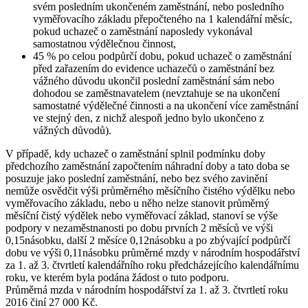
svém posledním ukončeném zaměstnání, nebo posledního
vyměřovacího základu přepočteného na 1 kalendářní měsíc,
pokud uchazeč o zaměstnání naposledy vykonával
samostatnou výdělečnou činnost,
45 % po celou podpůrčí dobu, pokud uchazeč o zaměstnání
před zařazením do evidence uchazečů o zaměstnání bez
vážného důvodu ukončil poslední zaměstnání sám nebo
dohodou se zaměstnavatelem (nevztahuje se na ukončení
samostatné výdělečné činnosti a na ukončení více zaměstnání
ve stejný den, z nichž alespoň jedno bylo ukončeno z
vážných důvodů).
V případě, kdy uchazeč o zaměstnání splnil podmínku doby
předchozího zaměstnání započtením náhradní doby a tato doba se
posuzuje jako poslední zaměstnání, nebo bez svého zavinění
nemůže osvědčit výši průměrného měsíčního čistého výdělku nebo
vyměřovacího základu, nebo u něho nelze stanovit průměrný
měsíční čistý výdělek nebo vyměřovací základ, stanoví se výše
podpory v nezaměstnanosti po dobu prvních 2 měsíců ve výši
0,15násobku, další 2 měsíce 0,12násobku a po zbývající podpůrčí
dobu ve výši 0,11násobku průměrné mzdy v národním hospodářství
za 1. až 3. čtvrtletí kalendářního roku předcházejícího kalendářnímu
roku, ve kterém byla podána žádost o tuto podporu.
Průměrná mzda
v národním hospodářství za 1. až 3. čtvrtletí roku
2016 činí
27 000 Kč
.