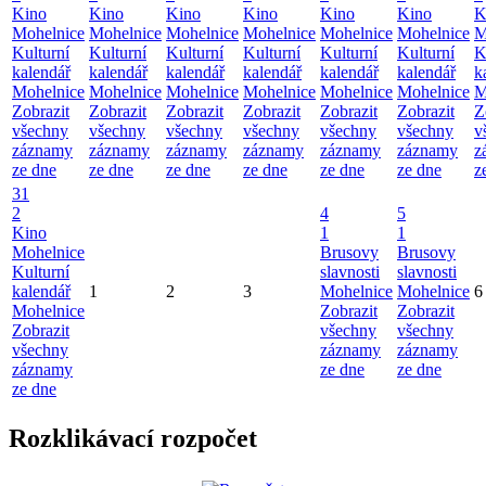
Kino
Kino
Kino
Kino
Kino
Kino
K
Mohelnice
Mohelnice
Mohelnice
Mohelnice
Mohelnice
Mohelnice
M
Kulturní
Kulturní
Kulturní
Kulturní
Kulturní
Kulturní
K
kalendář
kalendář
kalendář
kalendář
kalendář
kalendář
k
Mohelnice
Mohelnice
Mohelnice
Mohelnice
Mohelnice
Mohelnice
M
Zobrazit
Zobrazit
Zobrazit
Zobrazit
Zobrazit
Zobrazit
Z
všechny
všechny
všechny
všechny
všechny
všechny
v
záznamy
záznamy
záznamy
záznamy
záznamy
záznamy
z
ze dne
ze dne
ze dne
ze dne
ze dne
ze dne
z
31
2
4
5
Kino
1
1
Mohelnice
Brusovy
Brusovy
Kulturní
slavnosti
slavnosti
kalendář
1
2
3
Mohelnice
Mohelnice
6
Mohelnice
Zobrazit
Zobrazit
Zobrazit
všechny
všechny
všechny
záznamy
záznamy
záznamy
ze dne
ze dne
ze dne
Rozklikávací rozpočet