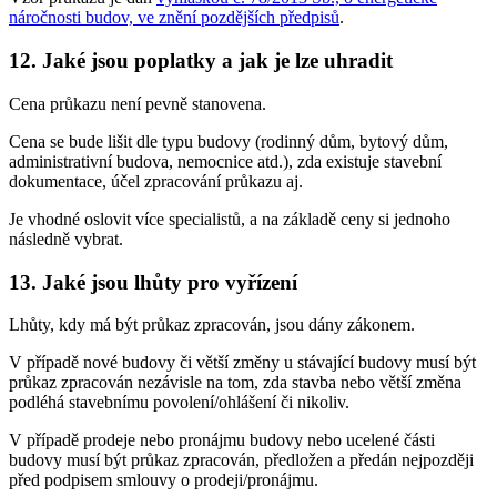
náročnosti budov, ve znění pozdějších předpisů
.
12. Jaké jsou poplatky a jak je lze uhradit
Cena průkazu není pevně stanovena.
Cena se bude lišit dle typu budovy (rodinný dům, bytový dům,
administrativní budova, nemocnice atd.), zda existuje stavební
dokumentace, účel zpracování průkazu aj.
Je vhodné oslovit více specialistů, a na základě ceny si jednoho
následně vybrat.
13. Jaké jsou lhůty pro vyřízení
Lhůty, kdy má být průkaz zpracován, jsou dány zákonem.
V případě nové budovy či větší změny u stávající budovy musí být
průkaz zpracován nezávisle na tom, zda stavba nebo větší změna
podléhá stavebnímu povolení/ohlášení či nikoliv.
V případě prodeje nebo pronájmu budovy nebo ucelené části
budovy musí být průkaz zpracován, předložen a předán nejpozději
před podpisem smlouvy o prodeji/pronájmu.