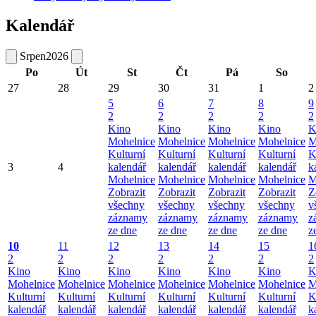
Kalendář
Srpen
2026
Po
Út
St
Čt
Pá
So
27
28
29
30
31
1
2
5
6
7
8
9
2
2
2
2
2
Kino
Kino
Kino
Kino
K
Mohelnice
Mohelnice
Mohelnice
Mohelnice
M
Kulturní
Kulturní
Kulturní
Kulturní
K
3
4
kalendář
kalendář
kalendář
kalendář
k
Mohelnice
Mohelnice
Mohelnice
Mohelnice
M
Zobrazit
Zobrazit
Zobrazit
Zobrazit
Z
všechny
všechny
všechny
všechny
v
záznamy
záznamy
záznamy
záznamy
z
ze dne
ze dne
ze dne
ze dne
z
10
11
12
13
14
15
1
2
2
2
2
2
2
2
Kino
Kino
Kino
Kino
Kino
Kino
K
Mohelnice
Mohelnice
Mohelnice
Mohelnice
Mohelnice
Mohelnice
M
Kulturní
Kulturní
Kulturní
Kulturní
Kulturní
Kulturní
K
kalendář
kalendář
kalendář
kalendář
kalendář
kalendář
k