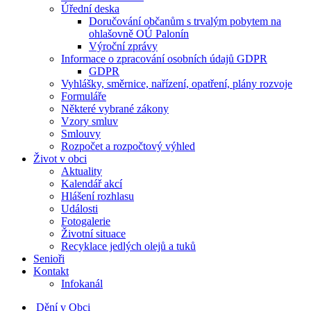
Úřední deska
Doručování občanům s trvalým pobytem na
ohlašovně OÚ Palonín
Výroční zprávy
Informace o zpracování osobních údajů GDPR
GDPR
Vyhlášky, směrnice, nařízení, opatření, plány rozvoje
Formuláře
Některé vybrané zákony
Vzory smluv
Smlouvy
Rozpočet a rozpočtový výhled
Život v obci
Aktuality
Kalendář akcí
Hlášení rozhlasu
Události
Fotogalerie
Životní situace
Recyklace jedlých olejů a tuků
Senioři
Kontakt
Infokanál
Dění v Obci