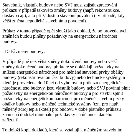
Stavebník, vlastník budovy nebo SVJ musí zajistit zpracování
průkazu v případě takovéto změny budovy (např. rekonstrukce,
dostavba aj.), a to při žádosti o stavební povolení (i v případě, kdy
větší změna nepodléhá stavebnímu povolení).
Průkaz v tomto případě opět slouží jako doklad, že po provedených
změnách budou plněny požadavky na energetickou náročnost
budovy.
- Další změny budovy:
V případě jiné než větší změny dokončené budovy nebo větší
změny dokončené budovy, při které se dokládají požadavky na
snížení energetické náročnosti pro měněné stavební prvky obálky
budovy (rekonstruovanou část budovy) nebo technické systémy, a
která je provedena do 10 let od vyhotovení průkazu energetické
náročnosti této budovy, jsou vlastník budovy nebo SVJ povinni plnit
požadavky na energetickou náročnost budovy a pro stavbu splnit
požadavky na energetickou náročnost pro měněné stavební prvky
obálky budovy nebo měněné technické systémy [tzn. pro např.
měněný zdroj tepla (kotel) pro budovu v době platného průkazu
znamená dodržet minimální požadavky na účinnost daného
zařízení].
To doloží kopií dokladů, které se vztahují k měněným stavebním