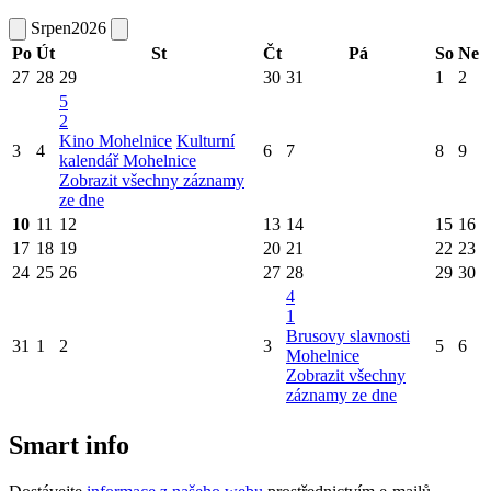
Srpen
2026
Po
Út
St
Čt
Pá
So
Ne
27
28
29
30
31
1
2
5
2
Kino Mohelnice
Kulturní
3
4
6
7
8
9
kalendář Mohelnice
Zobrazit všechny záznamy
ze dne
10
11
12
13
14
15
16
17
18
19
20
21
22
23
24
25
26
27
28
29
30
4
1
Brusovy slavnosti
31
1
2
3
5
6
Mohelnice
Zobrazit všechny
záznamy ze dne
Smart info