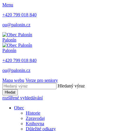
Menu
+420 799 018 840
ou@palonin.cz
Palonín
Palonín
+420 799 018 840
ou@palonin.cz
Mapa webu
Verze pro seniory
Hledaný výraz
Hledat
rozšířené vyhledávání
Obec
Historie
Zpravodaj
Knihovna
Důležité odkazy