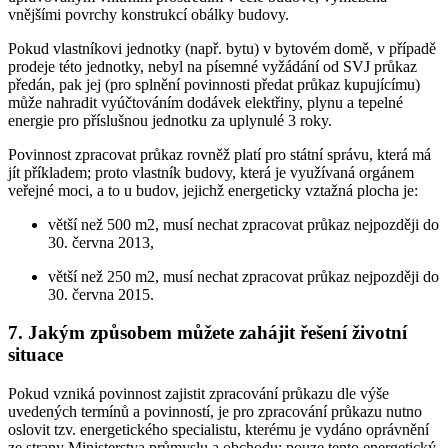
vnějšími povrchy konstrukcí obálky budovy.
Pokud vlastníkovi jednotky (např. bytu) v bytovém domě, v případě
prodeje této jednotky, nebyl na písemné vyžádání od SVJ průkaz
předán, pak jej (pro splnění povinnosti předat průkaz kupujícímu)
může nahradit vyúčtováním dodávek elektřiny, plynu a tepelné
energie pro příslušnou jednotku za uplynulé 3 roky.
Povinnost zpracovat průkaz rovněž platí pro státní správu, která má
jít příkladem; proto vlastník budovy, která je využívaná orgánem
veřejné moci, a to u budov, jejichž energeticky vztažná plocha je:
větší než 500 m2, musí nechat zpracovat průkaz nejpozději do
30. června 2013,
větší než 250 m2, musí nechat zpracovat průkaz nejpozději do
30. června 2015.
7. Jakým způsobem můžete zahájit řešení životní
situace
Pokud vzniká povinnost zajistit zpracování průkazu dle výše
uvedených termínů a povinností, je pro zpracování průkazu nutno
oslovit tzv. energetického specialistu, kterému je vydáno oprávnění
ze strany Ministerstva průmyslu a obchodu; pouze tento energetický