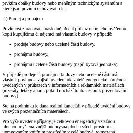
prvkům obálky budovy nebo měněným technickým systémům a
které jsou povinni uchovávat 5 let.
2.) Prodej a pronájem
Povinnost zpracovat a následně předat průkaz nebo jeho ověřenou
kopii kupujícímu či nájemci má vlastník budovy v případě:
prodeje budovy nebo ucelené části budovy,
pronájmu budovy,
pronájmu ucelené části budovy (např. bytová jednotka).
V případě prodeje či pronájmu budovy nebo ucelené části má
vlastník povinnost zajistit uvedení ukazatelů energetické náročnosti
uvedených v průkazech v informačních a reklamních materiálech
(inzeráty, letáky apod., pokud dochází touto cestou k prezentování
budovy).
Stejná podmínka je dána realitní kanceláři v případě uvádění budovy
ve svých prezentačních materiálech.
Pro výše uvedené případy je celkovou energeticky vztažnou
plochou myšlena vnější půdorysná plocha všech prostorů s
upravovaným vnitřním prostředím v celé budově, vymezená