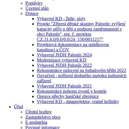
Poptávky
Územní plán
Dotace
Vybavení KD - židle, stoly
Projekt "Zřízení dětské skupiny Palonín: zvýšení
kapacity péče o děti a podpora zaměstnanosti v
obci Palonín", reg. č. projektu
CZ.31.6.0/0.0/0.0/24_150/0011217"
Projektová dokumentace na splaškovou
kanalizaci a ČOV
Vybavení JSDH Palonín 2024
Modernizace vybavení KD
Vybavení JSDH Palonín 2022
Rekonstrukce oplocení na fotbalovém hřišti 2022
Ozvučení - pořízení drobného majetku kulturních
zařízení
Vybavení JSDH Palonín 2021
Rekonstrukce pohonu zvonů v kostele
Oprava střechy hasičské zbrojnice
Vybavení KD - dataprojektor, vratné kelímky
Úřad
Úřední hodiny
Zastupitelstvo obce
E-podatelna
Povinné informace