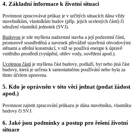
4. Základní informace k životní situaci
Povinnost zpracovávat průkaz je v určitých situacích dána vždy
stavebníkům, vlastníkům budov (příp. jejich ucelených částí) či
sdružení vlastníků jednotek (SVJ).
Budovou
je zde myšlena nadzemní stavba a její podzemní části,
prostorově soustředěná a navenek převážně uzavřená obvodovými
stěnami a střešní konstrukcí, v níž se používá energie k úpravě
vnitřního prostředí (vytápění, ohřev vody, osvětlení apod.).
Ucelenou částí
je myšlena část budovy, podlaží, byt nebo jiná část
budovy, která je určena k samostatnému používání nebo byla za
tímto účelem upravena.
5. Kdo je oprávněn v této věci jednat (podat žádost
apod.)
Povinnost zajistit zpracování průkazu je dána stavebníku, vlastníku
budovy či SVJ.
6. Jaké jsou podmínky a postup pro řešení životní
situace