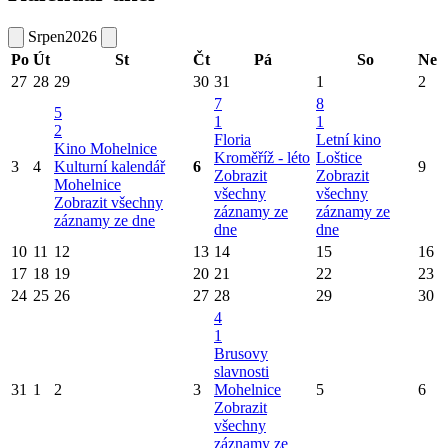
Srpen
2026
Po
Út
St
Čt
Pá
So
Ne
27
28
29
30
31
1
2
7
8
5
1
1
2
Floria
Letní kino
Kino Mohelnice
Kroměříž - léto
Loštice
3
4
Kulturní kalendář
6
9
Zobrazit
Zobrazit
Mohelnice
všechny
všechny
Zobrazit všechny
záznamy ze
záznamy ze
záznamy ze dne
dne
dne
10
11
12
13
14
15
16
17
18
19
20
21
22
23
24
25
26
27
28
29
30
4
1
Brusovy
slavnosti
31
1
2
3
Mohelnice
5
6
Zobrazit
všechny
záznamy ze