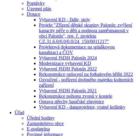
Poptávky
Územní plán
Dotace
Vybavení KD - židle, stoly
Projekt "Zřízení dětské skupiny Palonín: zvýšení
kapacity péče o děti a podpora zaměstnanosti v
obci Palonín", reg. č. projektu
CZ.31.6.0/0.0/0.0/24_150/0011217"
Projektová dokumentace na splaškovou
kanalizaci a ČOV
Vybavení JSDH Palonín 2024
Modernizace vybavení KD
Vybavení JSDH Palonín 2022
Rekonstrukce oplocení na fotbalovém hřišti 2022
Ozvučení - pořízení drobného majetku kulturních
zařízení
Vybavení JSDH Palonín 2021
Rekonstrukce pohonu zvonů v kostele
Oprava střechy hasičské zbrojnice
Vybavení KD - dataprojektor, vratné kelímky
Úřad
Úřední hodiny
Zastupitelstvo obce
E-podatelna
Povinné informace