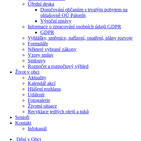
Úřední deska
Doručování občanům s trvalým pobytem na
ohlašovně OÚ Palonín
Výroční zprávy
Informace o zpracování osobních údajů GDPR
GDPR
Vyhlášky, směrnice, nařízení, opatření, plány rozvoje
Formuláře
Některé vybrané zákony
Vzory smluv
Smlouvy
Rozpočet a rozpočtový výhled
Život v obci
Aktuality
Kalendář akcí
Hlášení rozhlasu
Události
Fotogalerie
Životní situace
Recyklace jedlých olejů a tuků
Senioři
Kontakt
Infokanál
Dění v Obci