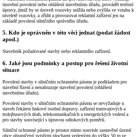
stavební povolení nebo ohlášení stavebnímu úřadu, provádět terénní
úpravy, jimiž by se úroveň vozovky snížila nebo zvýšila ve vztahu k
niveletě vozovky, a zřídit a provozovat reklamní zařízení jen na
základě povolení silničního správního úřadu.
5. Kdo je oprávněn v této věci jednat (podat žádost
apod.)
Stavebník požadované stavby nebo reklamního zařízení.
6. Jaké jsou podmínky a postup pro řešení životní
situace
Povolení stavby v silničním ochranném pásmu je podkladem pro
stavební řízení a nenahrazuje stavební povolení (ohlášení
stavebnímu úřadu).
Povolení stavby v silničním ochranném pásmu se nevyžaduje u
staveb čekáren linkové osobní dopravy, zařízení tramvajových a
trolejbusových drah, telekomunikačních a energetických vedení a
pro stavby související s úpravou odtokových poměrů.
Silniční ochranné pásmo je prostor mimo souvisle zastavěné území
obce ohraničený svislými plochami vedenými do výšky 50 m ve