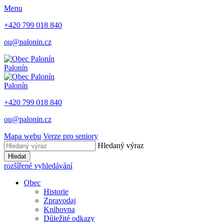
Menu
+420 799 018 840
ou@palonin.cz
Palonín
Palonín
+420 799 018 840
ou@palonin.cz
Mapa webu
Verze pro seniory
Hledaný výraz
Hledat
rozšířené vyhledávání
Obec
Historie
Zpravodaj
Knihovna
Důležité odkazy