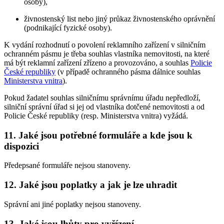
osoby),
živnostenský list nebo jiný průkaz živnostenského oprávnění
(podnikající fyzické osoby).
K vydání rozhodnutí o povolení reklamního zařízení v silničním
ochranném pásmu je třeba souhlas vlastníka nemovitosti, na které
má být reklamní zařízení zřízeno a provozováno, a souhlas
Policie
České republiky
(v případě ochranného pásma dálnice souhlas
Ministerstva vnitra
).
Pokud žadatel souhlas silničnímu správnímu úřadu nepředloží,
silniční správní úřad si jej od vlastníka dotčené nemovitosti a od
Policie České republiky (resp. Ministerstva vnitra) vyžádá.
11. Jaké jsou potřebné formuláře a kde jsou k
dispozici
Předepsané formuláře nejsou stanoveny.
12. Jaké jsou poplatky a jak je lze uhradit
Správní ani jiné poplatky nejsou stanoveny.
13. Jaké jsou lhůty pro vyřízení