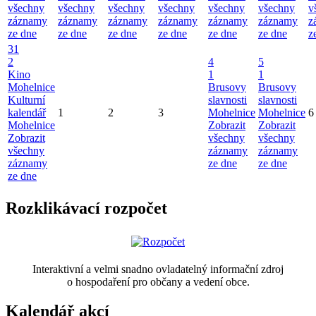
všechny
všechny
všechny
všechny
všechny
všechny
v
záznamy
záznamy
záznamy
záznamy
záznamy
záznamy
z
ze dne
ze dne
ze dne
ze dne
ze dne
ze dne
z
31
2
4
5
Kino
1
1
Mohelnice
Brusovy
Brusovy
Kulturní
slavnosti
slavnosti
kalendář
1
2
3
Mohelnice
Mohelnice
6
Mohelnice
Zobrazit
Zobrazit
Zobrazit
všechny
všechny
všechny
záznamy
záznamy
záznamy
ze dne
ze dne
ze dne
Rozklikávací rozpočet
Interaktivní a velmi snadno ovladatelný informační zdroj
o hospodaření pro občany a vedení obce.
Kalendář akcí