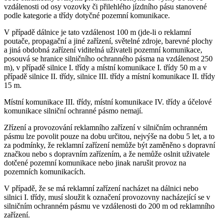
vzdálenosti od osy vozovky či přilehlého jízdního pásu stanovené
podle kategorie a třídy dotyčné pozemní komunikace.
V případě dálnice je tato vzdálenost 100 m (jde-li o reklamní
poutače, propagační a jiné zařízení, světelné zdroje, barevné plochy
a jiná obdobná zařízení viditelná uživateli pozemní komunikace,
posouvá se hranice silničního ochranného pásma na vzdálenost 250
m), v případě silnice I. třídy a místní komunikace I. třídy 50 m a v
případě silnice II. třídy, silnice III. třídy a místní komunikace II. třídy
15 m.
Místní komunikace III. třídy, místní komunikace IV. třídy a účelové
komunikace silniční ochranné pásmo nemají.
Zřízení a provozování reklamního zařízení v silničním ochranném
pásmu lze povolit pouze na dobu určitou, nejvýše na dobu 5 let, a to
za podmínky, že reklamní zařízení nemůže být zaměněno s dopravní
značkou nebo s dopravním zařízením, a že nemůže oslnit uživatele
dotčené pozemní komunikace nebo jinak narušit provoz na
pozemních komunikacích.
V případě, že se má reklamní zařízení nacházet na dálnici nebo
silnici I. třídy, musí sloužit k označení provozovny nacházející se v
silničním ochranném pásmu ve vzdálenosti do 200 m od reklamního
zařízení.