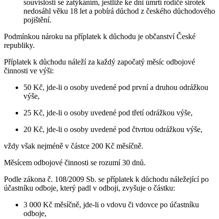
souvislosti se zatýkáním, jestliže ke dni úmrtí rodiče sirotek
nedosáhl věku 18 let a pobírá důchod z českého důchodového
pojištění.
Podmínkou nároku na příplatek k důchodu je občanství České
republiky.
Příplatek k důchodu náleží za každý započatý měsíc odbojové
činnosti ve výši:
50 Kč, jde-li o osoby uvedené pod první a druhou odrážkou
výše,
25 Kč, jde-li o osoby uvedené pod třetí odrážkou výše,
20 Kč, jde-li o osoby uvedené pod čtvrtou odrážkou výše,
vždy však nejméně v částce 200 Kč měsíčně.
Měsícem odbojové činnosti se rozumí 30 dnů.
Podle zákona č. 108/2009 Sb. se příplatek k důchodu náležející po
účastníku odboje, který padl v odboji, zvyšuje o částku:
3 000 Kč měsíčně, jde-li o vdovu či vdovce po účastníku
odboje,