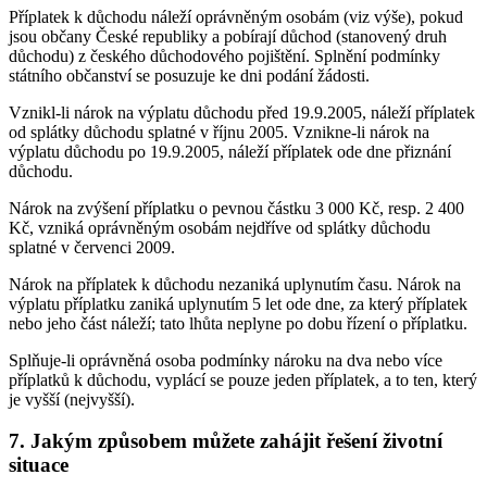
Příplatek k důchodu náleží oprávněným osobám (viz výše), pokud
jsou občany České republiky a pobírají důchod (stanovený druh
důchodu) z českého důchodového pojištění. Splnění podmínky
státního občanství se posuzuje ke dni podání žádosti.
Vznikl-li nárok na výplatu důchodu před 19.9.2005, náleží příplatek
od splátky důchodu splatné v říjnu 2005. Vznikne-li nárok na
výplatu důchodu po 19.9.2005, náleží příplatek ode dne přiznání
důchodu.
Nárok na zvýšení příplatku o pevnou částku 3 000 Kč, resp. 2 400
Kč, vzniká oprávněným osobám nejdříve od splátky důchodu
splatné v červenci 2009.
Nárok na příplatek k důchodu nezaniká uplynutím času. Nárok na
výplatu příplatku zaniká uplynutím 5 let ode dne, za který příplatek
nebo jeho část náleží; tato lhůta neplyne po dobu řízení o příplatku.
Splňuje-li oprávněná osoba podmínky nároku na dva nebo více
příplatků k důchodu, vyplácí se pouze jeden příplatek, a to ten, který
je vyšší (nejvyšší).
7. Jakým způsobem můžete zahájit řešení životní
situace