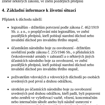
změně některých zákonů, ve znění pozdějších předpisů
4. Základní informace k životní situaci
Příplatek k důchodu náleží:
legionářům - držitelům potvrzení podle zákona č. 462/1919
Sb. z. a n., o propůjčování míst legionářům, ve znění
pozdějších předpisů, kteří pobírají starobní důchod nebo
invalidní důchod pro invaliditu třetího stupně,
účastníkům národního boje za osvobození - držitelům
osvědčení podle zákona č. 255/1946 Sb., o příslušnících
československé armády v zahraničí a o některých jiných
účastnících národního boje za osvobození, ve znění
pozdějších předpisů, kteří pobírají starobní důchod nebo
invalidní důchod pro invaliditu třetího stupně,
poživatelům vdovských a vdoveckých důchodů po osobách
uvedených pod první a druhou odrážkou,
sirotkům po účastnících národního boje za osvobození
uvedených pod druhou odrážkou, kteří padli, byli popraveni
nebo zemřeli ve vyšetřovací vazbě, vězení, koncentračním
nebo internačním táboře anebo byli násilně usmrceni v