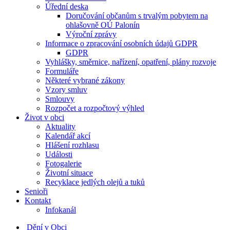
Úřední deska
Doručování občanům s trvalým pobytem na
ohlašovně OÚ Palonín
Výroční zprávy
Informace o zpracování osobních údajů GDPR
GDPR
Vyhlášky, směrnice, nařízení, opatření, plány rozvoje
Formuláře
Některé vybrané zákony
Vzory smluv
Smlouvy
Rozpočet a rozpočtový výhled
Život v obci
Aktuality
Kalendář akcí
Hlášení rozhlasu
Události
Fotogalerie
Životní situace
Recyklace jedlých olejů a tuků
Senioři
Kontakt
Infokanál
Dění v Obci