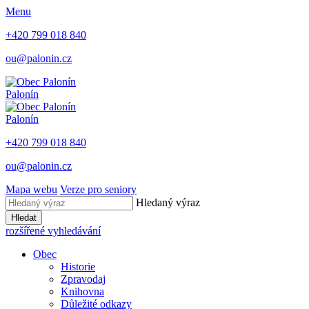
Menu
+420 799 018 840
ou@palonin.cz
Palonín
Palonín
+420 799 018 840
ou@palonin.cz
Mapa webu
Verze pro seniory
Hledaný výraz
Hledat
rozšířené vyhledávání
Obec
Historie
Zpravodaj
Knihovna
Důležité odkazy