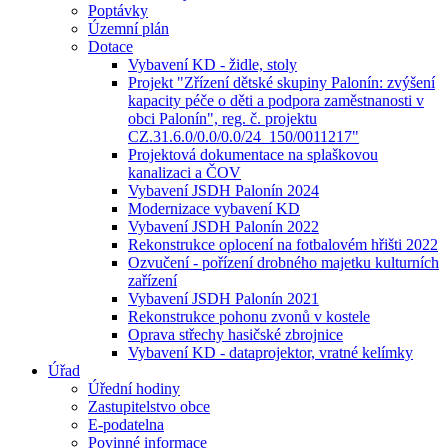
Poptávky
Územní plán
Dotace
Vybavení KD - židle, stoly
Projekt "Zřízení dětské skupiny Palonín: zvýšení
kapacity péče o děti a podpora zaměstnanosti v
obci Palonín", reg. č. projektu
CZ.31.6.0/0.0/0.0/24_150/0011217"
Projektová dokumentace na splaškovou
kanalizaci a ČOV
Vybavení JSDH Palonín 2024
Modernizace vybavení KD
Vybavení JSDH Palonín 2022
Rekonstrukce oplocení na fotbalovém hřišti 2022
Ozvučení - pořízení drobného majetku kulturních
zařízení
Vybavení JSDH Palonín 2021
Rekonstrukce pohonu zvonů v kostele
Oprava střechy hasičské zbrojnice
Vybavení KD - dataprojektor, vratné kelímky
Úřad
Úřední hodiny
Zastupitelstvo obce
E-podatelna
Povinné informace