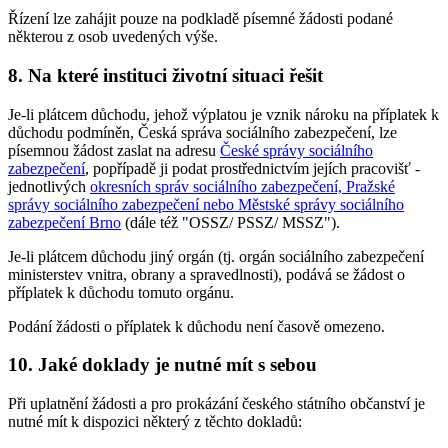
Řízení lze zahájit pouze na podkladě písemné žádosti podané
některou z osob uvedených výše.
8. Na které instituci životní situaci řešit
Je-li plátcem důchodu, jehož výplatou je vznik nároku na příplatek k
důchodu podmíněn, Česká správa sociálního zabezpečení, lze
písemnou žádost zaslat na adresu
České správy sociálního
zabezpečení
, popřípadě ji podat prostřednictvím jejích pracovišť -
jednotlivých
okresních správ sociálního zabezpečení, Pražské
správy sociálního zabezpečení nebo Městské správy sociálního
zabezpečení Brno
(dále též "OSSZ/ PSSZ/ MSSZ").
Je-li plátcem důchodu jiný orgán (tj. orgán sociálního zabezpečení
ministerstev vnitra, obrany a spravedlnosti), podává se žádost o
příplatek k důchodu tomuto orgánu.
Podání žádosti o příplatek k důchodu není časově omezeno.
10. Jaké doklady je nutné mít s sebou
Při uplatnění žádosti a pro prokázání českého státního občanství je
nutné mít k dispozici některý z těchto dokladů: