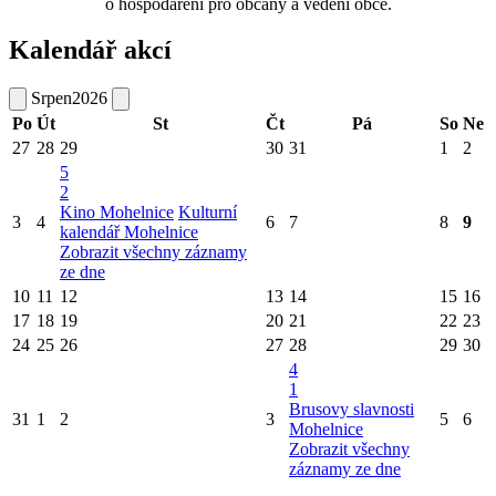
o hospodaření pro občany a vedení obce.
Kalendář akcí
Srpen
2026
Po
Út
St
Čt
Pá
So
Ne
27
28
29
30
31
1
2
5
2
Kino Mohelnice
Kulturní
3
4
6
7
8
9
kalendář Mohelnice
Zobrazit všechny záznamy
ze dne
10
11
12
13
14
15
16
17
18
19
20
21
22
23
24
25
26
27
28
29
30
4
1
Brusovy slavnosti
31
1
2
3
5
6
Mohelnice
Zobrazit všechny
záznamy ze dne