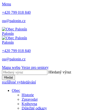
Menu
+420 799 018 840
ou@palonin.cz
Palonín
Palonín
+420 799 018 840
ou@palonin.cz
Mapa webu
Verze pro seniory
Hledaný výraz
Hledat
rozšířené vyhledávání
Obec
Historie
Zpravodaj
Knihovna
Důležité odkazy