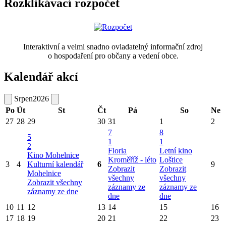
Rozklikávací rozpočet
Interaktivní a velmi snadno ovladatelný informační zdroj
o hospodaření pro občany a vedení obce.
Kalendář akcí
Srpen
2026
Po
Út
St
Čt
Pá
So
Ne
27
28
29
30
31
1
2
7
8
5
1
1
2
Floria
Letní kino
Kino Mohelnice
Kroměříž - léto
Loštice
3
4
Kulturní kalendář
6
9
Zobrazit
Zobrazit
Mohelnice
všechny
všechny
Zobrazit všechny
záznamy ze
záznamy ze
záznamy ze dne
dne
dne
10
11
12
13
14
15
16
17
18
19
20
21
22
23