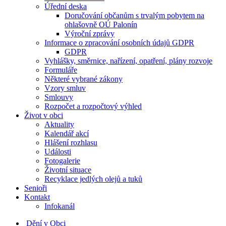
Úřední deska
Doručování občanům s trvalým pobytem na
ohlašovně OÚ Palonín
Výroční zprávy
Informace o zpracování osobních údajů GDPR
GDPR
Vyhlášky, směrnice, nařízení, opatření, plány rozvoje
Formuláře
Některé vybrané zákony
Vzory smluv
Smlouvy
Rozpočet a rozpočtový výhled
Život v obci
Aktuality
Kalendář akcí
Hlášení rozhlasu
Události
Fotogalerie
Životní situace
Recyklace jedlých olejů a tuků
Senioři
Kontakt
Infokanál
Dění v Obci