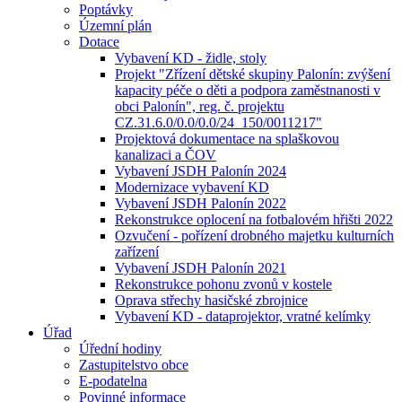
Poptávky
Územní plán
Dotace
Vybavení KD - židle, stoly
Projekt "Zřízení dětské skupiny Palonín: zvýšení
kapacity péče o děti a podpora zaměstnanosti v
obci Palonín", reg. č. projektu
CZ.31.6.0/0.0/0.0/24_150/0011217"
Projektová dokumentace na splaškovou
kanalizaci a ČOV
Vybavení JSDH Palonín 2024
Modernizace vybavení KD
Vybavení JSDH Palonín 2022
Rekonstrukce oplocení na fotbalovém hřišti 2022
Ozvučení - pořízení drobného majetku kulturních
zařízení
Vybavení JSDH Palonín 2021
Rekonstrukce pohonu zvonů v kostele
Oprava střechy hasičské zbrojnice
Vybavení KD - dataprojektor, vratné kelímky
Úřad
Úřední hodiny
Zastupitelstvo obce
E-podatelna
Povinné informace