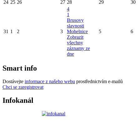
24
25
26
27
28
29
30
4
1
Brusovy
slavnosti
31
1
2
3
Mohelnice
5
6
Zobrazit
všechny
záznamy ze
dne
Smart info
Dostávejte
informace z našeho webu
prostřednictvím e-mailů
Chci se zaregistrovat
Infokanál