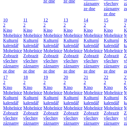
ze dne
ze dne
záznamy
všechny
z
ze dne
záznamy
z
ze dne
10
11
12
13
14
15
1
2
2
2
2
2
2
2
Kino
Kino
Kino
Kino
Kino
Kino
K
Mohelnice
Mohelnice
Mohelnice
Mohelnice
Mohelnice
Mohelnice
M
Kulturní
Kulturní
Kulturní
Kulturní
Kulturní
Kulturní
K
kalendář
kalendář
kalendář
kalendář
kalendář
kalendář
k
Mohelnice
Mohelnice
Mohelnice
Mohelnice
Mohelnice
Mohelnice
M
Zobrazit
Zobrazit
Zobrazit
Zobrazit
Zobrazit
Zobrazit
Z
všechny
všechny
všechny
všechny
všechny
všechny
v
záznamy
záznamy
záznamy
záznamy
záznamy
záznamy
z
ze dne
ze dne
ze dne
ze dne
ze dne
ze dne
z
17
18
19
20
21
22
2
2
2
2
2
2
2
2
Kino
Kino
Kino
Kino
Kino
Kino
K
Mohelnice
Mohelnice
Mohelnice
Mohelnice
Mohelnice
Mohelnice
M
Kulturní
Kulturní
Kulturní
Kulturní
Kulturní
Kulturní
K
kalendář
kalendář
kalendář
kalendář
kalendář
kalendář
k
Mohelnice
Mohelnice
Mohelnice
Mohelnice
Mohelnice
Mohelnice
M
Zobrazit
Zobrazit
Zobrazit
Zobrazit
Zobrazit
Zobrazit
Z
všechny
všechny
všechny
všechny
všechny
všechny
v
záznamy
záznamy
záznamy
záznamy
záznamy
záznamy
z