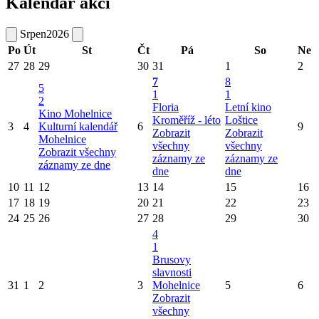
Kalendář akcí
Srpen
2026
Po
Út
St
Čt
Pá
So
Ne
27
28
29
30
31
1
2
7
8
5
1
1
2
Floria
Letní kino
Kino Mohelnice
Kroměříž - léto
Loštice
3
4
Kulturní kalendář
6
9
Zobrazit
Zobrazit
Mohelnice
všechny
všechny
Zobrazit všechny
záznamy ze
záznamy ze
záznamy ze dne
dne
dne
10
11
12
13
14
15
16
17
18
19
20
21
22
23
24
25
26
27
28
29
30
4
1
Brusovy
slavnosti
31
1
2
3
Mohelnice
5
6
Zobrazit
všechny