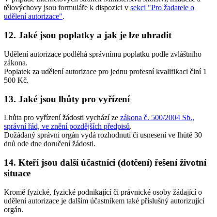
tělovýchovy jsou formuláře k dispozici v
sekci "Pro žadatele o
udělení autorizace"
.
12. Jaké jsou poplatky a jak je lze uhradit
Udělení autorizace podléhá správnímu poplatku podle zvláštního
zákona.
Poplatek za udělení autorizace pro jednu profesní kvalifikaci činí 1
500 Kč.
13. Jaké jsou lhůty pro vyřízení
Lhůta pro vyřízení žádosti vychází ze
zákona č. 500/2004 Sb.,
správní řád, ve znění pozdějších předpisů
.
Dožádaný správní orgán vydá rozhodnutí či usnesení ve lhůtě 30
dnů ode dne doručení žádosti.
14. Kteří jsou další účastníci (dotčení) řešení životní
situace
Kromě fyzické, fyzické podnikající či právnické osoby žádající o
udělení autorizace je dalším účastníkem také příslušný autorizující
orgán.