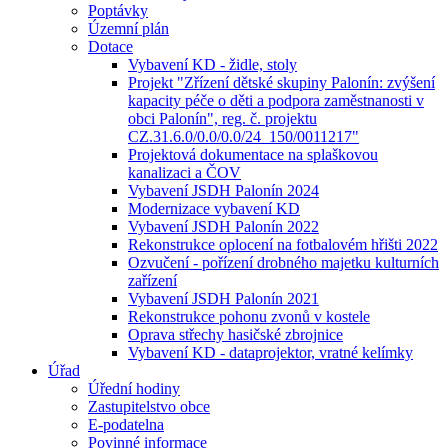
Poptávky
Územní plán
Dotace
Vybavení KD - židle, stoly
Projekt "Zřízení dětské skupiny Palonín: zvýšení
kapacity péče o děti a podpora zaměstnanosti v
obci Palonín", reg. č. projektu
CZ.31.6.0/0.0/0.0/24_150/0011217"
Projektová dokumentace na splaškovou
kanalizaci a ČOV
Vybavení JSDH Palonín 2024
Modernizace vybavení KD
Vybavení JSDH Palonín 2022
Rekonstrukce oplocení na fotbalovém hřišti 2022
Ozvučení - pořízení drobného majetku kulturních
zařízení
Vybavení JSDH Palonín 2021
Rekonstrukce pohonu zvonů v kostele
Oprava střechy hasičské zbrojnice
Vybavení KD - dataprojektor, vratné kelímky
Úřad
Úřední hodiny
Zastupitelstvo obce
E-podatelna
Povinné informace