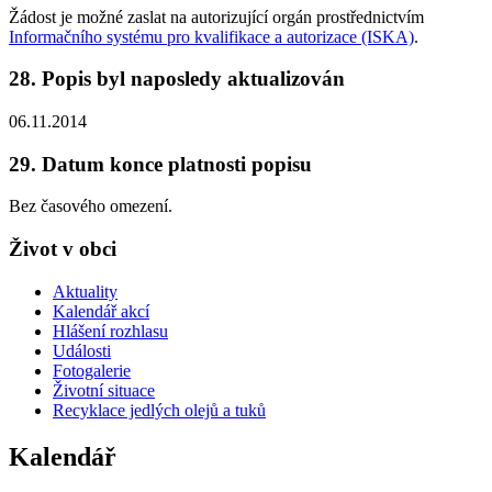
Žádost je možné zaslat na autorizující orgán prostřednictvím
Informačního systému pro kvalifikace a autorizace (ISKA)
.
28. Popis byl naposledy aktualizován
06.11.2014
29. Datum konce platnosti popisu
Bez časového omezení.
Život v obci
Aktuality
Kalendář akcí
Hlášení rozhlasu
Události
Fotogalerie
Životní situace
Recyklace jedlých olejů a tuků
Kalendář