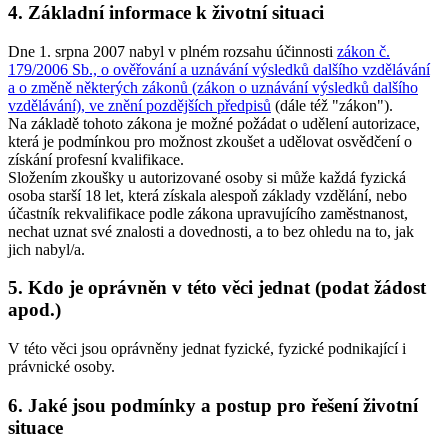
4. Základní informace k životní situaci
Dne 1. srpna 2007 nabyl v plném rozsahu účinnosti
zákon č.
179/2006 Sb., o ověřování a uznávání výsledků dalšího vzdělávání
a o změně některých zákonů (zákon o uznávání výsledků dalšího
vzdělávání), ve znění pozdějších předpisů
(dále též "zákon").
Na základě tohoto zákona je možné požádat o udělení autorizace,
která je podmínkou pro možnost zkoušet a udělovat osvědčení o
získání profesní kvalifikace.
Složením zkoušky u autorizované osoby si může každá fyzická
osoba starší 18 let, která získala alespoň základy vzdělání, nebo
účastník rekvalifikace podle zákona upravujícího zaměstnanost,
nechat uznat své znalosti a dovednosti, a to bez ohledu na to, jak
jich nabyl/a.
5. Kdo je oprávněn v této věci jednat (podat žádost
apod.)
V této věci jsou oprávněny jednat fyzické, fyzické podnikající i
právnické osoby.
6. Jaké jsou podmínky a postup pro řešení životní
situace