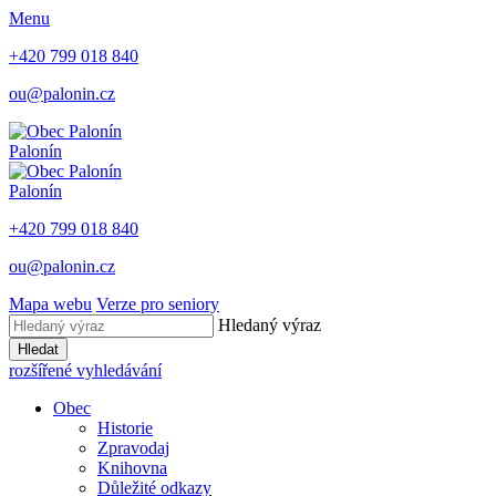
Menu
+420 799 018 840
ou@palonin.cz
Palonín
Palonín
+420 799 018 840
ou@palonin.cz
Mapa webu
Verze pro seniory
Hledaný výraz
Hledat
rozšířené vyhledávání
Obec
Historie
Zpravodaj
Knihovna
Důležité odkazy