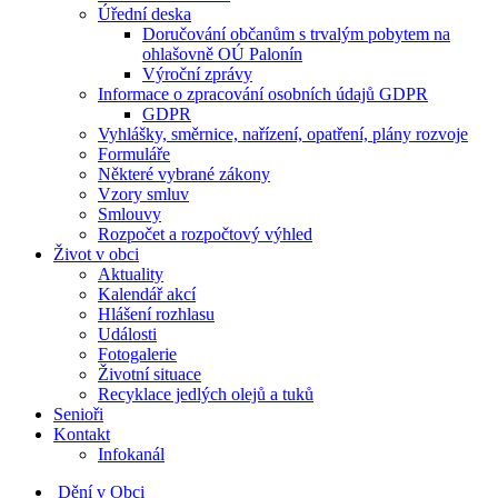
Úřední deska
Doručování občanům s trvalým pobytem na
ohlašovně OÚ Palonín
Výroční zprávy
Informace o zpracování osobních údajů GDPR
GDPR
Vyhlášky, směrnice, nařízení, opatření, plány rozvoje
Formuláře
Některé vybrané zákony
Vzory smluv
Smlouvy
Rozpočet a rozpočtový výhled
Život v obci
Aktuality
Kalendář akcí
Hlášení rozhlasu
Události
Fotogalerie
Životní situace
Recyklace jedlých olejů a tuků
Senioři
Kontakt
Infokanál
Dění v Obci