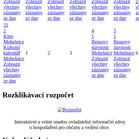
Zobrazit
Zobrazit
Zobrazit
Zobrazit
Zobrazit
Zobrazit
Z
všechny
všechny
všechny
všechny
všechny
všechny
v
záznamy
záznamy
záznamy
záznamy
záznamy
záznamy
z
ze dne
ze dne
ze dne
ze dne
ze dne
ze dne
z
31
2
4
5
Kino
1
1
Mohelnice
Brusovy
Brusovy
Kulturní
slavnosti
slavnosti
kalendář
1
2
3
Mohelnice
Mohelnice
6
Mohelnice
Zobrazit
Zobrazit
Zobrazit
všechny
všechny
všechny
záznamy
záznamy
záznamy
ze dne
ze dne
ze dne
Rozklikávací rozpočet
Interaktivní a velmi snadno ovladatelný informační zdroj
o hospodaření pro občany a vedení obce.