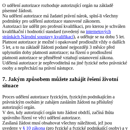
O udělení autorizace rozhoduje autorizující orgán na základě
písemné žádosti.
Na udělení autorizace má žadatel právní nárok, splní-li všechny
podmínky pro udělení autorizace stanovené zákonem.
Autorizaci lze udělit pro profesní kvalifikaci, pro kterou je schválen
kvalifikační i hodnotící standard (uvedený na
internetových
stránkách Národní soustavy kvalifikací
), a uděluje se na dobu 5 let.
Platnost autorizace je možné i opakovaně prodloužit vždy o dalších
5 let, a to na základě žádosti podané nejpozději 3 měsíce před
uplynutím doby platnosti autorizace; na řízení o prodloužení
platnosti autorizace se přiměřeně vztahují ustanovení zákona.
Udělená autorizace je nepřevoditelná na jiné fyzické nebo právnické
osoby a nepřechází na právní nástupce.
7. Jakým způsobem můžete zahájit řešení životní
situace
Proces udělení autorizace fyzickým, fyzickým podnikajícím a
právnickým osobám je zahájen zasláním žádosti na příslušný
autorizující orgán.
V den, kdy autorizující orgán tuto žádost obdrží, začíná lhůta
správního řízení ve věci udělení autorizace.
Zasílaná žádost musí obsahovat všechny náležitosti, jež jsou
uvedeny v
§ 10 zákona
(pro fyzické a fyzické podnikající osoby) a v