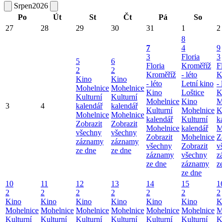
Srpen
2026
Po
Út
St
Čt
Pá
So
27
28
29
30
31
1
2
8
7
4
9
3
Floria
3
5
6
Floria
Kroměříž
F
2
2
Kroměříž
- léto
K
Kino
Kino
- léto
Letní kino
- 
Mohelnice
Mohelnice
Kino
Loštice
K
Kulturní
Kulturní
Mohelnice
Kino
M
3
4
kalendář
kalendář
Kulturní
Mohelnice
K
Mohelnice
Mohelnice
kalendář
Kulturní
k
Zobrazit
Zobrazit
Mohelnice
kalendář
M
všechny
všechny
Zobrazit
Mohelnice
Z
záznamy
záznamy
všechny
Zobrazit
v
ze dne
ze dne
záznamy
všechny
z
ze dne
záznamy
z
ze dne
10
11
12
13
14
15
1
2
2
2
2
2
2
2
Kino
Kino
Kino
Kino
Kino
Kino
K
Mohelnice
Mohelnice
Mohelnice
Mohelnice
Mohelnice
Mohelnice
M
Kulturní
Kulturní
Kulturní
Kulturní
Kulturní
Kulturní
K