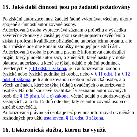
15. Jaké další činnosti jsou po žadateli požadovány
Po získání autorizace musí žadatel řádně vykonávat všechny úkony
spojené s činností autorizované osoby.
Autorizovaná osoba vypracovává záznam o průběhu a výsledku
závěrečné zkoušky a zasílá jej spolu se stejnopisem osvědčení o
získání profesní kvalifikace příslušnému autorizujícímu orgánu, a to
do 1 měsíce ode dne konání zkoušky nebo její poslední části.
Autorizovaná osoba je povinna písemně informovat autorizující
orgán, který jí udělil autorizaci, o změnách, které nastaly v době
platnosti autorizace a které se týkají údajů o plnění podmínek
uvedených v
§ 10 odst. 1 zákona
, je-li autorizovanou osobou
fyzická nebo fyzická podnikající osoba, nebo v
§ 11 odst. 1
a
§ 12
odst. 4 zákona
, je-li autorizovanou osobou právnická osoba, a o
všech změnách, které se týkají údajů uváděných o autorizované
osobě v Národní soustavě kvalifikací v seznamu autorizovaných
osob dle
§ 15 písm. b) a c) zákona
, včetně údajů o autorizovaných
zástupcích, a to do 15 dnů ode dne, kdy se autorizovaná osoba o
změně dozvěděla.
Autorizovaná právnická osoba je též povinna informovat o změnách
rozhodných pro užití
ustanovení § 11 odst. 3 zákona
.
16. Elektronická služba, kterou lze využít