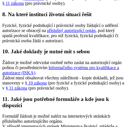
§ 11 zákona
(pro právnické osoby).
8. Na které instituci životní situaci řešit
Fyzické, fyzické podnikající i právnické osoby žádající o udělení
autorizace se obracejí na
příslušný autorizující orgán
, pod který
spadá profesní kvalifikace, pro niž fyzická, fyzická podnikající či
právnická osoba žádá o autorizaci.
10. Jaké doklady je nutné mít s sebou
Žádost je možné odevzdat osobně nebo zaslat na autorizující orgán
poštou či prostřednictvím
Informačního systému pro kvalifikace a
autorizace (ISKA)
.
Žádost musí obsahovat všechny náležitosti - kopie dokladů, jež jsou
stanoveny v
§ 10 zákona
(pro fyzické a fyzické podnikající osoby) a
v
§ 11 zákona
(pro právnické osoby).
11. Jaké jsou potřebné formuláře a kde jsou k
dispozici
Formulář žádosti je možné nalézt na internetových stránkách
příslušného autorizujícího orgánu.
V případě internetových stránek Ministerstva školství, mládeže a