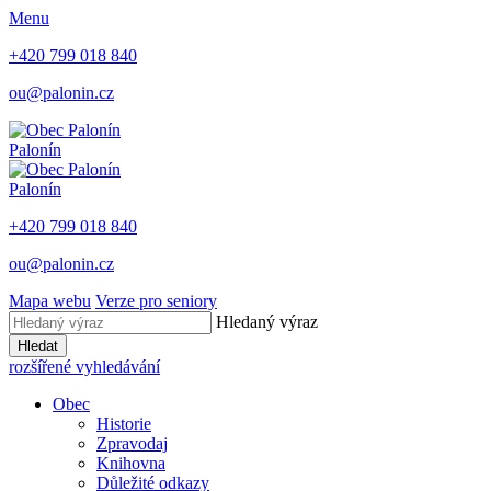
Menu
+420 799 018 840
ou@palonin.cz
Palonín
Palonín
+420 799 018 840
ou@palonin.cz
Mapa webu
Verze pro seniory
Hledaný výraz
Hledat
rozšířené vyhledávání
Obec
Historie
Zpravodaj
Knihovna
Důležité odkazy