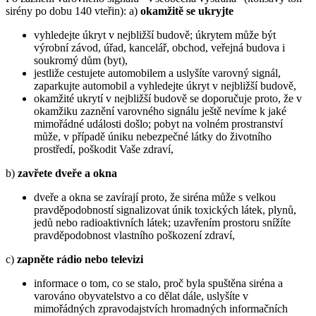
sirény po dobu 140 vteřin): a)
okamžitě se ukryjte
vyhledejte úkryt v nejbližší budově; úkrytem může být
výrobní závod, úřad, kancelář, obchod, veřejná budova i
soukromý dům (byt),
jestliže cestujete automobilem a uslyšíte varovný signál,
zaparkujte automobil a vyhledejte úkryt v nejbližší budově,
okamžité ukrytí v nejbližší budově se doporučuje proto, že v
okamžiku zaznění varovného signálu ještě nevíme k jaké
mimořádné události došlo; pobyt na volném prostranství
může, v případě úniku nebezpečné látky do životního
prostředí, poškodit Vaše zdraví,
b)
zavřete dveře a okna
dveře a okna se zavírají proto, že siréna může s velkou
pravděpodobností signalizovat únik toxických látek, plynů,
jedů nebo radioaktivních látek; uzavřením prostoru snížíte
pravděpodobnost vlastního poškození zdraví,
c)
zapněte rádio nebo televizi
informace o tom, co se stalo, proč byla spuštěna siréna a
varováno obyvatelstvo a co dělat dále, uslyšíte v
mimořádných zpravodajstvích hromadných informačních