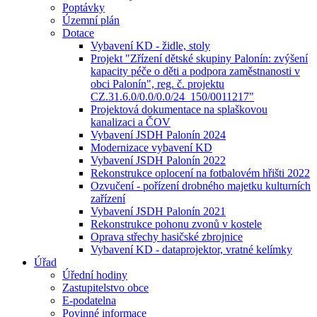
Poptávky
Územní plán
Dotace
Vybavení KD - židle, stoly
Projekt "Zřízení dětské skupiny Palonín: zvýšení
kapacity péče o děti a podpora zaměstnanosti v
obci Palonín", reg. č. projektu
CZ.31.6.0/0.0/0.0/24_150/0011217"
Projektová dokumentace na splaškovou
kanalizaci a ČOV
Vybavení JSDH Palonín 2024
Modernizace vybavení KD
Vybavení JSDH Palonín 2022
Rekonstrukce oplocení na fotbalovém hřišti 2022
Ozvučení - pořízení drobného majetku kulturních
zařízení
Vybavení JSDH Palonín 2021
Rekonstrukce pohonu zvonů v kostele
Oprava střechy hasičské zbrojnice
Vybavení KD - dataprojektor, vratné kelímky
Úřad
Úřední hodiny
Zastupitelstvo obce
E-podatelna
Povinné informace