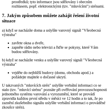
prostředků; tyto informace jsou sdělovány i obecním
rozhlasem, popř. elektronickými (tzv. "mluvícími") sirénami.
7. Jakým způsobem můžete zahájit řešení životní
situace
a) když se nacházíte doma a uslyšíte varovný signál "Všeobecná
výstraha"
zavřete okna a dveře,
zapněte rádio nebo televizi a řiďte se pokyny, které Vám
budou sdělovány.
b) když se nacházíte venku a uslyšíte varovný signál "Všeobecná
výstraha"
vejděte do nejbližší budovy (domu, obchodu apod.) a
požádejte majitele o dočasné ukrytí.
U takzvaných "mluvících sirén" uslyšíte verbální informaci co se
stalo (tzv. "mluvící sirénu" poznáte při ověřování provozuschopnosti
jednotného systému varování a vyrozumění, které se provádí
zpravidla každou první středu v měsíci ve 12 hodin a to tak, že po
zaznění zkušebního signálu uslyšíte verbální informaci o prováděné
zkoušce sirén).