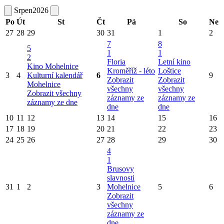
Srpen
2026
Po
Út
St
Čt
Pá
So
Ne
27
28
29
30
31
1
2
7
8
5
1
1
2
Floria
Letní kino
Kino Mohelnice
Kroměříž - léto
Loštice
3
4
Kulturní kalendář
6
9
Zobrazit
Zobrazit
Mohelnice
všechny
všechny
Zobrazit všechny
záznamy ze
záznamy ze
záznamy ze dne
dne
dne
10
11
12
13
14
15
16
17
18
19
20
21
22
23
24
25
26
27
28
29
30
4
1
Brusovy
slavnosti
31
1
2
3
Mohelnice
5
6
Zobrazit
všechny
záznamy ze
dne