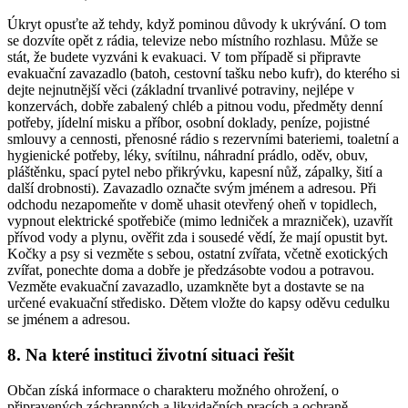
Úkryt opusťte až tehdy, když pominou důvody k ukrývání. O tom
se dozvíte opět z rádia, televize nebo místního rozhlasu. Může se
stát, že budete vyzváni k evakuaci. V tom případě si připravte
evakuační zavazadlo (batoh, cestovní tašku nebo kufr), do kterého si
dejte nejnutnější věci (základní trvanlivé potraviny, nejlépe v
konzervách, dobře zabalený chléb a pitnou vodu, předměty denní
potřeby, jídelní misku a příbor, osobní doklady, peníze, pojistné
smlouvy a cennosti, přenosné rádio s rezervními bateriemi, toaletní a
hygienické potřeby, léky, svítilnu, náhradní prádlo, oděv, obuv,
pláštěnku, spací pytel nebo přikrývku, kapesní nůž, zápalky, šití a
další drobnosti). Zavazadlo označte svým jménem a adresou. Při
odchodu nezapomeňte v domě uhasit otevřený oheň v topidlech,
vypnout elektrické spotřebiče (mimo ledniček a mrazniček), uzavřít
přívod vody a plynu, ověřit zda i sousedé vědí, že mají opustit byt.
Kočky a psy si vezměte s sebou, ostatní zvířata, včetně exotických
zvířat, ponechte doma a dobře je předzásobte vodou a potravou.
Vezměte evakuační zavazadlo, uzamkněte byt a dostavte se na
určené evakuační středisko. Dětem vložte do kapsy oděvu cedulku
se jménem a adresou.
8. Na které instituci životní situaci řešit
Občan získá informace o charakteru možného ohrožení, o
připravených záchranných a likvidačních pracích a ochraně