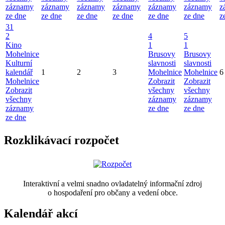
záznamy
záznamy
záznamy
záznamy
záznamy
záznamy
z
ze dne
ze dne
ze dne
ze dne
ze dne
ze dne
z
31
2
4
5
Kino
1
1
Mohelnice
Brusovy
Brusovy
Kulturní
slavnosti
slavnosti
kalendář
1
2
3
Mohelnice
Mohelnice
6
Mohelnice
Zobrazit
Zobrazit
Zobrazit
všechny
všechny
všechny
záznamy
záznamy
záznamy
ze dne
ze dne
ze dne
Rozklikávací rozpočet
Interaktivní a velmi snadno ovladatelný informační zdroj
o hospodaření pro občany a vedení obce.
Kalendář akcí