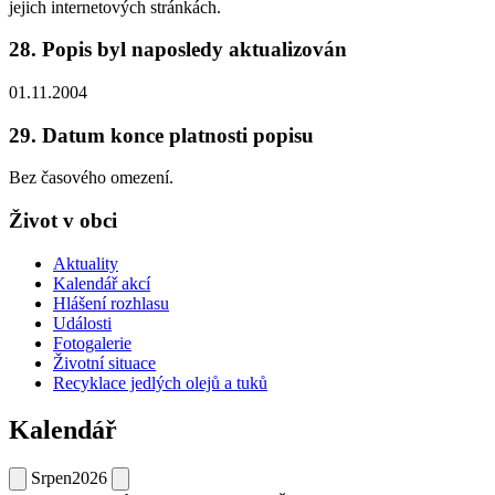
jejich internetových stránkách.
28. Popis byl naposledy aktualizován
01.11.2004
29. Datum konce platnosti popisu
Bez časového omezení.
Život v obci
Aktuality
Kalendář akcí
Hlášení rozhlasu
Události
Fotogalerie
Životní situace
Recyklace jedlých olejů a tuků
Kalendář
Srpen
2026