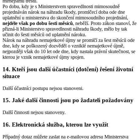
mírnějšímu trestu.
Po dobu, kdy je s Ministerstvem spravedlnosti mimosoudně
projednáván nárok na náhradu škody, promlčecí doba ode dne
uplatnění u ministerstva do skončení mimosoudního projednání,
nejdéle však po dobu šesti měsíců
, neběží. Proto zákon stanoví, že
přizná-li Ministerstvo spravedlnosti náhradu škody, mělo by tak
učinit do šesti měsíců od uplatnění nároku.
Nárok na náhradu nemajetkové újmy se promlčí za šest měsíců ode
dne, kdy se poškozený dozvěděl o vzniklé nemajetkové újmě,
nejpozději však do 10 let ode dne, kdy nastala právní skutečnost, se
kterou je vznik nemajetkové újmy spojen.
14. Kteří jsou další účastníci (dotčení) řešení životní
situace
Další účastníci postupu nejsou stanoveni.
15. Jaké další činnosti jsou po žadateli požadovány
Další činnosti nejsou stanoveny.
16. Elektronická služba, kterou lze využít
Případný dotaz můžete zaslat na e-mailovou adresu Ministerstva