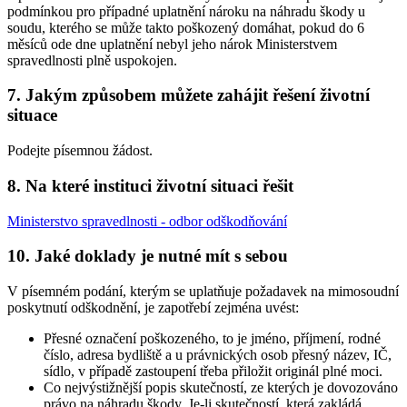
podmínkou pro případné uplatnění nároku na náhradu škody u
soudu, kterého se může takto poškozený domáhat, pokud do 6
měsíců ode dne uplatnění nebyl jeho nárok Ministerstvem
spravedlnosti plně uspokojen.
7. Jakým způsobem můžete zahájit řešení životní
situace
Podejte písemnou žádost.
8. Na které instituci životní situaci řešit
Ministerstvo spravedlnosti - odbor odškodňování
10. Jaké doklady je nutné mít s sebou
V písemném podání, kterým se uplatňuje požadavek na mimosoudní
poskytnutí odškodnění, je zapotřebí zejména uvést:
Přesné označení poškozeného, to je jméno, příjmení, rodné
číslo, adresa bydliště a u právnických osob přesný název, IČ,
sídlo, v případě zastoupení třeba přiložit originál plné moci.
Co nejvýstižnější popis skutečností, ze kterých je dovozováno
právo na náhradu škody. Je-li skutečností, která zakládá