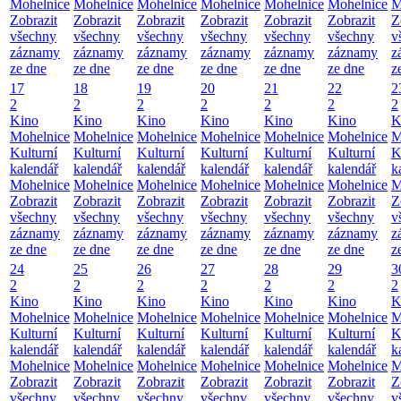
Mohelnice
Mohelnice
Mohelnice
Mohelnice
Mohelnice
Mohelnice
M
Zobrazit
Zobrazit
Zobrazit
Zobrazit
Zobrazit
Zobrazit
Z
všechny
všechny
všechny
všechny
všechny
všechny
v
záznamy
záznamy
záznamy
záznamy
záznamy
záznamy
z
ze dne
ze dne
ze dne
ze dne
ze dne
ze dne
z
17
18
19
20
21
22
2
2
2
2
2
2
2
2
Kino
Kino
Kino
Kino
Kino
Kino
K
Mohelnice
Mohelnice
Mohelnice
Mohelnice
Mohelnice
Mohelnice
M
Kulturní
Kulturní
Kulturní
Kulturní
Kulturní
Kulturní
K
kalendář
kalendář
kalendář
kalendář
kalendář
kalendář
k
Mohelnice
Mohelnice
Mohelnice
Mohelnice
Mohelnice
Mohelnice
M
Zobrazit
Zobrazit
Zobrazit
Zobrazit
Zobrazit
Zobrazit
Z
všechny
všechny
všechny
všechny
všechny
všechny
v
záznamy
záznamy
záznamy
záznamy
záznamy
záznamy
z
ze dne
ze dne
ze dne
ze dne
ze dne
ze dne
z
24
25
26
27
28
29
3
2
2
2
2
2
2
2
Kino
Kino
Kino
Kino
Kino
Kino
K
Mohelnice
Mohelnice
Mohelnice
Mohelnice
Mohelnice
Mohelnice
M
Kulturní
Kulturní
Kulturní
Kulturní
Kulturní
Kulturní
K
kalendář
kalendář
kalendář
kalendář
kalendář
kalendář
k
Mohelnice
Mohelnice
Mohelnice
Mohelnice
Mohelnice
Mohelnice
M
Zobrazit
Zobrazit
Zobrazit
Zobrazit
Zobrazit
Zobrazit
Z
všechny
všechny
všechny
všechny
všechny
všechny
v