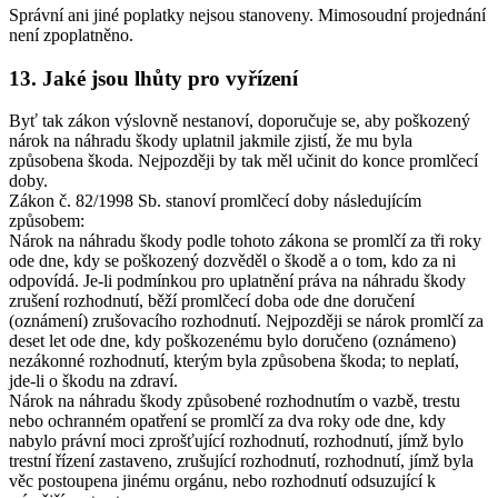
Správní ani jiné poplatky nejsou stanoveny. Mimosoudní projednání
není zpoplatněno.
13. Jaké jsou lhůty pro vyřízení
Byť tak zákon výslovně nestanoví, doporučuje se, aby poškozený
nárok na náhradu škody uplatnil jakmile zjistí, že mu byla
způsobena škoda. Nejpozději by tak měl učinit do konce promlčecí
doby.
Zákon č. 82/1998 Sb. stanoví promlčecí doby následujícím
způsobem:
Nárok na náhradu škody podle tohoto zákona se promlčí za tři roky
ode dne, kdy se poškozený dozvěděl o škodě a o tom, kdo za ni
odpovídá. Je-li podmínkou pro uplatnění práva na náhradu škody
zrušení rozhodnutí, běží promlčecí doba ode dne doručení
(oznámení) zrušovacího rozhodnutí. Nejpozději se nárok promlčí za
deset let ode dne, kdy poškozenému bylo doručeno (oznámeno)
nezákonné rozhodnutí, kterým byla způsobena škoda; to neplatí,
jde-li o škodu na zdraví.
Nárok na náhradu škody způsobené rozhodnutím o vazbě, trestu
nebo ochranném opatření se promlčí za dva roky ode dne, kdy
nabylo právní moci zprošťující rozhodnutí, rozhodnutí, jímž bylo
trestní řízení zastaveno, zrušující rozhodnutí, rozhodnutí, jímž byla
věc postoupena jinému orgánu, nebo rozhodnutí odsuzující k