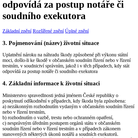
odpovídá za postup notáře či
soudního exekutora
Základní znění
Rozšířené znění
Úplné znění
3. Pojmenování (název) životní situace
Uplatnění nároku na náhradu škody způsobené při výkonu státní
moci, došlo-li ke škodě v občanském soudním řízení nebo v řízení
trestním, v soudnictví správním, jakož i v těch případech, kdy stát
odpovídá za postup notáře či soudního exekutora
4. Základní informace k životní situaci
Ministerstvo spravedlnosti jedná jménem České republiky o
poskytnutí odškodnění v případech, kdy škoda byla způsobena:
a) nezákonným rozhodnutím vydaným v občanském soudním řízení
nebo v řízení trestním,
b) rozhodnutím o vazbě, trestu nebo ochranném opatření,
c) nesprávným úředním postupem orgánů státu v občanském
soudním řízení nebo v řízení trestním a v případech zákonem
stanovených některých úkonů notářů a soudních exekutorů.