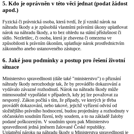
5. Kdo je oprávněn v této věci jednat (podat žádost
apod.)
Fyzická či právnická osoba, která tvrdí, že jí vznikl nárok na
náhradu škody a je způsobilá vlastními právními úkony uplatňovat
nárok na náhradu škody, a to bez ohledu na státní příslušnost či
sídlo. Nezletilec, či osoba, která je zbavena či omezena ve
způsobilosti k právním úkonům, uplatňuje nárok prostřednictvím
zákonného anebo ustanoveného zástupce.
6. Jaké jsou podmínky a postup pro řešení životní
situace
Ministerstvo spravedlnosti (dále také "ministerstvo") o přiznání
náhrady škody nerozhoduje tak, že by provádělo dokazování a
vydávalo závazné rozhodnutí. Nárok na náhradu škody může
mimosoudně vypořádat v případech, kdy jej lze považovat za
nesporný. Zákon počítá s tím, že případy, ve kterých je třeba
provádět dokazování, nebo takové, jejichž vyřízení odvisí od
složitějšího právního hodnocení, budou projednány a rozhodnuty v
občanském soudním řízení, tedy soudem, a to na základě žaloby
podané poškozeným. V soudním sporu pak Ministerstvo
spravedlnosti jedná jménem žalované České republiky.
Uplatnění nároku na náhradu škody u Ministerstva spravedlnosti je