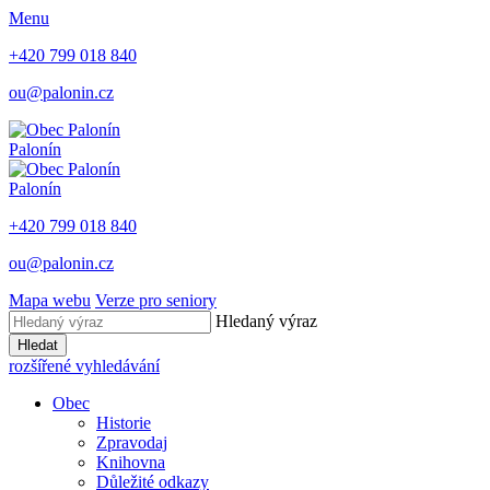
Menu
+420 799 018 840
ou@palonin.cz
Palonín
Palonín
+420 799 018 840
ou@palonin.cz
Mapa webu
Verze pro seniory
Hledaný výraz
Hledat
rozšířené vyhledávání
Obec
Historie
Zpravodaj
Knihovna
Důležité odkazy