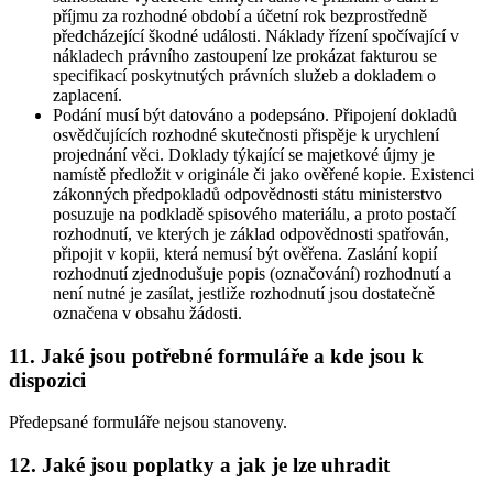
příjmu za rozhodné období a účetní rok bezprostředně
předcházející škodné události. Náklady řízení spočívající v
nákladech právního zastoupení lze prokázat fakturou se
specifikací poskytnutých právních služeb a dokladem o
zaplacení.
Podání musí být datováno a podepsáno. Připojení dokladů
osvědčujících rozhodné skutečnosti přispěje k urychlení
projednání věci. Doklady týkající se majetkové újmy je
namístě předložit v originále či jako ověřené kopie. Existenci
zákonných předpokladů odpovědnosti státu ministerstvo
posuzuje na podkladě spisového materiálu, a proto postačí
rozhodnutí, ve kterých je základ odpovědnosti spatřován,
připojit v kopii, která nemusí být ověřena. Zaslání kopií
rozhodnutí zjednodušuje popis (označování) rozhodnutí a
není nutné je zasílat, jestliže rozhodnutí jsou dostatečně
označena v obsahu žádosti.
11. Jaké jsou potřebné formuláře a kde jsou k
dispozici
Předepsané formuláře nejsou stanoveny.
12. Jaké jsou poplatky a jak je lze uhradit