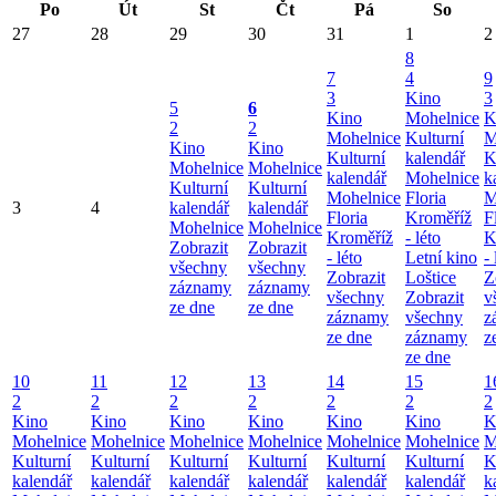
Po
Út
St
Čt
Pá
So
27
28
29
30
31
1
2
8
7
4
9
3
Kino
3
5
6
Kino
Mohelnice
K
2
2
Mohelnice
Kulturní
M
Kino
Kino
Kulturní
kalendář
K
Mohelnice
Mohelnice
kalendář
Mohelnice
k
Kulturní
Kulturní
Mohelnice
Floria
M
3
4
kalendář
kalendář
Floria
Kroměříž
F
Mohelnice
Mohelnice
Kroměříž
- léto
K
Zobrazit
Zobrazit
- léto
Letní kino
- 
všechny
všechny
Zobrazit
Loštice
Z
záznamy
záznamy
všechny
Zobrazit
v
ze dne
ze dne
záznamy
všechny
z
ze dne
záznamy
z
ze dne
10
11
12
13
14
15
1
2
2
2
2
2
2
2
Kino
Kino
Kino
Kino
Kino
Kino
K
Mohelnice
Mohelnice
Mohelnice
Mohelnice
Mohelnice
Mohelnice
M
Kulturní
Kulturní
Kulturní
Kulturní
Kulturní
Kulturní
K
kalendář
kalendář
kalendář
kalendář
kalendář
kalendář
k