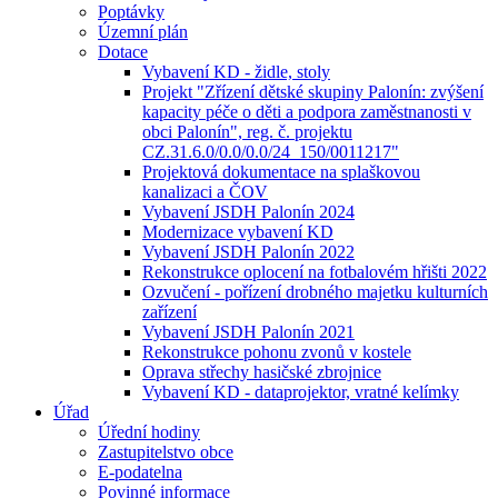
Poptávky
Územní plán
Dotace
Vybavení KD - židle, stoly
Projekt "Zřízení dětské skupiny Palonín: zvýšení
kapacity péče o děti a podpora zaměstnanosti v
obci Palonín", reg. č. projektu
CZ.31.6.0/0.0/0.0/24_150/0011217"
Projektová dokumentace na splaškovou
kanalizaci a ČOV
Vybavení JSDH Palonín 2024
Modernizace vybavení KD
Vybavení JSDH Palonín 2022
Rekonstrukce oplocení na fotbalovém hřišti 2022
Ozvučení - pořízení drobného majetku kulturních
zařízení
Vybavení JSDH Palonín 2021
Rekonstrukce pohonu zvonů v kostele
Oprava střechy hasičské zbrojnice
Vybavení KD - dataprojektor, vratné kelímky
Úřad
Úřední hodiny
Zastupitelstvo obce
E-podatelna
Povinné informace