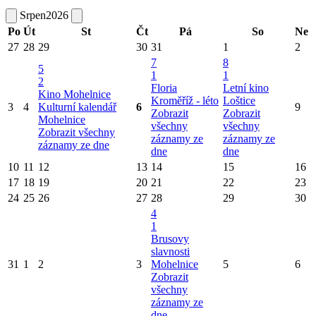
Srpen
2026
Po
Út
St
Čt
Pá
So
Ne
27
28
29
30
31
1
2
7
8
5
1
1
2
Floria
Letní kino
Kino Mohelnice
Kroměříž - léto
Loštice
3
4
Kulturní kalendář
6
9
Zobrazit
Zobrazit
Mohelnice
všechny
všechny
Zobrazit všechny
záznamy ze
záznamy ze
záznamy ze dne
dne
dne
10
11
12
13
14
15
16
17
18
19
20
21
22
23
24
25
26
27
28
29
30
4
1
Brusovy
slavnosti
31
1
2
3
Mohelnice
5
6
Zobrazit
všechny
záznamy ze
dne