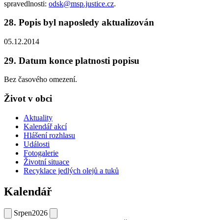
spravedlnosti:
odsk@msp.justice.cz
.
28. Popis byl naposledy aktualizován
05.12.2014
29. Datum konce platnosti popisu
Bez časového omezení.
Život v obci
Aktuality
Kalendář akcí
Hlášení rozhlasu
Události
Fotogalerie
Životní situace
Recyklace jedlých olejů a tuků
Kalendář
Srpen
2026