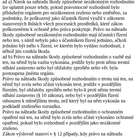
ad a) Nárok na náhradu škody způsobené nezákonným rozhodnutím
lze uplatnit pouze tehdy, pokud pravomocné rozhodnutí bylo
příslušným orgánem pro nezákonnost zrušeno nebo změněno, za
podmínky, že poškozený jako účastník řízení využil v zákonem
stanovených lhůtách všech procesních prostředků, které zákon
poškozenému k ochraně jeho práva poskytuje. Právo na náhradu
škody způsobené nezákonným rozhodnutím mají účastníci řízení
nebo ten, s nímž nebylo jako s účastníkem řízení jednáno, ačkoli
jednáno být mělo v řízení, ve kterém bylo vydáno rozhodnutí, z
něhož jim vznikla škoda.
ad b) Právo na náhradu škody způsobené rozhodnutím o vazbě má
ten, na němž byla vazba vykonána, jestliže bylo proti němu trestní
stíhání zastaveno nebo byl obžaloby zproštěn nebo věc byla
postoupena jinému orgánu.
Právo na náhradu škody způsobené rozhodnutím o trestu má ten, na
němž byl zcela nebo zčásti vykonán trest, jestliže v pozdějším
řízením, byl obžaloby zproštěn nebo bylo-li proti němu trestní
stíhání zastaveno (§ 10 zákona), nebo byl v pozdějším řízení
odsouzen k mírnějšímu trestu, než který byl na něm vykonán na
podkladě zrušeného rozsudku.
Právo na náhradu škody způsobené rozhodnutím o ochranném
opatření má ten, na němž bylo zcela nebo zčásti vykonáno ochranné
opatření, pokud bylo rozhodnutí v pozdějším jako nezákonné
zrušeno.
Zákon výslovně stanoví v § 12 případy, kdy právo na náhradu