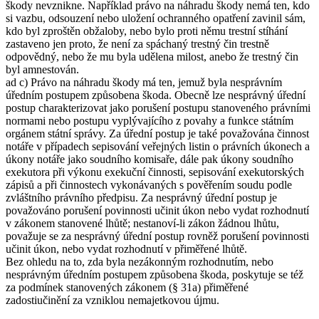
škody nevznikne. Například právo na náhradu škody nemá ten, kdo
si vazbu, odsouzení nebo uložení ochranného opatření zavinil sám,
kdo byl zproštěn obžaloby, nebo bylo proti němu trestní stíhání
zastaveno jen proto, že není za spáchaný trestný čin trestně
odpovědný, nebo že mu byla udělena milost, anebo že trestný čin
byl amnestován.
ad c) Právo na náhradu škody má ten, jemuž byla nesprávním
úředním postupem způsobena škoda. Obecně lze nesprávný úřední
postup charakterizovat jako porušení postupu stanoveného právními
normami nebo postupu vyplývajícího z povahy a funkce státním
orgánem státní správy. Za úřední postup je také považována činnost
notáře v případech sepisování veřejných listin o právních úkonech a
úkony notáře jako soudního komisaře, dále pak úkony soudního
exekutora při výkonu exekuční činnosti, sepisování exekutorských
zápisů a při činnostech vykonávaných s pověřením soudu podle
zvláštního právního předpisu. Za nesprávný úřední postup je
považováno porušení povinnosti učinit úkon nebo vydat rozhodnutí
v zákonem stanovené lhůtě; nestanoví-li zákon žádnou lhůtu,
považuje se za nesprávný úřední postup rovněž porušení povinnosti
učinit úkon, nebo vydat rozhodnutí v přiměřené lhůtě.
Bez ohledu na to, zda byla nezákonným rozhodnutím, nebo
nesprávným úředním postupem způsobena škoda, poskytuje se též
za podmínek stanovených zákonem (§ 31a) přiměřené
zadostiučinění za vzniklou nemajetkovou újmu.