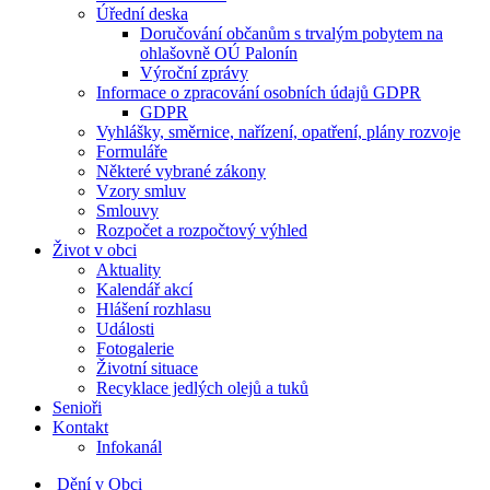
Úřední deska
Doručování občanům s trvalým pobytem na
ohlašovně OÚ Palonín
Výroční zprávy
Informace o zpracování osobních údajů GDPR
GDPR
Vyhlášky, směrnice, nařízení, opatření, plány rozvoje
Formuláře
Některé vybrané zákony
Vzory smluv
Smlouvy
Rozpočet a rozpočtový výhled
Život v obci
Aktuality
Kalendář akcí
Hlášení rozhlasu
Události
Fotogalerie
Životní situace
Recyklace jedlých olejů a tuků
Senioři
Kontakt
Infokanál
Dění v Obci