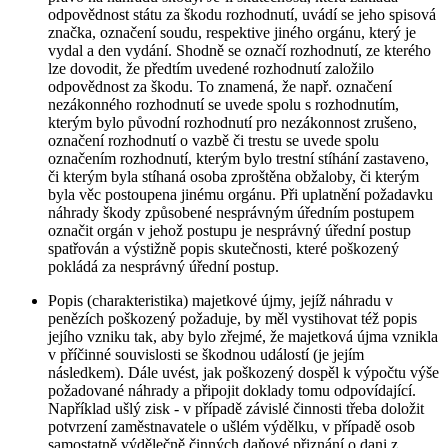
odpovědnost státu za škodu rozhodnutí, uvádí se jeho spisová
značka, označení soudu, respektive jiného orgánu, který je
vydal a den vydání. Shodně se označí rozhodnutí, ze kterého
lze dovodit, že předtím uvedené rozhodnutí založilo
odpovědnost za škodu. To znamená, že např. označení
nezákonného rozhodnutí se uvede spolu s rozhodnutím,
kterým bylo původní rozhodnutí pro nezákonnost zrušeno,
označení rozhodnutí o vazbě či trestu se uvede spolu
označením rozhodnutí, kterým bylo trestní stíhání zastaveno,
či kterým byla stíhaná osoba zproštěna obžaloby, či kterým
byla věc postoupena jinému orgánu. Při uplatnění požadavku
náhrady škody způsobené nesprávným úředním postupem
označit orgán v jehož postupu je nesprávný úřední postup
spatřován a výstižně popis skutečnosti, které poškozený
pokládá za nesprávný úřední postup.
Popis (charakteristika) majetkové újmy, jejíž náhradu v
penězích poškozený požaduje, by měl vystihovat též popis
jejího vzniku tak, aby bylo zřejmé, že majetková újma vznikla
v příčinné souvislosti se škodnou událostí (je jejím
následkem). Dále uvést, jak poškozený dospěl k výpočtu výše
požadované náhrady a připojit doklady tomu odpovídající.
Například ušlý zisk - v případě závislé činnosti třeba doložit
potvrzení zaměstnavatele o ušlém výdělku, v případě osob
samostatně výdělečně činných daňové přiznání o dani z