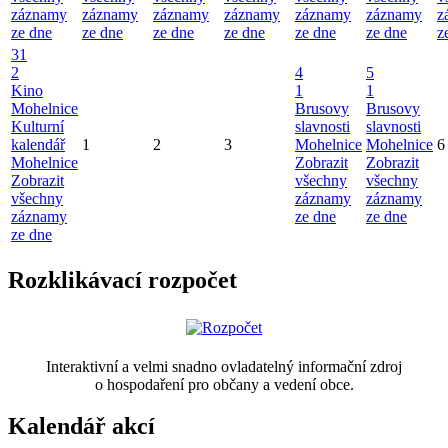
záznamy
záznamy
záznamy
záznamy
záznamy
záznamy
z
ze dne
ze dne
ze dne
ze dne
ze dne
ze dne
z
31
2
4
5
Kino
1
1
Mohelnice
Brusovy
Brusovy
Kulturní
slavnosti
slavnosti
kalendář
1
2
3
Mohelnice
Mohelnice
6
Mohelnice
Zobrazit
Zobrazit
Zobrazit
všechny
všechny
všechny
záznamy
záznamy
záznamy
ze dne
ze dne
ze dne
Rozklikávací rozpočet
Interaktivní a velmi snadno ovladatelný informační zdroj
o hospodaření pro občany a vedení obce.
Kalendář akcí