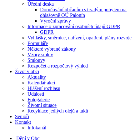
Úřední deska
Doručování občanům s trvalým pobytem na
ohlašovně OÚ Palonín
Výroční zprávy
Informace o zpracování osobních údajů GDPR
GDPR
Vyhlášky, směrnice, nařízení, opatření, plány rozvoje
Formuláře
Některé vybrané zákony
Vzory smluv
Smlouvy
Rozpočet a rozpočtový výhled
Život v obci
Aktuality
Kalendář akcí
Hlášení rozhlasu
Události
Fotogalerie
Životní situace
Recyklace jedlých olejů a tuků
Senioři
Kontakt
Infokanál
Dění v Obci