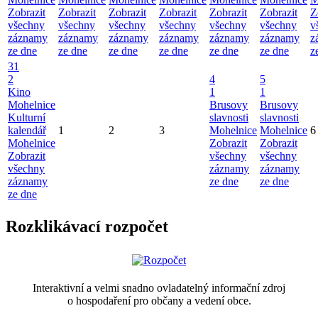
Zobrazit
Zobrazit
Zobrazit
Zobrazit
Zobrazit
Zobrazit
Z
všechny
všechny
všechny
všechny
všechny
všechny
v
záznamy
záznamy
záznamy
záznamy
záznamy
záznamy
z
ze dne
ze dne
ze dne
ze dne
ze dne
ze dne
z
31
2
4
5
Kino
1
1
Mohelnice
Brusovy
Brusovy
Kulturní
slavnosti
slavnosti
kalendář
1
2
3
Mohelnice
Mohelnice
6
Mohelnice
Zobrazit
Zobrazit
Zobrazit
všechny
všechny
všechny
záznamy
záznamy
záznamy
ze dne
ze dne
ze dne
Rozklikávací rozpočet
Interaktivní a velmi snadno ovladatelný informační zdroj
o hospodaření pro občany a vedení obce.