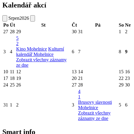
Kalendář akcí
Srpen
2026
Po
Út
St
Čt
Pá
So
Ne
27
28
29
30
31
1
2
5
2
Kino Mohelnice
Kulturní
3
4
6
7
8
9
kalendář Mohelnice
Zobrazit všechny záznamy
ze dne
10
11
12
13
14
15
16
17
18
19
20
21
22
23
24
25
26
27
28
29
30
4
1
Brusovy slavnosti
31
1
2
3
5
6
Mohelnice
Zobrazit všechny
záznamy ze dne
Smart info