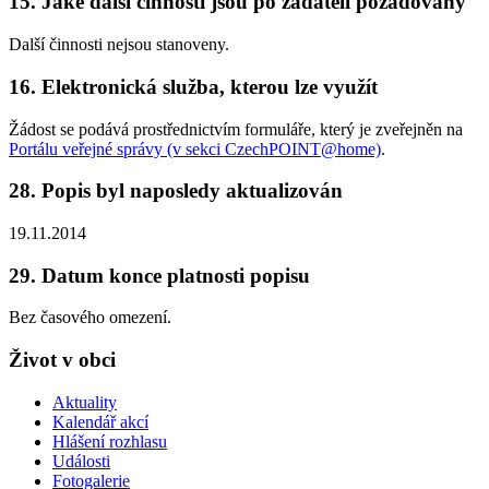
15. Jaké další činnosti jsou po žadateli požadovány
Další činnosti nejsou stanoveny.
16. Elektronická služba, kterou lze využít
Žádost se podává prostřednictvím formuláře, který je zveřejněn na
Portálu veřejné správy (v sekci CzechPOINT@home)
.
28. Popis byl naposledy aktualizován
19.11.2014
29. Datum konce platnosti popisu
Bez časového omezení.
Život v obci
Aktuality
Kalendář akcí
Hlášení rozhlasu
Události
Fotogalerie