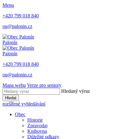
Menu
+420 799 018 840
ou@palonin.cz
Palonín
Palonín
+420 799 018 840
ou@palonin.cz
Mapa webu
Verze pro seniory
Hledaný výraz
Hledat
rozšířené vyhledávání
Obec
Historie
Zpravodaj
Knihovna
Důležité odkazy