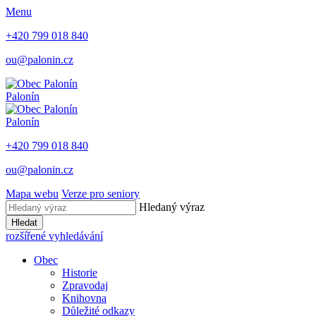
Menu
+420 799 018 840
ou@palonin.cz
Palonín
Palonín
+420 799 018 840
ou@palonin.cz
Mapa webu
Verze pro seniory
Hledaný výraz
Hledat
rozšířené vyhledávání
Obec
Historie
Zpravodaj
Knihovna
Důležité odkazy