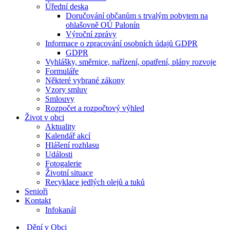
Úřední deska
Doručování občanům s trvalým pobytem na
ohlašovně OÚ Palonín
Výroční zprávy
Informace o zpracování osobních údajů GDPR
GDPR
Vyhlášky, směrnice, nařízení, opatření, plány rozvoje
Formuláře
Některé vybrané zákony
Vzory smluv
Smlouvy
Rozpočet a rozpočtový výhled
Život v obci
Aktuality
Kalendář akcí
Hlášení rozhlasu
Události
Fotogalerie
Životní situace
Recyklace jedlých olejů a tuků
Senioři
Kontakt
Infokanál
Dění v Obci