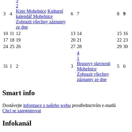
5
2
Kino Mohelnice
Kulturní
3
4
6
7
8
9
kalendář Mohelnice
Zobrazit všechny záznamy
ze dne
10
11
12
13
14
15
16
17
18
19
20
21
22
23
24
25
26
27
28
29
30
4
1
Brusovy slavnosti
31
1
2
3
5
6
Mohelnice
Zobrazit všechny
záznamy ze dne
Smart info
Dostávejte
informace z našeho webu
prostřednictvím e-mailů
Chci se zaregistrovat
Infokanál