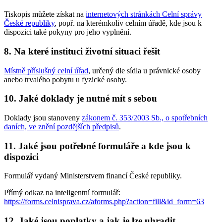
Tiskopis můžete získat na
internetových stránkách Celní správy
České republiky
, popř. na kterémkoliv celním úřadě, kde jsou k
dispozici také pokyny pro jeho vyplnění.
8. Na které instituci životní situaci řešit
Místně příslušný celní úřad
, určený dle sídla u právnické osoby
anebo trvalého pobytu u fyzické osoby.
10. Jaké doklady je nutné mít s sebou
Doklady jsou stanoveny
zákonem č. 353/2003 Sb., o spotřebních
daních, ve znění pozdějších předpisů
.
11. Jaké jsou potřebné formuláře a kde jsou k
dispozici
Formulář vydaný Ministerstvem financí České republiky.
Přímý odkaz na inteligentní formulář:
https://forms.celnisprava.cz/aforms.php?action=fill&id_form=63
12. Jaké jsou poplatky a jak je lze uhradit