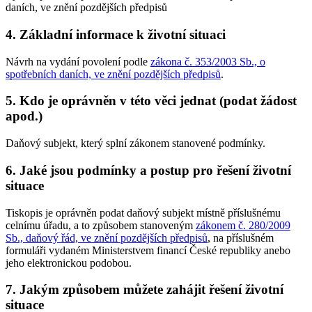
daních, ve znění pozdějších předpisů
4. Základní informace k životní situaci
Návrh na vydání povolení podle
zákona č. 353/2003 Sb., o
spotřebních daních, ve znění pozdějších předpisů
.
5. Kdo je oprávněn v této věci jednat (podat žádost
apod.)
Daňový subjekt, který splní zákonem stanovené podmínky.
6. Jaké jsou podmínky a postup pro řešení životní
situace
Tiskopis je oprávněn podat daňový subjekt místně příslušnému
celnímu úřadu, a to způsobem stanoveným
zákonem č. 280/2009
Sb., daňový řád, ve znění pozdějších předpisů
, na příslušném
formuláři vydaném Ministerstvem financí České republiky anebo
jeho elektronickou podobou.
7. Jakým způsobem můžete zahájit řešení životní
situace