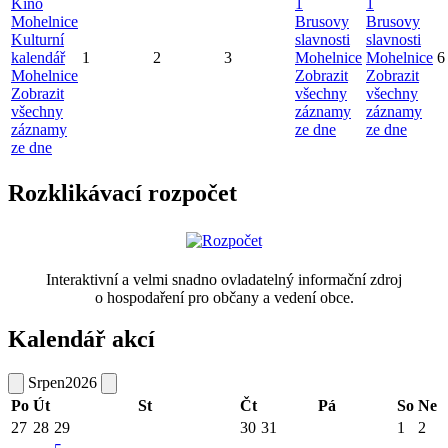
Kino
1
1
Mohelnice
Brusovy
Brusovy
Kulturní
slavnosti
slavnosti
kalendář
1
2
3
Mohelnice
Mohelnice
6
Mohelnice
Zobrazit
Zobrazit
Zobrazit
všechny
všechny
všechny
záznamy
záznamy
záznamy
ze dne
ze dne
ze dne
Rozklikávací rozpočet
Interaktivní a velmi snadno ovladatelný informační zdroj
o hospodaření pro občany a vedení obce.
Kalendář akcí
Srpen
2026
Po
Út
St
Čt
Pá
So
Ne
27
28
29
30
31
1
2