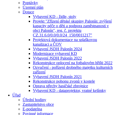
Poptávky
Územní plán
Dotace
Vybavení KD - židle, stoly
Projekt "Zřízení dětské skupiny Palonín: zvýšení
kapacity péče o děti a podpora zaměstnanosti v
obci Palonín", reg. č. projektu
CZ.31.6.0/0.0/0.0/24_150/0011217"
Projektová dokumentace na splaškovou
kanalizaci a ČOV
Vybavení JSDH Palonín 2024
Modernizace vybavení KD
Vybavení JSDH Palonín 2022
Rekonstrukce oplocení na fotbalovém hřišti 2022
Ozvučení - pořízení drobného majetku kulturních
zařízení
Vybavení JSDH Palonín 2021
Rekonstrukce pohonu zvonů v kostele
Oprava střechy hasičské zbrojnice
Vybavení KD - dataprojektor, vratné kelímky
Úřad
Úřední hodiny
Zastupitelstvo obce
E-podatelna
Povinné informace