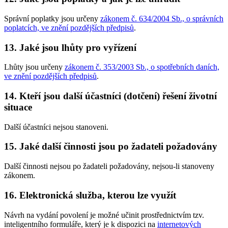
Správní poplatky jsou určeny
zákonem č. 634/2004 Sb., o správních
poplatcích, ve znění pozdějších předpisů
.
13. Jaké jsou lhůty pro vyřízení
Lhůty jsou určeny
zákonem č. 353/2003 Sb., o spotřebních daních,
ve znění pozdějších předpisů
.
14. Kteří jsou další účastníci (dotčení) řešení životní
situace
Další účastníci nejsou stanoveni.
15. Jaké další činnosti jsou po žadateli požadovány
Další činnosti nejsou po žadateli požadovány, nejsou-li stanoveny
zákonem.
16. Elektronická služba, kterou lze využít
Návrh na vydání povolení je možné učinit prostřednictvím tzv.
inteligentního formuláře, který je k dispozici na
internetových