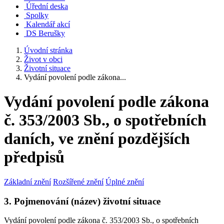
Úřední deska
Spolky
Kalendář akcí
DS Berušky
Úvodní stránka
Život v obci
Životní situace
Vydání povolení podle zákona...
Vydání povolení podle zákona
č. 353/2003 Sb., o spotřebních
daních, ve znění pozdějších
předpisů
Základní znění
Rozšířené znění
Úplné znění
3. Pojmenování (název) životní situace
Vydání povolení podle zákona č. 353/2003 Sb., o spotřebních