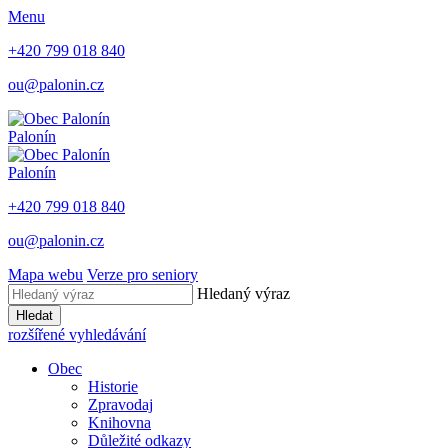
Menu
+420 799 018 840
ou@palonin.cz
Palonín
Palonín
+420 799 018 840
ou@palonin.cz
Mapa webu
Verze pro seniory
Hledaný výraz
Hledat
rozšířené vyhledávání
Obec
Historie
Zpravodaj
Knihovna
Důležité odkazy