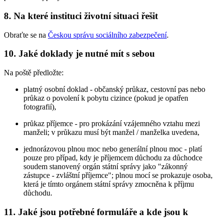
8. Na které instituci životní situaci řešit
Obraťte se na
Českou správu sociálního zabezpečení
.
10. Jaké doklady je nutné mít s sebou
Na poště předložte:
platný osobní doklad - občanský průkaz, cestovní pas nebo
průkaz o povolení k pobytu cizince (pokud je opatřen
fotografií),
průkaz příjemce - pro prokázání vzájemného vztahu mezi
manželi; v průkazu musí být manžel / manželka uvedena,
jednorázovou plnou moc nebo generální plnou moc - platí
pouze pro případ, kdy je příjemcem důchodu za důchodce
soudem stanovený orgán státní správy jako "zákonný
zástupce - zvláštní příjemce"; plnou mocí se prokazuje osoba,
která je tímto orgánem státní správy zmocněna k příjmu
důchodu.
11. Jaké jsou potřebné formuláře a kde jsou k