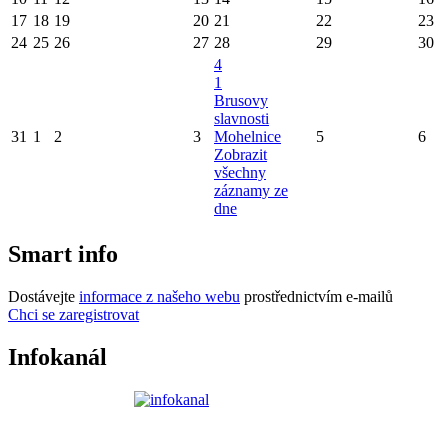
17
18
19
20
21
22
23
24
25
26
27
28
29
30
4
1
Brusovy
slavnosti
31
1
2
3
Mohelnice
5
6
Zobrazit
všechny
záznamy ze
dne
Smart info
Dostávejte
informace z našeho webu
prostřednictvím e-mailů
Chci se zaregistrovat
Infokanál