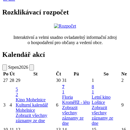
Rozklikávací rozpočet
Interaktivní a velmi snadno ovladatelný informační zdroj
o hospodaření pro občany a vedení obce.
Kalendář akcí
Srpen
2026
Po
Út
St
Čt
Pá
So
Ne
27
28
29
30
31
1
2
7
8
5
1
1
2
Floria
Letní kino
Kino Mohelnice
Kroměříž - léto
Loštice
3
4
Kulturní kalendář
6
9
Zobrazit
Zobrazit
Mohelnice
všechny
všechny
Zobrazit všechny
záznamy ze
záznamy ze
záznamy ze dne
dne
dne
10
11
12
13
14
15
16