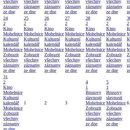
všechny
všechny
všechny
všechny
všechny
všechny
v
záznamy
záznamy
záznamy
záznamy
záznamy
záznamy
z
ze dne
ze dne
ze dne
ze dne
ze dne
ze dne
z
24
25
26
27
28
29
3
2
2
2
2
2
2
2
Kino
Kino
Kino
Kino
Kino
Kino
K
Mohelnice
Mohelnice
Mohelnice
Mohelnice
Mohelnice
Mohelnice
M
Kulturní
Kulturní
Kulturní
Kulturní
Kulturní
Kulturní
K
kalendář
kalendář
kalendář
kalendář
kalendář
kalendář
k
Mohelnice
Mohelnice
Mohelnice
Mohelnice
Mohelnice
Mohelnice
M
Zobrazit
Zobrazit
Zobrazit
Zobrazit
Zobrazit
Zobrazit
Z
všechny
všechny
všechny
všechny
všechny
všechny
v
záznamy
záznamy
záznamy
záznamy
záznamy
záznamy
z
ze dne
ze dne
ze dne
ze dne
ze dne
ze dne
z
31
2
4
5
Kino
1
1
Mohelnice
Brusovy
Brusovy
Kulturní
slavnosti
slavnosti
kalendář
1
2
3
Mohelnice
Mohelnice
6
Mohelnice
Zobrazit
Zobrazit
Zobrazit
všechny
všechny
všechny
záznamy
záznamy
záznamy
ze dne
ze dne
ze dne