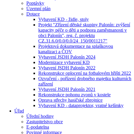
Poptávky
Územní plán
Dotace
Vybavení KD - židle, stoly
Projekt "Zřízení dětské skupiny Palonín: zvýšení
kapacity péče o děti a podpora zaměstnanosti v
obci Palonín", reg. č. projektu
CZ.31.6.0/0.0/0.0/24_150/0011217"
Projektová dokumentace na splaškovou
kanalizaci a ČOV
Vybavení JSDH Palonín 2024
Modernizace vybavení KD
Vybavení JSDH Palonín 2022
Rekonstrukce oplocení na fotbalovém hřišti 2022
Ozvučení - pořízení drobného majetku kulturních
zařízení
Vybavení JSDH Palonín 2021
Rekonstrukce pohonu zvonů v kostele
Oprava střechy hasičské zbrojnice
Vybavení KD - dataprojektor, vratné kelímky
Úřad
Úřední hodiny
Zastupitelstvo obce
E-podatelna
Povinné informace