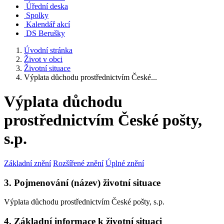
Úřední deska
Spolky
Kalendář akcí
DS Berušky
Úvodní stránka
Život v obci
Životní situace
Výplata důchodu prostřednictvím České...
Výplata důchodu
prostřednictvím České pošty,
s.p.
Základní znění
Rozšířené znění
Úplné znění
3. Pojmenování (název) životní situace
Výplata důchodu prostřednictvím České pošty, s.p.
4. Základní informace k životní situaci