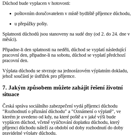
Důchod bude vyplacen v hotovosti:
poštovním doručovatelem v místě bydliště příjemce důchodu,
u přepážky pošty.
Splatnosti důchodů jsou stanoveny na sudé dny (od 2. do 24. dne v
měsíci).
Připadne-li den splatnosti na neděli, důchod se vyplatí následující
pracovní den, připadne-li na sobotu, důchod se vyplatí předchozí
pracovní den.
Výplata důchodu se stvrzuje na jednorázovém výplatním dokladu,
jehož součástí je ústřižek pro příjemce.
7. Jakým způsobem můžete zahájit řešení životní
situace
Česká správa sociálního zabezpečení vydá příjemci důchodu
"Rozhodnutí o přiznání důchodu" a "Oznámení o výplatě", ve
kterém je uvedeno od kdy, na které poště a v jaké výši bude
vyplácen důchod, včetně vyúčtování doplatku důchodu, který
příjemci důchodu náleží za období od doby rozhodnutí do doby
pravidelné výplaty důchodu.