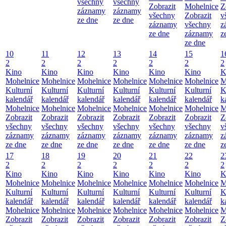
všechny
všechny
Zobrazit
Mohelnice
Z
záznamy
záznamy
všechny
Zobrazit
v
ze dne
ze dne
záznamy
všechny
z
ze dne
záznamy
z
ze dne
10
11
12
13
14
15
1
2
2
2
2
2
2
2
Kino
Kino
Kino
Kino
Kino
Kino
K
Mohelnice
Mohelnice
Mohelnice
Mohelnice
Mohelnice
Mohelnice
M
Kulturní
Kulturní
Kulturní
Kulturní
Kulturní
Kulturní
K
kalendář
kalendář
kalendář
kalendář
kalendář
kalendář
k
Mohelnice
Mohelnice
Mohelnice
Mohelnice
Mohelnice
Mohelnice
M
Zobrazit
Zobrazit
Zobrazit
Zobrazit
Zobrazit
Zobrazit
Z
všechny
všechny
všechny
všechny
všechny
všechny
v
záznamy
záznamy
záznamy
záznamy
záznamy
záznamy
z
ze dne
ze dne
ze dne
ze dne
ze dne
ze dne
z
17
18
19
20
21
22
2
2
2
2
2
2
2
2
Kino
Kino
Kino
Kino
Kino
Kino
K
Mohelnice
Mohelnice
Mohelnice
Mohelnice
Mohelnice
Mohelnice
M
Kulturní
Kulturní
Kulturní
Kulturní
Kulturní
Kulturní
K
kalendář
kalendář
kalendář
kalendář
kalendář
kalendář
k
Mohelnice
Mohelnice
Mohelnice
Mohelnice
Mohelnice
Mohelnice
M
Zobrazit
Zobrazit
Zobrazit
Zobrazit
Zobrazit
Zobrazit
Z