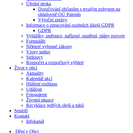
Úřední deska
Doručování občanům s trvalým pobytem na
ohlašovně OÚ Palonín
Výroční zprávy
Informace o zpracování osobních údajů GDPR
GDPR
Vyhlášky, směrnice, nařízení, opatření, plány rozvoje
Formuláře
Některé vybrané zákony
Vzory smluv
Smlouvy
Rozpočet a rozpočtový výhled
Život v obci
Aktuality
Kalendář akcí
Hlášení rozhlasu
Události
Fotogalerie
Životní situace
Recyklace jedlých olejů a tuků
Senioři
Kontakt
Infokanál
Dění v Obci