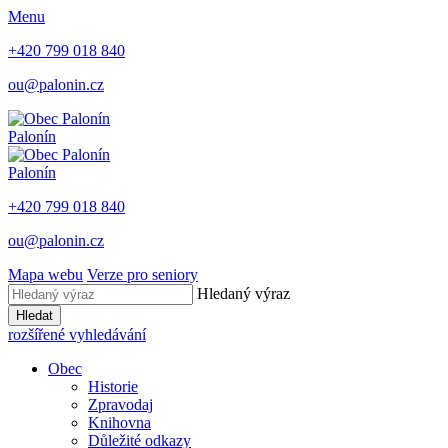
Menu
+420 799 018 840
ou@palonin.cz
Palonín
Palonín
+420 799 018 840
ou@palonin.cz
Mapa webu
Verze pro seniory
Hledaný výraz
Hledat
rozšířené vyhledávání
Obec
Historie
Zpravodaj
Knihovna
Důležité odkazy