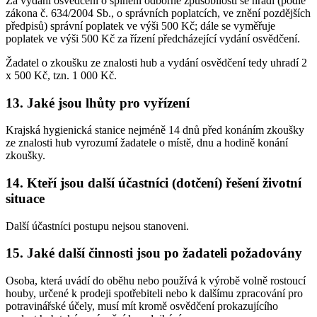
Za vydání osvědčení o splnění odborné způsobilosti se hradí (podle
zákona č. 634/2004 Sb., o správních poplatcích, ve znění pozdějších
předpisů) správní poplatek ve výši 500 Kč; dále se vyměřuje
poplatek ve výši 500 Kč za řízení předcházející vydání osvědčení.
Žadatel o zkoušku ze znalosti hub a vydání osvědčení tedy uhradí 2
x 500 Kč, tzn. 1 000 Kč.
13. Jaké jsou lhůty pro vyřízení
Krajská hygienická stanice nejméně 14 dnů před konáním zkoušky
ze znalosti hub vyrozumí žadatele o místě, dnu a hodině konání
zkoušky.
14. Kteří jsou další účastníci (dotčení) řešení životní
situace
Další účastníci postupu nejsou stanoveni.
15. Jaké další činnosti jsou po žadateli požadovány
Osoba, která uvádí do oběhu nebo používá k výrobě volně rostoucí
houby, určené k prodeji spotřebiteli nebo k dalšímu zpracování pro
potravinářské účely, musí mít kromě osvědčení prokazujícího