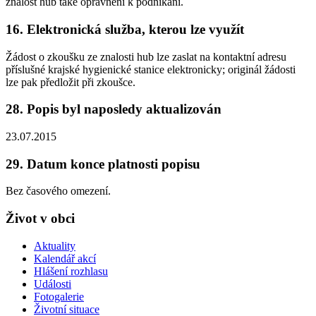
znalost hub také oprávnění k podnikání.
16. Elektronická služba, kterou lze využít
Žádost o zkoušku ze znalosti hub lze zaslat na kontaktní adresu
příslušné krajské hygienické stanice elektronicky; originál žádosti
lze pak předložit při zkoušce.
28. Popis byl naposledy aktualizován
23.07.2015
29. Datum konce platnosti popisu
Bez časového omezení.
Život v obci
Aktuality
Kalendář akcí
Hlášení rozhlasu
Události
Fotogalerie
Životní situace