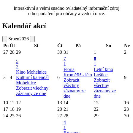
Interaktivní a velmi snadno ovladatelný informační zdroj
o hospodaření pro občany a vedení obce.
Kalendář akcí
Srpen
2026
Po
Út
St
Čt
Pá
So
Ne
27
28
29
30
31
1
2
7
8
5
1
1
2
Floria
Letní kino
Kino Mohelnice
Kroměříž - léto
Loštice
3
4
Kulturní kalendář
6
9
Zobrazit
Zobrazit
Mohelnice
všechny
všechny
Zobrazit všechny
záznamy ze
záznamy ze
záznamy ze dne
dne
dne
10
11
12
13
14
15
16
17
18
19
20
21
22
23
24
25
26
27
28
29
30
4
1
Brusovy