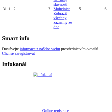
slavnosti
31
1
2
3
Mohelnice
5
6
Zobrazit
všechny
záznamy ze
dne
Smart info
Dostávejte
informace z našeho webu
prostřednictvím e-mailů
Chci se zaregistrovat
Infokanál
Online registrace