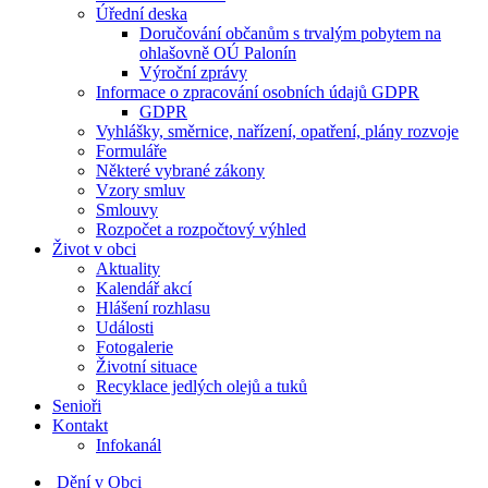
Úřední deska
Doručování občanům s trvalým pobytem na
ohlašovně OÚ Palonín
Výroční zprávy
Informace o zpracování osobních údajů GDPR
GDPR
Vyhlášky, směrnice, nařízení, opatření, plány rozvoje
Formuláře
Některé vybrané zákony
Vzory smluv
Smlouvy
Rozpočet a rozpočtový výhled
Život v obci
Aktuality
Kalendář akcí
Hlášení rozhlasu
Události
Fotogalerie
Životní situace
Recyklace jedlých olejů a tuků
Senioři
Kontakt
Infokanál
Dění v Obci