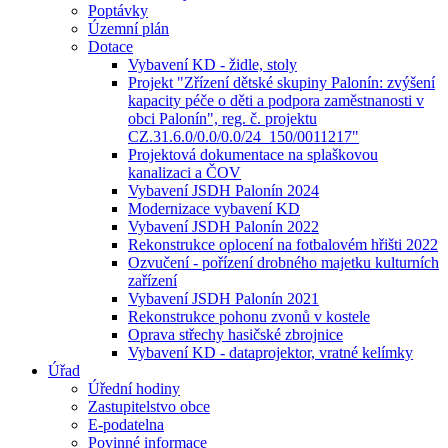
Poptávky
Územní plán
Dotace
Vybavení KD - židle, stoly
Projekt "Zřízení dětské skupiny Palonín: zvýšení
kapacity péče o děti a podpora zaměstnanosti v
obci Palonín", reg. č. projektu
CZ.31.6.0/0.0/0.0/24_150/0011217"
Projektová dokumentace na splaškovou
kanalizaci a ČOV
Vybavení JSDH Palonín 2024
Modernizace vybavení KD
Vybavení JSDH Palonín 2022
Rekonstrukce oplocení na fotbalovém hřišti 2022
Ozvučení - pořízení drobného majetku kulturních
zařízení
Vybavení JSDH Palonín 2021
Rekonstrukce pohonu zvonů v kostele
Oprava střechy hasičské zbrojnice
Vybavení KD - dataprojektor, vratné kelímky
Úřad
Úřední hodiny
Zastupitelstvo obce
E-podatelna
Povinné informace