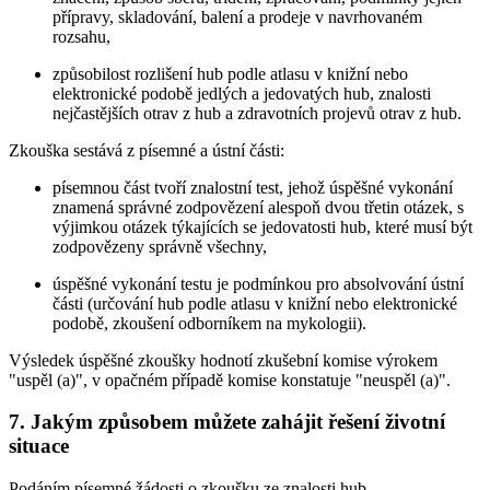
přípravy, skladování, balení a prodeje v navrhovaném
rozsahu,
způsobilost rozlišení hub podle atlasu v knižní nebo
elektronické podobě jedlých a jedovatých hub, znalosti
nejčastějších otrav z hub a zdravotních projevů otrav z hub.
Zkouška sestává z písemné a ústní části:
písemnou část tvoří znalostní test, jehož úspěšné vykonání
znamená správné zodpovězení alespoň dvou třetin otázek, s
výjimkou otázek týkajících se jedovatosti hub, které musí být
zodpovězeny správně všechny,
úspěšné vykonání testu je podmínkou pro absolvování ústní
části (určování hub podle atlasu v knižní nebo elektronické
podobě, zkoušení odborníkem na mykologii).
Výsledek úspěšné zkoušky hodnotí zkušební komise výrokem
"uspěl (a)", v opačném případě komise konstatuje "neuspěl (a)".
7. Jakým způsobem můžete zahájit řešení životní
situace
Podáním písemné žádosti o zkoušku ze znalosti hub.