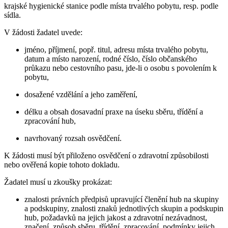
krajské hygienické stanice podle místa trvalého pobytu, resp. podle
sídla.
V žádosti žadatel uvede:
jméno, příjmení, popř. titul, adresu místa trvalého pobytu,
datum a místo narození, rodné číslo, číslo občanského
průkazu nebo cestovního pasu, jde-li o osobu s povolením k
pobytu,
dosažené vzdělání a jeho zaměření,
délku a obsah dosavadní praxe na úseku sběru, třídění a
zpracování hub,
navrhovaný rozsah osvědčení.
K žádosti musí být přiloženo osvědčení o zdravotní způsobilosti
nebo ověřená kopie tohoto dokladu.
Žadatel musí u zkoušky prokázat:
znalosti právních předpisů upravující členění hub na skupiny
a podskupiny, znalosti znaků jednotlivých skupin a podskupin
hub, požadavků na jejich jakost a zdravotní nezávadnost,
značení, způsob sběru, třídění, zpracování, podmínky jejich