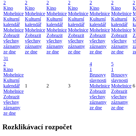
2
2
2
2
2
2
2
Kino
Kino
Kino
Kino
Kino
Kino
K
Mohelnice
Mohelnice
Mohelnice
Mohelnice
Mohelnice
Mohelnice
M
Kulturní
Kulturní
Kulturní
Kulturní
Kulturní
Kulturní
K
kalendář
kalendář
kalendář
kalendář
kalendář
kalendář
k
Mohelnice
Mohelnice
Mohelnice
Mohelnice
Mohelnice
Mohelnice
M
Zobrazit
Zobrazit
Zobrazit
Zobrazit
Zobrazit
Zobrazit
Z
všechny
všechny
všechny
všechny
všechny
všechny
v
záznamy
záznamy
záznamy
záznamy
záznamy
záznamy
z
ze dne
ze dne
ze dne
ze dne
ze dne
ze dne
z
31
2
4
5
Kino
1
1
Mohelnice
Brusovy
Brusovy
Kulturní
slavnosti
slavnosti
kalendář
1
2
3
Mohelnice
Mohelnice
6
Mohelnice
Zobrazit
Zobrazit
Zobrazit
všechny
všechny
všechny
záznamy
záznamy
záznamy
ze dne
ze dne
ze dne
Rozklikávací rozpočet