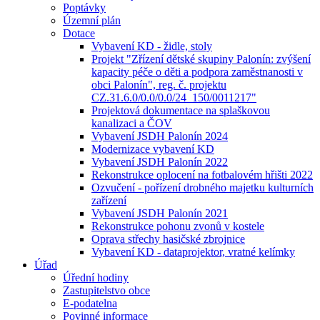
Poptávky
Územní plán
Dotace
Vybavení KD - židle, stoly
Projekt "Zřízení dětské skupiny Palonín: zvýšení
kapacity péče o děti a podpora zaměstnanosti v
obci Palonín", reg. č. projektu
CZ.31.6.0/0.0/0.0/24_150/0011217"
Projektová dokumentace na splaškovou
kanalizaci a ČOV
Vybavení JSDH Palonín 2024
Modernizace vybavení KD
Vybavení JSDH Palonín 2022
Rekonstrukce oplocení na fotbalovém hřišti 2022
Ozvučení - pořízení drobného majetku kulturních
zařízení
Vybavení JSDH Palonín 2021
Rekonstrukce pohonu zvonů v kostele
Oprava střechy hasičské zbrojnice
Vybavení KD - dataprojektor, vratné kelímky
Úřad
Úřední hodiny
Zastupitelstvo obce
E-podatelna
Povinné informace