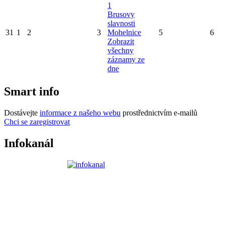
1
Brusovy
slavnosti
31
1
2
3
Mohelnice
5
6
Zobrazit
všechny
záznamy ze
dne
Smart info
Dostávejte
informace z našeho webu
prostřednictvím e-mailů
Chci se zaregistrovat
Infokanál