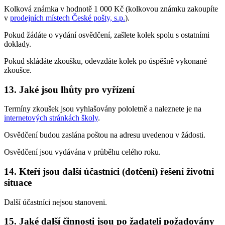
Kolková známka v hodnotě 1 000 Kč (kolkovou známku zakoupíte
v
prodejních místech České pošty, s.p.
).
Pokud žádáte o vydání osvědčení, zašlete kolek spolu s ostatními
doklady.
Pokud skládáte zkoušku, odevzdáte kolek po úspěšně vykonané
zkoušce.
13. Jaké jsou lhůty pro vyřízení
Termíny zkoušek jsou vyhlašovány pololetně a naleznete je na
internetových stránkách školy
.
Osvědčení budou zaslána poštou na adresu uvedenou v žádosti.
Osvědčení jsou vydávána v průběhu celého roku.
14. Kteří jsou další účastníci (dotčení) řešení životní
situace
Další účastníci nejsou stanoveni.
15. Jaké další činnosti jsou po žadateli požadovány