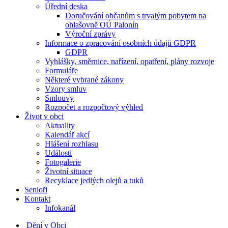
Úřední deska
Doručování občanům s trvalým pobytem na
ohlašovně OÚ Palonín
Výroční zprávy
Informace o zpracování osobních údajů GDPR
GDPR
Vyhlášky, směrnice, nařízení, opatření, plány rozvoje
Formuláře
Některé vybrané zákony
Vzory smluv
Smlouvy
Rozpočet a rozpočtový výhled
Život v obci
Aktuality
Kalendář akcí
Hlášení rozhlasu
Události
Fotogalerie
Životní situace
Recyklace jedlých olejů a tuků
Senioři
Kontakt
Infokanál
Dění v Obci