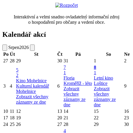
Interaktivní a velmi snadno ovladatelný informační zdroj
o hospodaření pro občany a vedení obce.
Kalendář akcí
Srpen
2026
Po
Út
St
Čt
Pá
So
Ne
27
28
29
30
31
1
2
7
8
5
1
1
2
Floria
Letní kino
Kino Mohelnice
Kroměříž - léto
Loštice
3
4
Kulturní kalendář
6
9
Zobrazit
Zobrazit
Mohelnice
všechny
všechny
Zobrazit všechny
záznamy ze
záznamy ze
záznamy ze dne
dne
dne
10
11
12
13
14
15
16
17
18
19
20
21
22
23
24
25
26
27
28
29
30
4