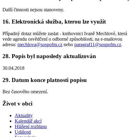
Další činnosti nejsou stanoveny.
16. Elektronická služba, kterou lze využít
Případný dotaz můžete zaslat - knihovnici Ivaně Mechlové, která
vede agendu osvědčení o odborné způsobilosti, na e-mailovou
adresu:
mechlova@sospofm.cz
nebo
paragraf11@sospofm.cz
.
28. Popis byl naposledy aktualizován
30.04.2018
29. Datum konce platnosti popisu
Bez časového omezení.
Život v obci
Aktuality
Kalendář akcí
Hlášení rozhlasu
Události