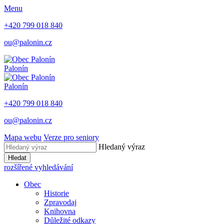
Menu
+420 799 018 840
ou@palonin.cz
Palonín
Palonín
+420 799 018 840
ou@palonin.cz
Mapa webu
Verze pro seniory
Hledaný výraz
Hledat
rozšířené vyhledávání
Obec
Historie
Zpravodaj
Knihovna
Důležité odkazy