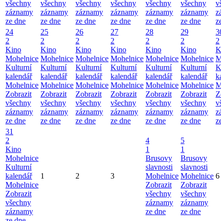
všechny
všechny
všechny
všechny
všechny
všechny
v
záznamy
záznamy
záznamy
záznamy
záznamy
záznamy
z
ze dne
ze dne
ze dne
ze dne
ze dne
ze dne
z
24
25
26
27
28
29
3
2
2
2
2
2
2
2
Kino
Kino
Kino
Kino
Kino
Kino
K
Mohelnice
Mohelnice
Mohelnice
Mohelnice
Mohelnice
Mohelnice
M
Kulturní
Kulturní
Kulturní
Kulturní
Kulturní
Kulturní
K
kalendář
kalendář
kalendář
kalendář
kalendář
kalendář
k
Mohelnice
Mohelnice
Mohelnice
Mohelnice
Mohelnice
Mohelnice
M
Zobrazit
Zobrazit
Zobrazit
Zobrazit
Zobrazit
Zobrazit
Z
všechny
všechny
všechny
všechny
všechny
všechny
v
záznamy
záznamy
záznamy
záznamy
záznamy
záznamy
z
ze dne
ze dne
ze dne
ze dne
ze dne
ze dne
z
31
2
4
5
Kino
1
1
Mohelnice
Brusovy
Brusovy
Kulturní
slavnosti
slavnosti
kalendář
1
2
3
Mohelnice
Mohelnice
6
Mohelnice
Zobrazit
Zobrazit
Zobrazit
všechny
všechny
všechny
záznamy
záznamy
záznamy
ze dne
ze dne
ze dne