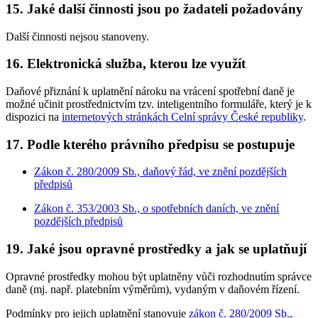
15. Jaké další činnosti jsou po žadateli požadovány
Další činnosti nejsou stanoveny.
16. Elektronická služba, kterou lze využít
Daňové přiznání k uplatnění nároku na vrácení spotřební daně je
možné učinit prostřednictvím tzv. inteligentního formuláře, který je k
dispozici na
internetových stránkách Celní správy České republiky
.
17. Podle kterého právního předpisu se postupuje
Zákon č. 280/2009 Sb., daňový řád, ve znění pozdějších
předpisů
Zákon č. 353/2003 Sb., o spotřebních daních, ve znění
pozdějších předpisů
19. Jaké jsou opravné prostředky a jak se uplatňují
Opravné prostředky mohou být uplatněny vůči rozhodnutím správce
daně (mj. např. platebním výměrům), vydaným v daňovém řízení.
Podmínky pro jejich uplatnění stanovuje
zákon č. 280/2009 Sb.,