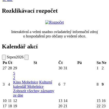
Rozklikávací rozpočet
Interaktivní a velmi snadno ovladatelný informační zdroj
o hospodaření pro občany a vedení obce.
Kalendář akcí
Srpen
2026
Po
Út
St
Čt
Pá
So
Ne
27
28
29
30
31
1
2
5
2
Kino Mohelnice
Kulturní
3
4
6
7
8
9
kalendář Mohelnice
Zobrazit všechny záznamy
ze dne
10
11
12
13
14
15
16
17
18
19
20
21
22
23