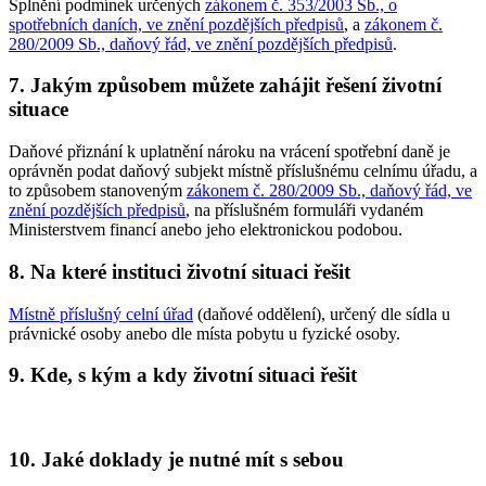
Splnění podmínek určených
zákonem č. 353/2003 Sb., o
spotřebních daních, ve znění pozdějších předpisů
, a
zákonem č.
280/2009 Sb., daňový řád, ve znění pozdějších předpisů
.
7. Jakým způsobem můžete zahájit řešení životní
situace
Daňové přiznání k uplatnění nároku na vrácení spotřební daně je
oprávněn podat daňový subjekt místně příslušnému celnímu úřadu, a
to způsobem stanoveným
zákonem č. 280/2009 Sb., daňový řád, ve
znění pozdějších předpisů
, na příslušném formuláři vydaném
Ministerstvem financí anebo jeho elektronickou podobou.
8. Na které instituci životní situaci řešit
Místně příslušný celní úřad
(daňové oddělení), určený dle sídla u
právnické osoby anebo dle místa pobytu u fyzické osoby.
9. Kde, s kým a kdy životní situaci řešit
10. Jaké doklady je nutné mít s sebou