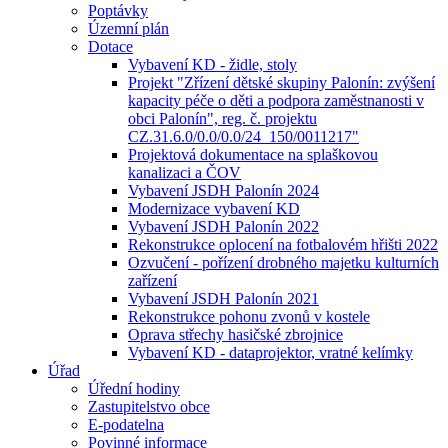
Poptávky
Územní plán
Dotace
Vybavení KD - židle, stoly
Projekt "Zřízení dětské skupiny Palonín: zvýšení
kapacity péče o děti a podpora zaměstnanosti v
obci Palonín", reg. č. projektu
CZ.31.6.0/0.0/0.0/24_150/0011217"
Projektová dokumentace na splaškovou
kanalizaci a ČOV
Vybavení JSDH Palonín 2024
Modernizace vybavení KD
Vybavení JSDH Palonín 2022
Rekonstrukce oplocení na fotbalovém hřišti 2022
Ozvučení - pořízení drobného majetku kulturních
zařízení
Vybavení JSDH Palonín 2021
Rekonstrukce pohonu zvonů v kostele
Oprava střechy hasičské zbrojnice
Vybavení KD - dataprojektor, vratné kelímky
Úřad
Úřední hodiny
Zastupitelstvo obce
E-podatelna
Povinné informace