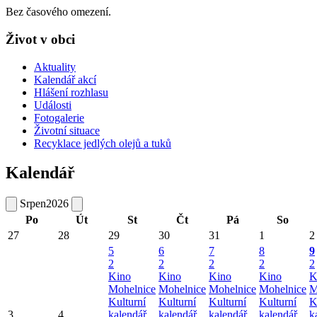
Bez časového omezení.
Život v obci
Aktuality
Kalendář akcí
Hlášení rozhlasu
Události
Fotogalerie
Životní situace
Recyklace jedlých olejů a tuků
Kalendář
Srpen
2026
Po
Út
St
Čt
Pá
So
27
28
29
30
31
1
2
5
6
7
8
9
2
2
2
2
2
Kino
Kino
Kino
Kino
K
Mohelnice
Mohelnice
Mohelnice
Mohelnice
M
Kulturní
Kulturní
Kulturní
Kulturní
K
3
4
kalendář
kalendář
kalendář
kalendář
k