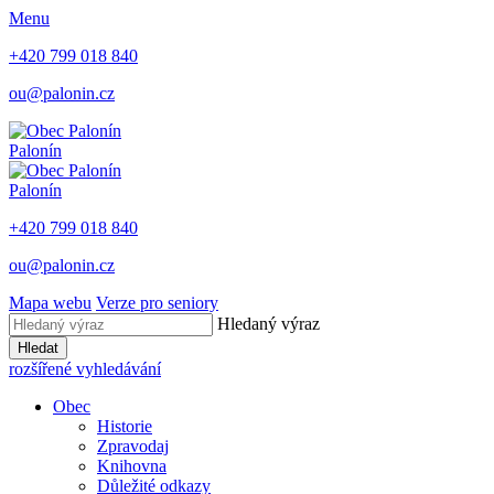
Menu
+420 799 018 840
ou@palonin.cz
Palonín
Palonín
+420 799 018 840
ou@palonin.cz
Mapa webu
Verze pro seniory
Hledaný výraz
Hledat
rozšířené vyhledávání
Obec
Historie
Zpravodaj
Knihovna
Důležité odkazy