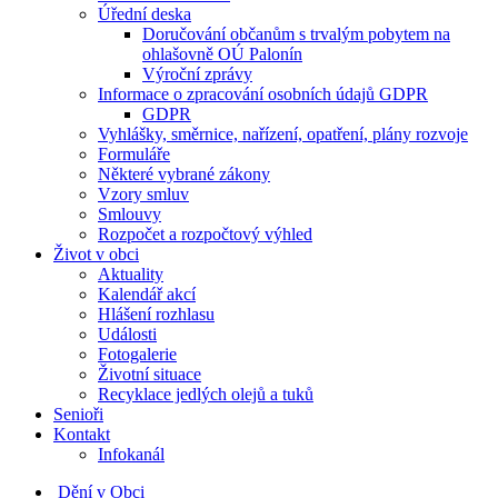
Úřední deska
Doručování občanům s trvalým pobytem na
ohlašovně OÚ Palonín
Výroční zprávy
Informace o zpracování osobních údajů GDPR
GDPR
Vyhlášky, směrnice, nařízení, opatření, plány rozvoje
Formuláře
Některé vybrané zákony
Vzory smluv
Smlouvy
Rozpočet a rozpočtový výhled
Život v obci
Aktuality
Kalendář akcí
Hlášení rozhlasu
Události
Fotogalerie
Životní situace
Recyklace jedlých olejů a tuků
Senioři
Kontakt
Infokanál
Dění v Obci