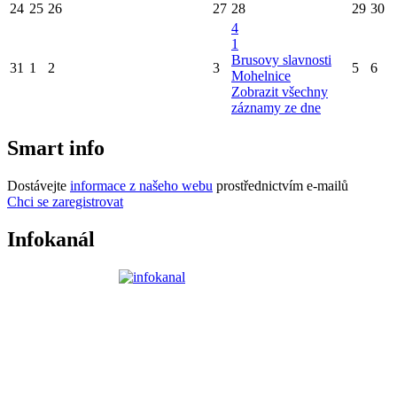
24
25
26
27
28
29
30
4
1
Brusovy slavnosti
31
1
2
3
5
6
Mohelnice
Zobrazit všechny
záznamy ze dne
Smart info
Dostávejte
informace z našeho webu
prostřednictvím e-mailů
Chci se zaregistrovat
Infokanál