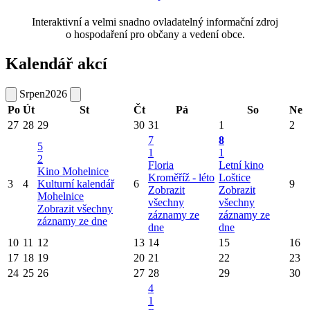
Interaktivní a velmi snadno ovladatelný informační zdroj
o hospodaření pro občany a vedení obce.
Kalendář akcí
Srpen
2026
Po
Út
St
Čt
Pá
So
Ne
27
28
29
30
31
1
2
7
8
5
1
1
2
Floria
Letní kino
Kino Mohelnice
Kroměříž - léto
Loštice
3
4
Kulturní kalendář
6
9
Zobrazit
Zobrazit
Mohelnice
všechny
všechny
Zobrazit všechny
záznamy ze
záznamy ze
záznamy ze dne
dne
dne
10
11
12
13
14
15
16
17
18
19
20
21
22
23
24
25
26
27
28
29
30
4
1