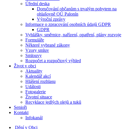
Úřední deska
Doručování občanům s trvalým pobytem na
ohlašovně OÚ Palonín
Výroční zprávy
Informace o zpracování osobních údajů GDPR
GDPR
Vyhlášky, směrnice, nařízení, opatření, plány rozvoje
Formuláře
Některé vybrané zákony
Vzory smluv
Smlouvy
Rozpočet a rozpočtový výhled
Život v obci
Aktuality
Kalendář akcí
Hlášení rozhlasu
Události
Fotogalerie
Životní situace
Recyklace jedlých olejů a tuků
Senioři
Kontakt
Infokanál
Dění v Obci