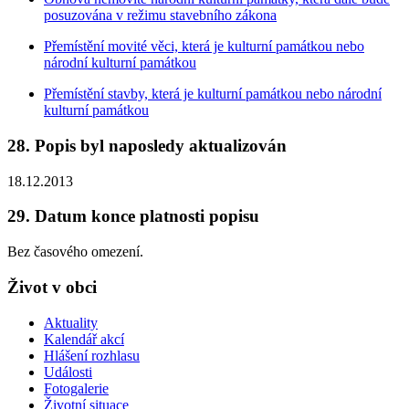
posuzována v režimu stavebního zákona
Přemístění movité věci, která je kulturní památkou nebo
národní kulturní památkou
Přemístění stavby, která je kulturní památkou nebo národní
kulturní památkou
28. Popis byl naposledy aktualizován
18.12.2013
29. Datum konce platnosti popisu
Bez časového omezení.
Život v obci
Aktuality
Kalendář akcí
Hlášení rozhlasu
Události
Fotogalerie
Životní situace