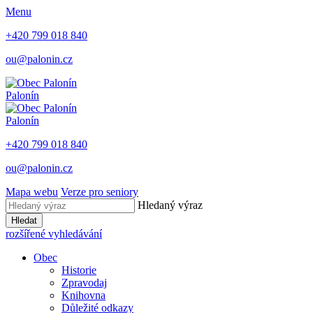
Menu
+420 799 018 840
ou@palonin.cz
Palonín
Palonín
+420 799 018 840
ou@palonin.cz
Mapa webu
Verze pro seniory
Hledaný výraz
Hledat
rozšířené vyhledávání
Obec
Historie
Zpravodaj
Knihovna
Důležité odkazy