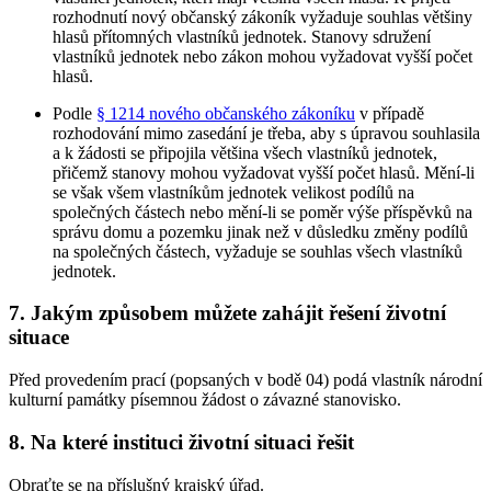
rozhodnutí nový občanský zákoník vyžaduje souhlas většiny
hlasů přítomných vlastníků jednotek. Stanovy sdružení
vlastníků jednotek nebo zákon mohou vyžadovat vyšší počet
hlasů.
Podle
§ 1214 nového občanského zákoníku
v případě
rozhodování mimo zasedání je třeba, aby s úpravou souhlasila
a k žádosti se připojila většina všech vlastníků jednotek,
přičemž stanovy mohou vyžadovat vyšší počet hlasů. Mění-li
se však všem vlastníkům jednotek velikost podílů na
společných částech nebo mění-li se poměr výše příspěvků na
správu domu a pozemku jinak než v důsledku změny podílů
na společných částech, vyžaduje se souhlas všech vlastníků
jednotek.
7. Jakým způsobem můžete zahájit řešení životní
situace
Před provedením prací (popsaných v bodě 04) podá vlastník národní
kulturní památky písemnou žádost o závazné stanovisko.
8. Na které instituci životní situaci řešit
Obraťte se na příslušný krajský úřad.