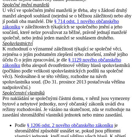
Společné jmění manželů
U věcí ve společném jmění manželů je třeba, aby s žádostí druhý
manžel alespoň souhlasil (nejedná se o běžnou záležitost) nebo aby
jí podali oba manželé. Dle
§ 714 odst. 1 nového občanského
zákoníku
v záležitostech týkajících se společného jmění a jeho
součástí, které nelze považovat za běžné, právně jednají manželé
společně, nebo jedná jeden manžel se souhlasem druhého.
Spoluvlastnictví
K rozhodnutí o významné záležitosti týkající se společné věci,
zejména o jejím podstatném zlepšení nebo zhoršení, změně jejího
účelu či o jejím zpracování, je dle
§ 1129 nového občanského
zákoníku
třeba alespoň dvoutřetinové většiny hlasů spoluvlastníků
(počítáno podle velikosti spoluvlastnických podílů na společné
věci). Nedosáhne-li se této většiny, rozhodne na návrh
spoluvlastníka soud. (Do 31. prosince 2013 postačovala většina
nadpoloviční.)
Společenství vlastníků
Pro nakládání se společnými částmi domu, v němž jsou vymezeny
bytové a nebytové jednotky, nový občanský zákoník uvádí dva
režimy rozhodování. Je vázáno na skutečnost, zda se rozhoduje na
zasedání shromáždění vlastníků jednotek nebo mimo zasedání.
Podle
§ 1206 odst. 2 nového občanského zákoníku
je
shromáždění způsobilé usnášet se, pokud jsou přítomni
vlastníci jednotek, kteří mají většinu všech hlasů. K přijetí