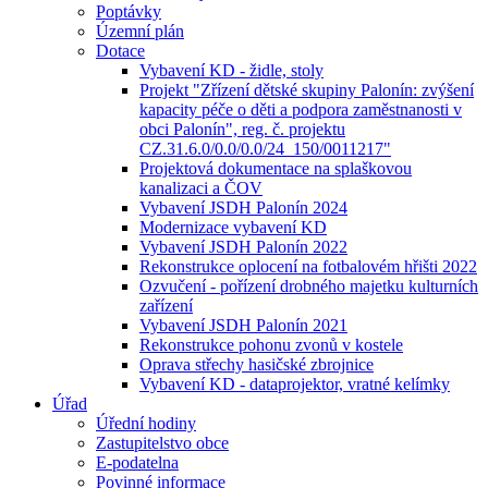
Poptávky
Územní plán
Dotace
Vybavení KD - židle, stoly
Projekt "Zřízení dětské skupiny Palonín: zvýšení
kapacity péče o děti a podpora zaměstnanosti v
obci Palonín", reg. č. projektu
CZ.31.6.0/0.0/0.0/24_150/0011217"
Projektová dokumentace na splaškovou
kanalizaci a ČOV
Vybavení JSDH Palonín 2024
Modernizace vybavení KD
Vybavení JSDH Palonín 2022
Rekonstrukce oplocení na fotbalovém hřišti 2022
Ozvučení - pořízení drobného majetku kulturních
zařízení
Vybavení JSDH Palonín 2021
Rekonstrukce pohonu zvonů v kostele
Oprava střechy hasičské zbrojnice
Vybavení KD - dataprojektor, vratné kelímky
Úřad
Úřední hodiny
Zastupitelstvo obce
E-podatelna
Povinné informace