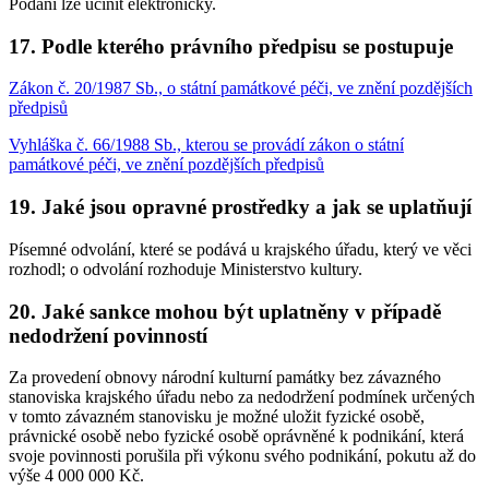
Podání lze učinit elektronicky.
17. Podle kterého právního předpisu se postupuje
Zákon č. 20/1987 Sb., o státní památkové péči, ve znění pozdějších
předpisů
Vyhláška č. 66/1988 Sb., kterou se provádí zákon o státní
památkové péči, ve znění pozdějších předpisů
19. Jaké jsou opravné prostředky a jak se uplatňují
Písemné odvolání, které se podává u krajského úřadu, který ve věci
rozhodl; o odvolání rozhoduje Ministerstvo kultury.
20. Jaké sankce mohou být uplatněny v případě
nedodržení povinností
Za provedení obnovy národní kulturní památky bez závazného
stanoviska krajského úřadu nebo za nedodržení podmínek určených
v tomto závazném stanovisku je možné uložit fyzické osobě,
právnické osobě nebo fyzické osobě oprávněné k podnikání, která
svoje povinnosti porušila při výkonu svého podnikání, pokutu až do
výše 4 000 000 Kč.