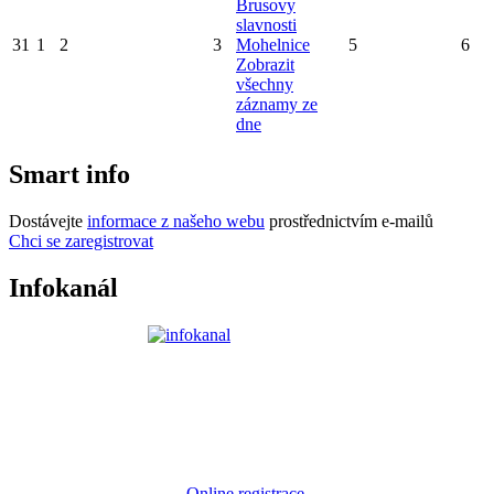
Brusovy
slavnosti
31
1
2
3
Mohelnice
5
6
Zobrazit
všechny
záznamy ze
dne
Smart info
Dostávejte
informace z našeho webu
prostřednictvím e-mailů
Chci se zaregistrovat
Infokanál
Online registrace