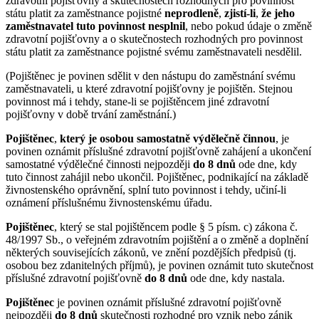
zdravotní pojišťovny a skutečnostech rozhodných pro povinnost
státu platit za zaměstnance pojistné
neprodleně
,
zjistí-li
,
že jeho
zaměstnavatel tuto povinnost nesplnil
, nebo pokud údaje o změně
zdravotní pojišťovny a o skutečnostech rozhodných pro povinnost
státu platit za zaměstnance pojistné svému zaměstnavateli nesdělil.
(Pojištěnec je povinen sdělit v den nástupu do zaměstnání svému
zaměstnavateli, u které zdravotní pojišťovny je pojištěn. Stejnou
povinnost má i tehdy, stane-li se pojištěncem jiné zdravotní
pojišťovny v době trvání zaměstnání.)
Pojištěnec
,
který je osobou samostatně výdělečně činnou
, je
povinen oznámit příslušné zdravotní pojišťovně zahájení a ukončení
samostatné výdělečné činnosti nejpozději
do 8 dnů
ode dne, kdy
tuto činnost zahájil nebo ukončil. Pojištěnec, podnikající na základě
živnostenského oprávnění, splní tuto povinnost i tehdy, učiní-li
oznámení příslušnému živnostenskému úřadu.
Pojištěnec
, který se stal pojištěncem podle § 5 písm. c) zákona č.
48/1997 Sb., o veřejném zdravotním pojištění a o změně a doplnění
některých souvisejících zákonů, ve znění pozdějších předpisů (tj.
osobou bez zdanitelných příjmů), je povinen oznámit tuto skutečnost
příslušné zdravotní pojišťovně
do 8 dnů
ode dne, kdy nastala.
Pojištěnec
je povinen oznámit příslušné zdravotní pojišťovně
nejpozději
do 8 dnů
skutečnosti rozhodné pro vznik nebo zánik