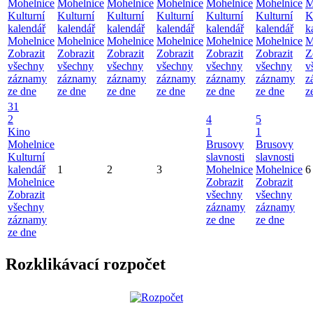
Mohelnice
Mohelnice
Mohelnice
Mohelnice
Mohelnice
Mohelnice
M
Kulturní
Kulturní
Kulturní
Kulturní
Kulturní
Kulturní
K
kalendář
kalendář
kalendář
kalendář
kalendář
kalendář
k
Mohelnice
Mohelnice
Mohelnice
Mohelnice
Mohelnice
Mohelnice
M
Zobrazit
Zobrazit
Zobrazit
Zobrazit
Zobrazit
Zobrazit
Z
všechny
všechny
všechny
všechny
všechny
všechny
v
záznamy
záznamy
záznamy
záznamy
záznamy
záznamy
z
ze dne
ze dne
ze dne
ze dne
ze dne
ze dne
z
31
2
4
5
Kino
1
1
Mohelnice
Brusovy
Brusovy
Kulturní
slavnosti
slavnosti
kalendář
1
2
3
Mohelnice
Mohelnice
6
Mohelnice
Zobrazit
Zobrazit
Zobrazit
všechny
všechny
všechny
záznamy
záznamy
záznamy
ze dne
ze dne
ze dne
Rozklikávací rozpočet