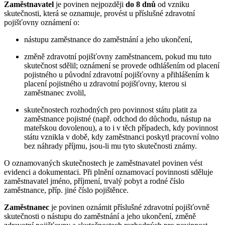
Zaměstnavatel
je povinen nejpozději
do 8 dnů
od vzniku
skutečnosti, která se oznamuje, provést u příslušné zdravotní
pojišťovny oznámení o:
nástupu zaměstnance do zaměstnání a jeho ukončení,
změně zdravotní pojišťovny zaměstnancem, pokud mu tuto
skutečnost sdělil; oznámení se provede odhlášením od placení
pojistného u původní zdravotní pojišťovny a přihlášením k
placení pojistného u zdravotní pojišťovny, kterou si
zaměstnanec zvolil,
skutečnostech rozhodných pro povinnost státu platit za
zaměstnance pojistné (např. odchod do důchodu, nástup na
mateřskou dovolenou), a to i v těch případech, kdy povinnost
státu vznikla v době, kdy zaměstnanci poskytl pracovní volno
bez náhrady příjmu, jsou-li mu tyto skutečnosti známy.
O oznamovaných skutečnostech je zaměstnavatel povinen vést
evidenci a dokumentaci. Při plnění oznamovací povinnosti sděluje
zaměstnavatel jméno, příjmení, trvalý pobyt a rodné číslo
zaměstnance, příp. jiné číslo pojištěnce.
Zaměstnanec
je povinen oznámit příslušné zdravotní pojišťovně
skutečnosti o nástupu do zaměstnání a jeho ukončení, změně