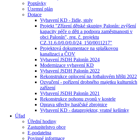
Poptávky
Územní plán
Dotace
Vybavení KD - židle, stoly
Projekt "Zřízení dětské skupiny Palonín: zvýšení
kapacity péče o děti a podpora zaměstnanosti v
obci Palonín", reg. č. projektu
CZ.31.6.0/0.0/0.0/24_150/0011217"
Projektová dokumentace na splaškovou
kanalizaci a ČOV
Vybavení JSDH Palonín 2024
Modernizace vybavení KD
Vybavení JSDH Palonín 2022
Rekonstrukce oplocení na fotbalovém hřišti 2022
Ozvučení - pořízení drobného majetku kulturních
zařízení
Vybavení JSDH Palonín 2021
Rekonstrukce pohonu zvonů v kostele
Oprava střechy hasičské zbrojnice
Vybavení KD - dataprojektor, vratné kelímky
Úřad
Úřední hodiny
Zastupitelstvo obce
E-podatelna
Povinné informace