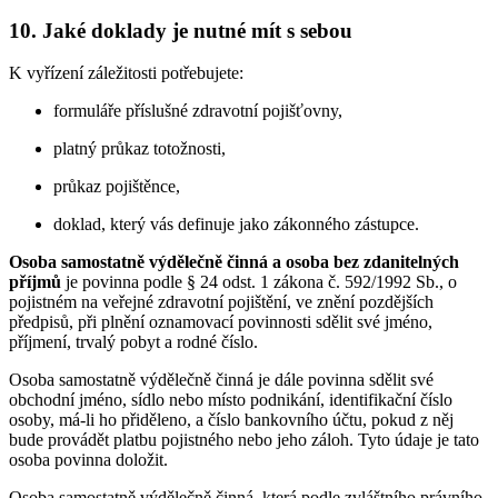
10. Jaké doklady je nutné mít s sebou
K vyřízení záležitosti potřebujete:
formuláře příslušné zdravotní pojišťovny,
platný průkaz totožnosti,
průkaz pojištěnce,
doklad, který vás definuje jako zákonného zástupce.
Osoba samostatně výdělečně činná a osoba bez zdanitelných
příjmů
je povinna podle § 24 odst. 1 zákona č. 592/1992 Sb., o
pojistném na veřejné zdravotní pojištění, ve znění pozdějších
předpisů, při plnění oznamovací povinnosti sdělit své jméno,
příjmení, trvalý pobyt a rodné číslo.
Osoba samostatně výdělečně činná je dále povinna sdělit své
obchodní jméno, sídlo nebo místo podnikání, identifikační číslo
osoby, má-li ho přiděleno, a číslo bankovního účtu, pokud z něj
bude provádět platbu pojistného nebo jeho záloh. Tyto údaje je tato
osoba povinna doložit.
Osoba samostatně výdělečně činná, která podle zvláštního právního