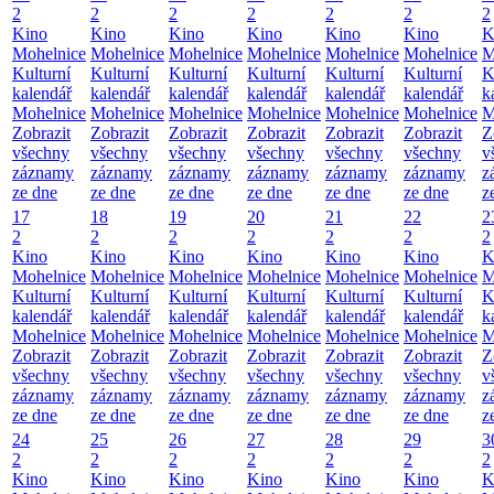
2
2
2
2
2
2
2
Kino
Kino
Kino
Kino
Kino
Kino
K
Mohelnice
Mohelnice
Mohelnice
Mohelnice
Mohelnice
Mohelnice
M
Kulturní
Kulturní
Kulturní
Kulturní
Kulturní
Kulturní
K
kalendář
kalendář
kalendář
kalendář
kalendář
kalendář
k
Mohelnice
Mohelnice
Mohelnice
Mohelnice
Mohelnice
Mohelnice
M
Zobrazit
Zobrazit
Zobrazit
Zobrazit
Zobrazit
Zobrazit
Z
všechny
všechny
všechny
všechny
všechny
všechny
v
záznamy
záznamy
záznamy
záznamy
záznamy
záznamy
z
ze dne
ze dne
ze dne
ze dne
ze dne
ze dne
z
17
18
19
20
21
22
2
2
2
2
2
2
2
2
Kino
Kino
Kino
Kino
Kino
Kino
K
Mohelnice
Mohelnice
Mohelnice
Mohelnice
Mohelnice
Mohelnice
M
Kulturní
Kulturní
Kulturní
Kulturní
Kulturní
Kulturní
K
kalendář
kalendář
kalendář
kalendář
kalendář
kalendář
k
Mohelnice
Mohelnice
Mohelnice
Mohelnice
Mohelnice
Mohelnice
M
Zobrazit
Zobrazit
Zobrazit
Zobrazit
Zobrazit
Zobrazit
Z
všechny
všechny
všechny
všechny
všechny
všechny
v
záznamy
záznamy
záznamy
záznamy
záznamy
záznamy
z
ze dne
ze dne
ze dne
ze dne
ze dne
ze dne
z
24
25
26
27
28
29
3
2
2
2
2
2
2
2
Kino
Kino
Kino
Kino
Kino
Kino
K