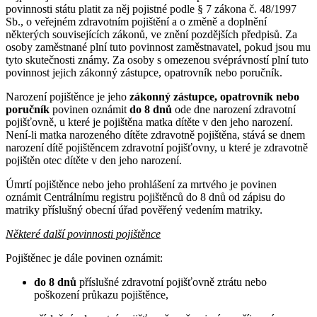
povinnosti státu platit za něj pojistné podle § 7 zákona č. 48/1997
Sb., o veřejném zdravotním pojištění a o změně a doplnění
některých souvisejících zákonů, ve znění pozdějších předpisů. Za
osoby zaměstnané plní tuto povinnost zaměstnavatel, pokud jsou mu
tyto skutečnosti známy. Za osoby s omezenou svéprávností plní tuto
povinnost jejich zákonný zástupce, opatrovník nebo poručník.
Narození pojištěnce je jeho
zákonný zástupce, opatrovník nebo
poručník
povinen oznámit
do 8 dnů
ode dne narození zdravotní
pojišťovně, u které je pojištěna matka dítěte v den jeho narození.
Není-li matka narozeného dítěte zdravotně pojištěna, stává se dnem
narození dítě pojištěncem zdravotní pojišťovny, u které je zdravotně
pojištěn otec dítěte v den jeho narození.
Úmrtí pojištěnce nebo jeho prohlášení za mrtvého je povinen
oznámit Centrálnímu registru pojištěnců do 8 dnů od zápisu do
matriky příslušný obecní úřad pověřený vedením matriky.
Některé další povinnosti pojištěnce
Pojištěnec je dále povinen oznámit:
do 8 dnů
příslušné zdravotní pojišťovně ztrátu nebo
poškození průkazu pojištěnce,