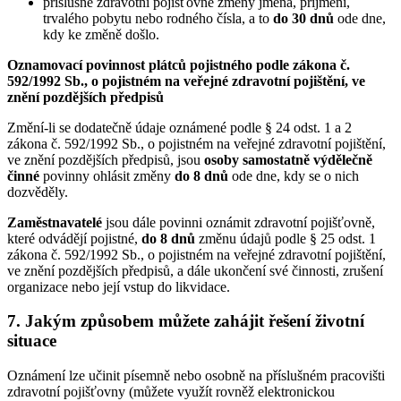
příslušné zdravotní pojišťovně změny jména, příjmení,
trvalého pobytu nebo rodného čísla, a to
do 30 dnů
ode dne,
kdy ke změně došlo.
Oznamovací povinnost plátců pojistného podle zákona č.
592/1992 Sb., o pojistném na veřejné zdravotní pojištění, ve
znění pozdějších předpisů
Změní-li se dodatečně údaje oznámené podle § 24 odst. 1 a 2
zákona č. 592/1992 Sb., o pojistném na veřejné zdravotní pojištění,
ve znění pozdějších předpisů, jsou
osoby samostatně výdělečně
činné
povinny ohlásit změny
do 8 dnů
ode dne, kdy se o nich
dozvěděly.
Zaměstnavatelé
jsou dále povinni oznámit zdravotní pojišťovně,
které odvádějí pojistné,
do 8 dnů
změnu údajů podle § 25 odst. 1
zákona č. 592/1992 Sb., o pojistném na veřejné zdravotní pojištění,
ve znění pozdějších předpisů, a dále ukončení své činnosti, zrušení
organizace nebo její vstup do likvidace.
7. Jakým způsobem můžete zahájit řešení životní
situace
Oznámení lze učinit písemně nebo osobně na příslušném pracovišti
zdravotní pojišťovny (můžete využít rovněž elektronickou