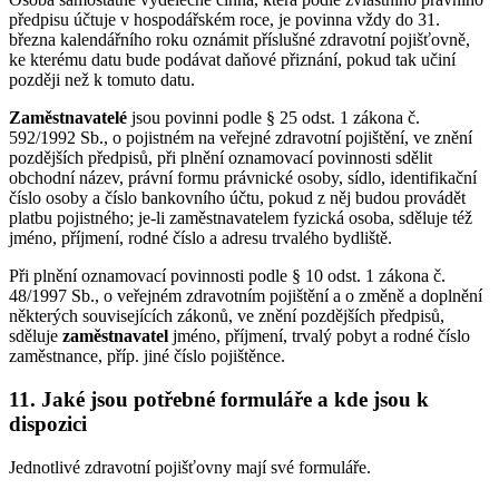
předpisu účtuje v hospodářském roce, je povinna vždy do 31.
března kalendářního roku oznámit příslušné zdravotní pojišťovně,
ke kterému datu bude podávat daňové přiznání, pokud tak učiní
později než k tomuto datu.
Zaměstnavatelé
jsou povinni podle § 25 odst. 1 zákona č.
592/1992 Sb., o pojistném na veřejné zdravotní pojištění, ve znění
pozdějších předpisů, při plnění oznamovací povinnosti sdělit
obchodní název, právní formu právnické osoby, sídlo, identifikační
číslo osoby a číslo bankovního účtu, pokud z něj budou provádět
platbu pojistného; je-li zaměstnavatelem fyzická osoba, sděluje též
jméno, příjmení, rodné číslo a adresu trvalého bydliště.
Při plnění oznamovací povinnosti podle § 10 odst. 1 zákona č.
48/1997 Sb., o veřejném zdravotním pojištění a o změně a doplnění
některých souvisejících zákonů, ve znění pozdějších předpisů,
sděluje
zaměstnavatel
jméno, příjmení, trvalý pobyt a rodné číslo
zaměstnance, příp. jiné číslo pojištěnce.
11. Jaké jsou potřebné formuláře a kde jsou k
dispozici
Jednotlivé zdravotní pojišťovny mají své formuláře.