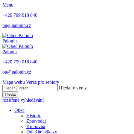
Menu
+420 799 018 840
ou@palonin.cz
Palonín
Palonín
+420 799 018 840
ou@palonin.cz
Mapa webu
Verze pro seniory
Hledaný výraz
Hledat
rozšířené vyhledávání
Obec
Historie
Zpravodaj
Knihovna
Důležité odkazy