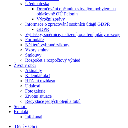
Úřední deska
Doručování občanům s trvalým pobytem na
ohlašovně OÚ Palonín
Výroční zprávy
Informace o zpracování osobních údajů GDPR
GDPR
Vyhlášky, směrnice, nařízení, opatření, plány rozvoje
Formuláře
Některé vybrané zákony
Vzory smluv
Smlouvy
Rozpočet a rozpočtový výhled
Život v obci
Aktuality
Kalendář akcí
Hlášení rozhlasu
Události
Fotogalerie
Životní situace
Recyklace jedlých olejů a tuků
Senioři
Kontakt
Infokanál
Dění v Obci