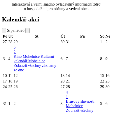
Interaktivní a velmi snadno ovladatelný informační zdroj
o hospodaření pro občany a vedení obce.
Kalendář akcí
Srpen
2026
Po
Út
St
Čt
Pá
So
Ne
27
28
29
30
31
1
2
5
2
Kino Mohelnice
Kulturní
3
4
6
7
8
9
kalendář Mohelnice
Zobrazit všechny záznamy
ze dne
10
11
12
13
14
15
16
17
18
19
20
21
22
23
24
25
26
27
28
29
30
4
1
Brusovy slavnosti
31
1
2
3
5
6
Mohelnice
Zobrazit všechny