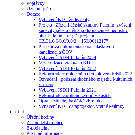
Poptávky
Územní plán
Dotace
Vybavení KD - židle, stoly
Projekt "Zřízení dětské skupiny Palonín: zvýšení
kapacity péče o děti a podpora zaměstnanosti v
obci Palonín", reg. č. projektu
CZ.31.6.0/0.0/0.0/24_150/0011217"
Projektová dokumentace na splaškovou
kanalizaci a ČOV
Vybavení JSDH Palonín 2024
Modernizace vybavení KD
Vybavení JSDH Palonín 2022
Rekonstrukce oplocení na fotbalovém hřišti 2022
Ozvučení - pořízení drobného majetku kulturních
zařízení
Vybavení JSDH Palonín 2021
Rekonstrukce pohonu zvonů v kostele
Oprava střechy hasičské zbrojnice
Vybavení KD - dataprojektor, vratné kelímky
Úřad
Úřední hodiny
Zastupitelstvo obce
E-podatelna
Povinné informace