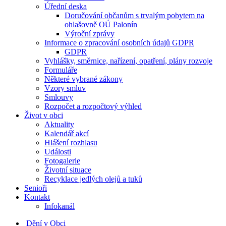
Úřední deska
Doručování občanům s trvalým pobytem na
ohlašovně OÚ Palonín
Výroční zprávy
Informace o zpracování osobních údajů GDPR
GDPR
Vyhlášky, směrnice, nařízení, opatření, plány rozvoje
Formuláře
Některé vybrané zákony
Vzory smluv
Smlouvy
Rozpočet a rozpočtový výhled
Život v obci
Aktuality
Kalendář akcí
Hlášení rozhlasu
Události
Fotogalerie
Životní situace
Recyklace jedlých olejů a tuků
Senioři
Kontakt
Infokanál
Dění v Obci