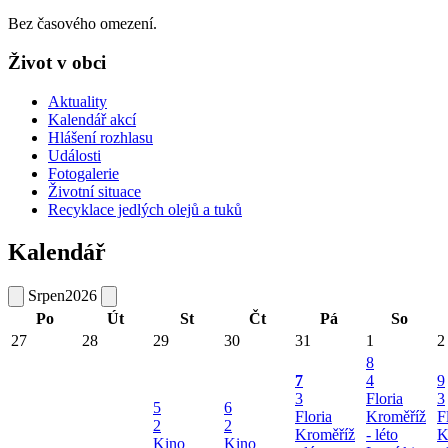
Bez časového omezení.
Život v obci
Aktuality
Kalendář akcí
Hlášení rozhlasu
Události
Fotogalerie
Životní situace
Recyklace jedlých olejů a tuků
Kalendář
Srpen
2026
Po
Út
St
Čt
Pá
So
27
28
29
30
31
1
2
8
7
4
9
3
Floria
3
5
6
Floria
Kroměříž
F
2
2
Kroměříž
- léto
K
Kino
Kino