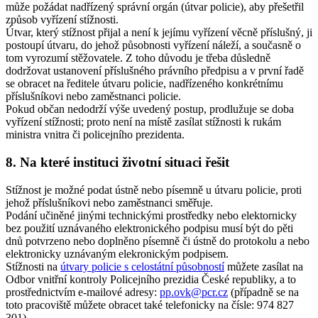
může požádat nadřízený správní orgán (útvar policie), aby přešetřil
způsob vyřízení stížnosti.
Útvar, který stížnost přijal a není k jejímu vyřízení věcně příslušný, ji
postoupí útvaru, do jehož působnosti vyřízení náleží, a současně o
tom vyrozumí stěžovatele. Z toho důvodu je třeba důsledně
dodržovat ustanovení příslušného právního předpisu a v první řadě
se obracet na ředitele útvaru policie, nadřízeného konkrétnímu
příslušníkovi nebo zaměstnanci policie.
Pokud občan nedodrží výše uvedený postup, prodlužuje se doba
vyřízení stížnosti; proto není na místě zasílat stížnosti k rukám
ministra vnitra či policejního prezidenta.
8. Na které instituci životní situaci řešit
Stížnost je možné podat ústně nebo písemně u útvaru policie, proti
jehož příslušníkovi nebo zaměstnanci směřuje.
Podání učiněné jinými technickými prostředky nebo elektornicky
bez použití uznávaného elektronického podpisu musí být do pěti
dnů potvrzeno nebo doplněno písemně či ústně do protokolu a nebo
elektronicky uznávaným elekronickým podpisem.
Stížnosti na
útvary policie s celostátní působností
můžete zasílat na
Odbor vnitřní kontroly Policejního prezidia České republiky, a to
prostřednictvím e-mailové adresy:
pp.ovk@pcr.cz
(případně se na
toto pracoviště můžete obracet také telefonicky na čísle: 974 827
301).