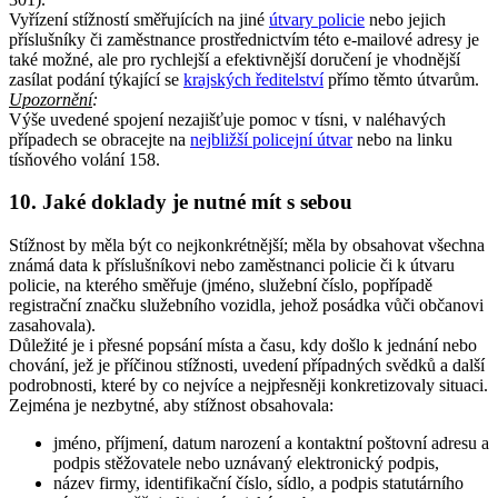
Vyřízení stížností směřujících na jiné
útvary policie
nebo jejich
příslušníky či zaměstnance prostřednictvím této e-mailové adresy je
také možné, ale pro rychlejší a efektivnější doručení je vhodnější
zasílat podání týkající se
krajských ředitelství
přímo těmto útvarům.
Upozornění
:
Výše uvedené spojení nezajišťuje pomoc v tísni, v naléhavých
případech se obracejte na
nejbližší policejní útvar
nebo na linku
tísňového volání 158.
10. Jaké doklady je nutné mít s sebou
Stížnost by měla být co nejkonkrétnější; měla by obsahovat všechna
známá data k příslušníkovi nebo zaměstnanci policie či k útvaru
policie, na kterého směřuje (jméno, služební číslo, popřípadě
registrační značku služebního vozidla, jehož posádka vůči občanovi
zasahovala).
Důležité je i přesné popsání místa a času, kdy došlo k jednání nebo
chování, jež je příčinou stížnosti, uvedení případných svědků a další
podrobnosti, které by co nejvíce a nejpřesněji konkretizovaly situaci.
Zejména je nezbytné, aby stížnost obsahovala:
jméno, příjmení, datum narození a kontaktní poštovní adresu a
podpis stěžovatele nebo uznávaný elektronický podpis,
název firmy, identifikační číslo, sídlo, a podpis statutárního