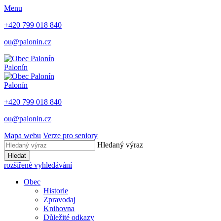
Menu
+420 799 018 840
ou@palonin.cz
Palonín
Palonín
+420 799 018 840
ou@palonin.cz
Mapa webu
Verze pro seniory
Hledaný výraz
Hledat
rozšířené vyhledávání
Obec
Historie
Zpravodaj
Knihovna
Důležité odkazy