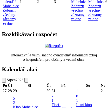
kalendář
1
2
3
Mohelnice
Mohelnice
6
Mohelnice
Zobrazit
Zobrazit
Zobrazit
všechny
všechny
všechny
záznamy
záznamy
záznamy
ze dne
ze dne
ze dne
Rozklikávací rozpočet
Interaktivní a velmi snadno ovladatelný informační zdroj
o hospodaření pro občany a vedení obce.
Kalendář akcí
Srpen
2026
Po
Út
St
Čt
Pá
So
Ne
27
28
29
30
31
1
2
7
8
5
1
1
2
Floria
Letní kino
Kino Mohelnice