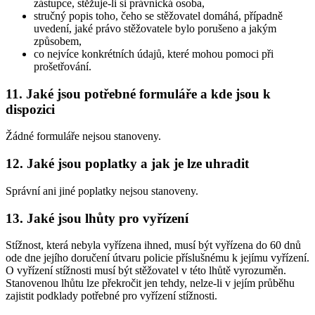
zástupce, stěžuje-li si právnická osoba,
stručný popis toho, čeho se stěžovatel domáhá, případně
uvedení, jaké právo stěžovatele bylo porušeno a jakým
způsobem,
co nejvíce konkrétních údajů, které mohou pomoci při
prošetřování.
11. Jaké jsou potřebné formuláře a kde jsou k
dispozici
Žádné formuláře nejsou stanoveny.
12. Jaké jsou poplatky a jak je lze uhradit
Správní ani jiné poplatky nejsou stanoveny.
13. Jaké jsou lhůty pro vyřízení
Stížnost, která nebyla vyřízena ihned, musí být vyřízena do 60 dnů
ode dne jejího doručení útvaru policie příslušnému k jejímu vyřízení.
O vyřízení stížnosti musí být stěžovatel v této lhůtě vyrozuměn.
Stanovenou lhůtu lze překročit jen tehdy, nelze-li v jejím průběhu
zajistit podklady potřebné pro vyřízení stížnosti.