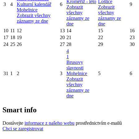
Kroměříž - léto
Loštice
3
4
Kulturní kalendář
6
9
Zobrazit
Zobrazit
Mohelnice
všechny
všechny
Zobrazit všechny
záznamy ze
záznamy ze
záznamy ze dne
dne
dne
10
11
12
13
14
15
16
17
18
19
20
21
22
23
24
25
26
27
28
29
30
4
1
Brusovy
slavnosti
31
1
2
3
Mohelnice
5
6
Zobrazit
všechny
záznamy ze
dne
Smart info
Dostávejte
informace z našeho webu
prostřednictvím e-mailů
Chci se zaregistrovat