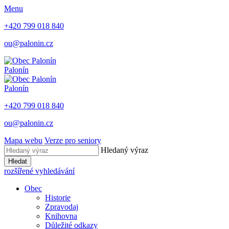
Menu
+420 799 018 840
ou@palonin.cz
Palonín
Palonín
+420 799 018 840
ou@palonin.cz
Mapa webu
Verze pro seniory
Hledaný výraz
Hledat
rozšířené vyhledávání
Obec
Historie
Zpravodaj
Knihovna
Důležité odkazy