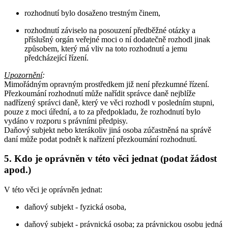
rozhodnutí bylo dosaženo trestným činem,
rozhodnutí záviselo na posouzení předběžné otázky a
příslušný orgán veřejné moci o ní dodatečně rozhodl jinak
způsobem, který má vliv na toto rozhodnutí a jemu
předcházející řízení.
Upozornění
:
Mimořádným opravným prostředkem již není přezkumné řízení.
Přezkoumání rozhodnutí může nařídit správce daně nejblíže
nadřízený správci daně, který ve věci rozhodl v posledním stupni,
pouze z moci úřední, a to za předpokladu, že rozhodnutí bylo
vydáno v rozporu s právními předpisy.
Daňový subjekt nebo kterákoliv jiná osoba zúčastněná na správě
daní může podat podnět k nařízení přezkoumání rozhodnutí.
5. Kdo je oprávněn v této věci jednat (podat žádost
apod.)
V této věci je oprávněn jednat:
daňový subjekt - fyzická osoba,
daňový subjekt - právnická osoba; za právnickou osobu jedná