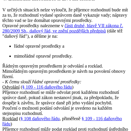
V určitých situacích nelze vyloučit, že příjemce rozhodnutí bude mít
za to, že rozhodnutí vydané správcem daně vykazuje vady; nápravy
těchto vad se lze domáhat opravnými prostředky.
Opravné prostředky nalezneme v
části druhé, hlavě VII zákona č.
280/2009 Sb., daňový řád, ve znění pozdějších předpisů
(dále též
"daňový řád"), a dělíme je na:
řádné opravné prostředky a
mimořádné opravné prostředky.
Řádným opravným prostředkem je odvolání a rozklad.
Mimořádným opravným prostředkem je návrh na povolení obnovy
řízení.
- K čemu slouží řádné opravné prostředky:
Odvolání
(
§ 109 - 116 daňového řádu
)
Příjemce rozhodnutí se může odvolat proti každému rozhodnutí
správce daně, pokud zákon nestanoví jinak, za předpokladu, že
dospěje k závěru, že správce daně při jeho vydání pochybil.
Poučení o možnosti podání odvolání je uvedeno na každém
stejnopisu rozhodnutí.
Rozklad
(
§ 108 daňového řádu
, přiměřeně
§ 109 - 116 daňového
řádu
)
Příjemce rozhodnutí může podat rozklad proti rozhodnutí ústředního