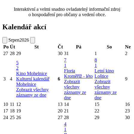
Interaktivní a velmi snadno ovladatelný informační zdroj
o hospodaření pro občany a vedení obce.
Kalendář akcí
Srpen
2026
Po
Út
St
Čt
Pá
So
Ne
27
28
29
30
31
1
2
7
8
5
1
1
2
Floria
Letní kino
Kino Mohelnice
Kroměříž - léto
Loštice
3
4
Kulturní kalendář
6
9
Zobrazit
Zobrazit
Mohelnice
všechny
všechny
Zobrazit všechny
záznamy ze
záznamy ze
záznamy ze dne
dne
dne
10
11
12
13
14
15
16
17
18
19
20
21
22
23
24
25
26
27
28
29
30
4
1