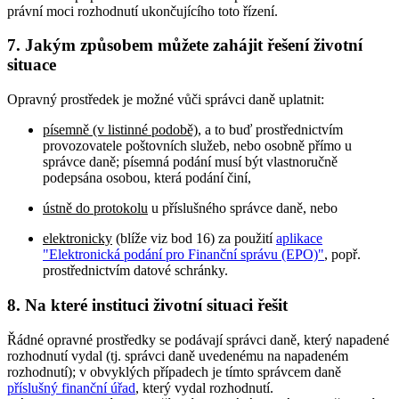
právní moci rozhodnutí ukončujícího toto řízení.
7. Jakým způsobem můžete zahájit řešení životní
situace
Opravný prostředek je možné vůči správci daně uplatnit:
písemně (v listinné podobě)
, a to buď prostřednictvím
provozovatele poštovních služeb, nebo osobně přímo u
správce daně; písemná podání musí být vlastnoručně
podepsána osobou, která podání činí,
ústně do protokolu
u příslušného správce daně, nebo
elektronicky
(blíže viz bod 16) za použití
aplikace
"Elektronická podání pro Finanční správu (EPO)"
, popř.
prostřednictvím datové schránky.
8. Na které instituci životní situaci řešit
Řádné opravné prostředky se podávají správci daně, který napadené
rozhodnutí vydal (tj. správci daně uvedenému na napadeném
rozhodnutí); v obvyklých případech je tímto správcem daně
příslušný finanční úřad
, který vydal rozhodnutí.