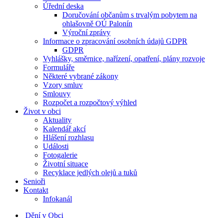
Úřední deska
Doručování občanům s trvalým pobytem na
ohlašovně OÚ Palonín
Výroční zprávy
Informace o zpracování osobních údajů GDPR
GDPR
Vyhlášky, směrnice, nařízení, opatření, plány rozvoje
Formuláře
Některé vybrané zákony
Vzory smluv
Smlouvy
Rozpočet a rozpočtový výhled
Život v obci
Aktuality
Kalendář akcí
Hlášení rozhlasu
Události
Fotogalerie
Životní situace
Recyklace jedlých olejů a tuků
Senioři
Kontakt
Infokanál
Dění v Obci