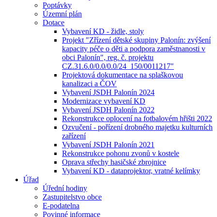
Poptávky
Územní plán
Dotace
Vybavení KD - židle, stoly
Projekt "Zřízení dětské skupiny Palonín: zvýšení
kapacity péče o děti a podpora zaměstnanosti v
obci Palonín", reg. č. projektu
CZ.31.6.0/0.0/0.0/24_150/0011217"
Projektová dokumentace na splaškovou
kanalizaci a ČOV
Vybavení JSDH Palonín 2024
Modernizace vybavení KD
Vybavení JSDH Palonín 2022
Rekonstrukce oplocení na fotbalovém hřišti 2022
Ozvučení - pořízení drobného majetku kulturních
zařízení
Vybavení JSDH Palonín 2021
Rekonstrukce pohonu zvonů v kostele
Oprava střechy hasičské zbrojnice
Vybavení KD - dataprojektor, vratné kelímky
Úřad
Úřední hodiny
Zastupitelstvo obce
E-podatelna
Povinné informace