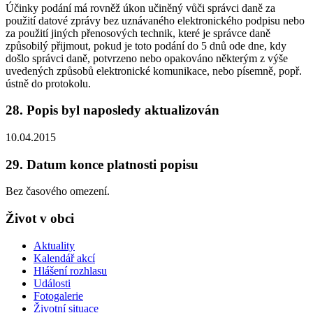
Účinky podání má rovněž úkon učiněný vůči správci daně za
použití datové zprávy bez uznávaného elektronického podpisu nebo
za použití jiných přenosových technik, které je správce daně
způsobilý přijmout, pokud je toto podání do 5 dnů ode dne, kdy
došlo správci daně, potvrzeno nebo opakováno některým z výše
uvedených způsobů elektronické komunikace, nebo písemně, popř.
ústně do protokolu.
28. Popis byl naposledy aktualizován
10.04.2015
29. Datum konce platnosti popisu
Bez časového omezení.
Život v obci
Aktuality
Kalendář akcí
Hlášení rozhlasu
Události
Fotogalerie
Životní situace