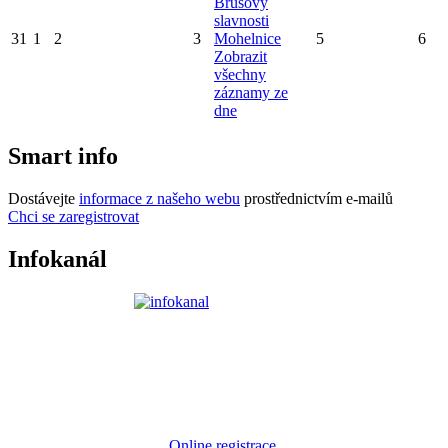
Brusovy
slavnosti
31
1
2
3
Mohelnice
5
6
Zobrazit
všechny
záznamy ze
dne
Smart info
Dostávejte
informace z našeho webu
prostřednictvím e-mailů
Chci se zaregistrovat
Infokanál
Online registrace