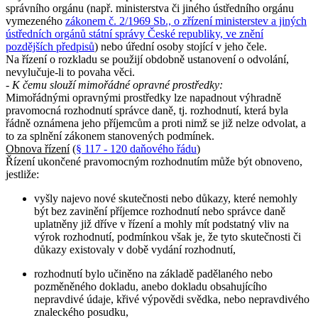
správního orgánu (např. ministerstva či jiného ústředního orgánu
vymezeného
zákonem č. 2/1969 Sb., o zřízení ministerstev a jiných
ústředních orgánů státní správy České republiky, ve znění
pozdějších předpisů
) nebo úřední osoby stojící v jeho čele.
Na řízení o rozkladu se použijí obdobně ustanovení o odvolání,
nevylučuje-li to povaha věci.
- K čemu slouží mimořádné opravné prostředky:
Mimořádnými opravnými prostředky lze napadnout výhradně
pravomocná rozhodnutí správce daně, tj. rozhodnutí, která byla
řádně oznámena jeho příjemcům a proti nimž se již nelze odvolat, a
to za splnění zákonem stanovených podmínek.
Obnova řízení
(
§ 117 - 120 daňového řádu
)
Řízení ukončené pravomocným rozhodnutím může být obnoveno,
jestliže:
vyšly najevo nové skutečnosti nebo důkazy, které nemohly
být bez zavinění příjemce rozhodnutí nebo správce daně
uplatněny již dříve v řízení a mohly mít podstatný vliv na
výrok rozhodnutí, podmínkou však je, že tyto skutečnosti či
důkazy existovaly v době vydání rozhodnutí,
rozhodnutí bylo učiněno na základě padělaného nebo
pozměněného dokladu, anebo dokladu obsahujícího
nepravdivé údaje, křivé výpovědi svědka, nebo nepravdivého
znaleckého posudku,