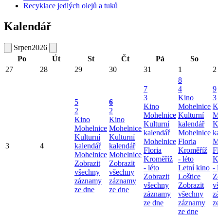
Recyklace jedlých olejů a tuků
Kalendář
Srpen
2026
Po
Út
St
Čt
Pá
So
27
28
29
30
31
1
2
8
7
4
9
3
Kino
3
5
6
Kino
Mohelnice
K
2
2
Mohelnice
Kulturní
M
Kino
Kino
Kulturní
kalendář
K
Mohelnice
Mohelnice
kalendář
Mohelnice
k
Kulturní
Kulturní
Mohelnice
Floria
M
3
4
kalendář
kalendář
Floria
Kroměříž
F
Mohelnice
Mohelnice
Kroměříž
- léto
K
Zobrazit
Zobrazit
- léto
Letní kino
- 
všechny
všechny
Zobrazit
Loštice
Z
záznamy
záznamy
všechny
Zobrazit
v
ze dne
ze dne
záznamy
všechny
z
ze dne
záznamy
z
ze dne