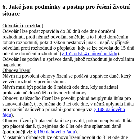
6. Jaké jsou podmínky a postup pro řešení životní
situace
Odvolání (a rozklad)
Odvolání lze podat zpravidla do 30 dnů ode dne doručení
rozhodnutí, proti němuž odvolání směřuje, a to i před doručením
tohoto rozhodnutí, pokud zákon nestanoví jinak - např. v případě
odvolání proti rozhodnutí o přeplatku, kdy se lze odvolat do 15 dnů
ode dne doručení rozhodnutí (
§ 155 odst. 4 daňového řádu
).
Odvolání se podává u správce daně, jehož rozhodnutí je odvoláním
napadeno.
Obnova řízení
Návrh na povolení obnovy řízení se podává u správce daně, který
ve věci rozhodl v prvním stupni.
Návrh musí být podán do 6 měsíců ode dne, kdy se žadatel
prokazatelně dozvěděl o důvodech obnovy.
Obnovu nalézacího řízení lze povolit, pokud neuplynula lhůta pro
stanovení daně, tj. zejména do 3 let ode dne, v němž uplynula lhůta
pro podání daňového přiznání (podrobněji viz
§ 148 daňového
řádu
).
Obnovu řízení při placení daní lze povolit, pokud neuplynula lhůta
pro placení daně, tj. zejména do 6 let ode dne splatnosti daně
(podrobněji viz
§ 160 daňového řádu
).
V ostatních případech lze obnovu řízení povolit do 3 let ode dne