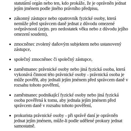
statutární orgán nebo ten, kdo prokáže, že je oprávněn jednat
jejím jménem podle jiného právního předpisu,
zákonný zástupce nebo opatrovník fyzické osoby, která
nemůže před správcem daně jednat z důvodu omezené
svéprávnosti (zejm. pro nedostatek věku nebo z důvodu jejího
omezení soudem),
zmocněnec zvolený daňovým subjektem nebo ustanovený
zástupce,
společný zmocněnec či společný zástupce,
zaměstnanec právnické osoby nebo jiná fyzická osoba, která
vykonává činnost této právnické osoby - právnická osoba je
může pověřit, aby jednali jejím jménem před správcem daně v
rozsahu tohoto pověření,
zaměstnanec podnikající fyzické osoby nebo jiná fyzická
osoba pověřená k tomu, aby jednala jejím jménem před
správcem daně v rozsahu tohoto pověření,
prokurista právnické osoby - při správě daní je oprávněn
jednat jejím jménem, může-li podle udělené prokury jednat
samostatně.