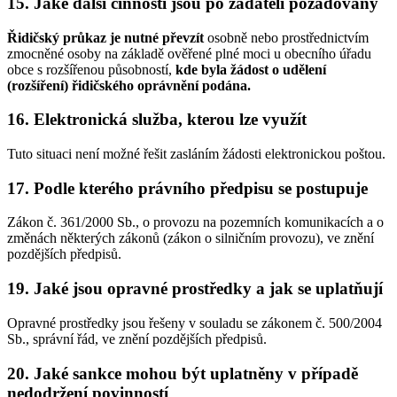
15. Jaké další činnosti jsou po žadateli požadovány
Řidičský průkaz je nutné převzít
osobně nebo prostřednictvím
zmocněné osoby na základě ověřené plné moci u obecního úřadu
obce s rozšířenou působností,
kde byla žádost o udělení
(rozšíření) řidičského oprávnění podána.
16. Elektronická služba, kterou lze využít
Tuto situaci není možné řešit zasláním žádosti elektronickou poštou.
17. Podle kterého právního předpisu se postupuje
Zákon č. 361/2000 Sb., o provozu na pozemních komunikacích a o
změnách některých zákonů (zákon o silničním provozu), ve znění
pozdějších předpisů.
19. Jaké jsou opravné prostředky a jak se uplatňují
Opravné prostředky jsou řešeny v souladu se zákonem č. 500/2004
Sb., správní řád, ve znění pozdějších předpisů.
20. Jaké sankce mohou být uplatněny v případě
nedodržení povinností