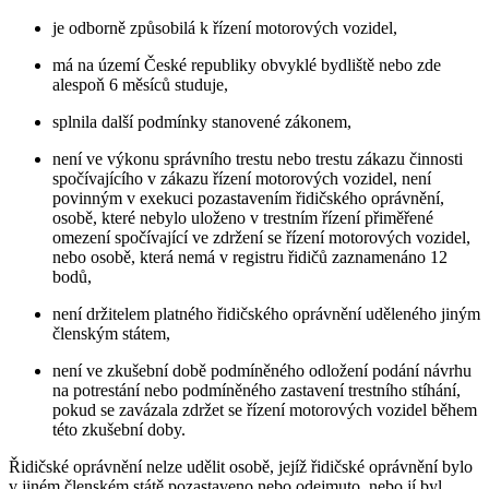
je odborně způsobilá k řízení motorových vozidel,
má na území České republiky obvyklé bydliště nebo zde
alespoň 6 měsíců studuje,
splnila další podmínky stanovené zákonem,
není ve výkonu správního trestu nebo trestu zákazu činnosti
spočívajícího v zákazu řízení motorových vozidel, není
povinným v exekuci pozastavením řidičského oprávnění,
osobě, které nebylo uloženo v trestním řízení přiměřené
omezení spočívající ve zdržení se řízení motorových vozidel,
nebo osobě, která nemá v registru řidičů zaznamenáno 12
bodů,
není držitelem platného řidičského oprávnění uděleného jiným
členským státem,
není ve zkušební době podmíněného odložení podání návrhu
na potrestání nebo podmíněného zastavení trestního stíhání,
pokud se zavázala zdržet se řízení motorových vozidel během
této zkušební doby.
Řidičské oprávnění nelze udělit osobě, jejíž řidičské oprávnění bylo
v jiném členském státě pozastaveno nebo odejmuto, nebo jí byl