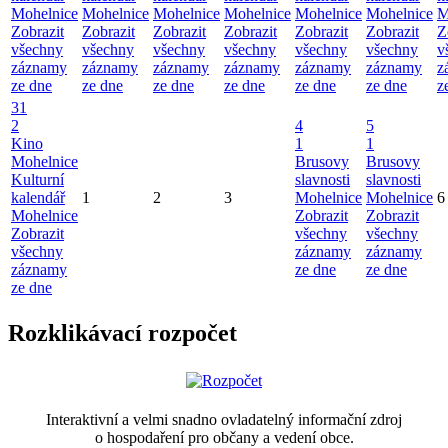
Mohelnice
Mohelnice
Mohelnice
Mohelnice
Mohelnice
Mohelnice
M
Zobrazit
Zobrazit
Zobrazit
Zobrazit
Zobrazit
Zobrazit
Z
všechny
všechny
všechny
všechny
všechny
všechny
v
záznamy
záznamy
záznamy
záznamy
záznamy
záznamy
z
ze dne
ze dne
ze dne
ze dne
ze dne
ze dne
z
31
2
4
5
Kino
1
1
Mohelnice
Brusovy
Brusovy
Kulturní
slavnosti
slavnosti
kalendář
1
2
3
Mohelnice
Mohelnice
6
Mohelnice
Zobrazit
Zobrazit
Zobrazit
všechny
všechny
všechny
záznamy
záznamy
záznamy
ze dne
ze dne
ze dne
Rozklikávací rozpočet
Interaktivní a velmi snadno ovladatelný informační zdroj
o hospodaření pro občany a vedení obce.