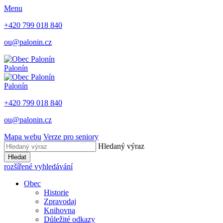
Menu
+420 799 018 840
ou@palonin.cz
Palonín
Palonín
+420 799 018 840
ou@palonin.cz
Mapa webu
Verze pro seniory
Hledaný výraz
Hledat
rozšířené vyhledávání
Obec
Historie
Zpravodaj
Knihovna
Důležité odkazy