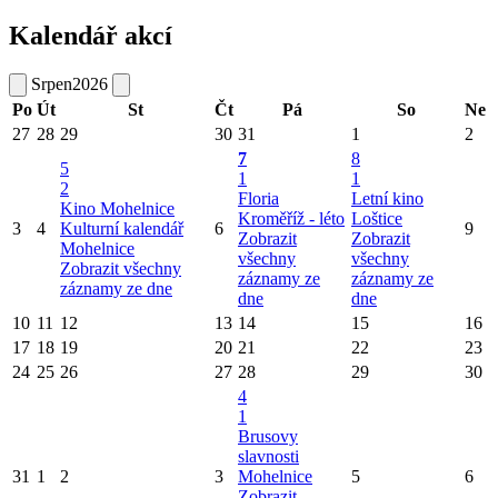
Kalendář akcí
Srpen
2026
Po
Út
St
Čt
Pá
So
Ne
27
28
29
30
31
1
2
7
8
5
1
1
2
Floria
Letní kino
Kino Mohelnice
Kroměříž - léto
Loštice
3
4
Kulturní kalendář
6
9
Zobrazit
Zobrazit
Mohelnice
všechny
všechny
Zobrazit všechny
záznamy ze
záznamy ze
záznamy ze dne
dne
dne
10
11
12
13
14
15
16
17
18
19
20
21
22
23
24
25
26
27
28
29
30
4
1
Brusovy
slavnosti
31
1
2
3
Mohelnice
5
6
Zobrazit