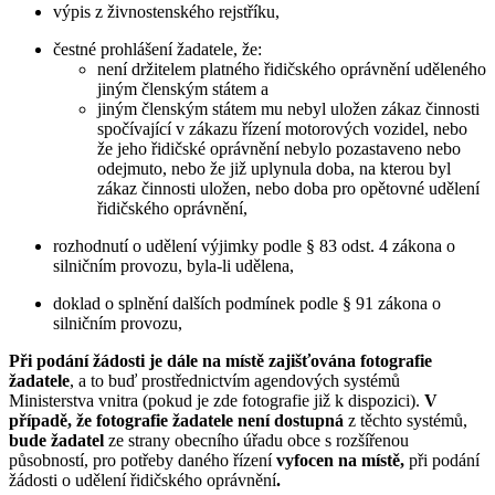
výpis z živnostenského rejstříku,
čestné prohlášení žadatele, že:
není držitelem platného řidičského oprávnění uděleného
jiným členským státem a
jiným členským státem mu nebyl uložen zákaz činnosti
spočívající v zákazu řízení motorových vozidel, nebo
že jeho řidičské oprávnění nebylo pozastaveno nebo
odejmuto, nebo že již uplynula doba, na kterou byl
zákaz činnosti uložen, nebo doba pro opětovné udělení
řidičského oprávnění,
rozhodnutí o udělení výjimky podle § 83 odst. 4 zákona o
silničním provozu, byla-li udělena,
doklad o splnění dalších podmínek podle § 91 zákona o
silničním provozu,
Při podání žádosti je dále na místě zajišťována fotografie
žadatele
, a to buď prostřednictvím agendových systémů
Ministerstva vnitra (pokud je zde fotografie již k dispozici).
V
případě, že fotografie žadatele není dostupná
z těchto systémů,
bude žadatel
ze strany obecního úřadu obce s rozšířenou
působností, pro potřeby daného řízení
vyfocen
na místě,
při podání
žádosti o udělení řidičského oprávnění
.