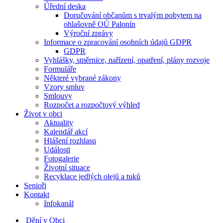
Úřední deska
Doručování občanům s trvalým pobytem na
ohlašovně OÚ Palonín
Výroční zprávy
Informace o zpracování osobních údajů GDPR
GDPR
Vyhlášky, směrnice, nařízení, opatření, plány rozvoje
Formuláře
Některé vybrané zákony
Vzory smluv
Smlouvy
Rozpočet a rozpočtový výhled
Život v obci
Aktuality
Kalendář akcí
Hlášení rozhlasu
Události
Fotogalerie
Životní situace
Recyklace jedlých olejů a tuků
Senioři
Kontakt
Infokanál
Dění v Obci