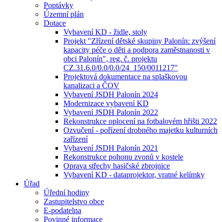
Poptávky
Územní plán
Dotace
Vybavení KD - židle, stoly
Projekt "Zřízení dětské skupiny Palonín: zvýšení
kapacity péče o děti a podpora zaměstnanosti v
obci Palonín", reg. č. projektu
CZ.31.6.0/0.0/0.0/24_150/0011217"
Projektová dokumentace na splaškovou
kanalizaci a ČOV
Vybavení JSDH Palonín 2024
Modernizace vybavení KD
Vybavení JSDH Palonín 2022
Rekonstrukce oplocení na fotbalovém hřišti 2022
Ozvučení - pořízení drobného majetku kulturních
zařízení
Vybavení JSDH Palonín 2021
Rekonstrukce pohonu zvonů v kostele
Oprava střechy hasičské zbrojnice
Vybavení KD - dataprojektor, vratné kelímky
Úřad
Úřední hodiny
Zastupitelstvo obce
E-podatelna
Povinné informace