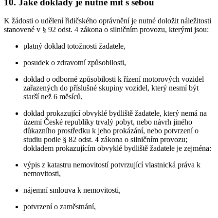
10. Jaké doklady je nutné mít s sebou
K žádosti o udělení řidičského oprávnění je nutné doložit náležitosti
stanovené v § 92 odst. 4 zákona o silničním provozu, kterými jsou:
platný doklad totožnosti žadatele,
posudek o zdravotní způsobilosti,
doklad o odborné způsobilosti k řízení motorových vozidel
zařazených do příslušné skupiny vozidel, který nesmí být
starší než 6 měsíců,
doklad prokazující obvyklé bydliště žadatele, který nemá na
území České republiky trvalý pobyt, nebo návrh jiného
důkazního prostředku k jeho prokázání, nebo potvrzení o
studiu podle § 82 odst. 4 zákona o silničním provozu;
dokladem prokazujícím obvyklé bydliště žadatele je zejména:
výpis z katastru nemovitostí potvrzující vlastnická práva k
nemovitosti,
nájemní smlouva k nemovitosti,
potvrzení o zaměstnání,