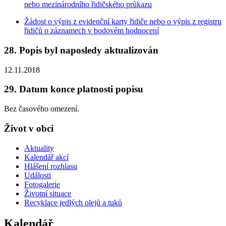
nebo mezinárodního řidičského průkazu
Žádost o výpis z evidenční karty řidiče nebo o výpis z registru
řidičů o záznamech v bodovém hodnocení
28. Popis byl naposledy aktualizován
12.11.2018
29. Datum konce platnosti popisu
Bez časového omezení.
Život v obci
Aktuality
Kalendář akcí
Hlášení rozhlasu
Události
Fotogalerie
Životní situace
Recyklace jedlých olejů a tuků
Kalendář