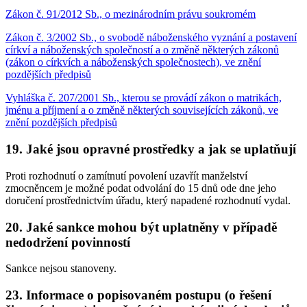
Zákon č. 91/2012 Sb., o mezinárodním právu soukromém
Zákon č. 3/2002 Sb., o svobodě náboženského vyznání a postavení
církví a náboženských společností a o změně některých zákonů
(zákon o církvích a náboženských společnostech), ve znění
pozdějších předpisů
Vyhláška č. 207/2001 Sb., kterou se provádí zákon o matrikách,
jménu a příjmení a o změně některých souvisejících zákonů, ve
znění pozdějších předpisů
19. Jaké jsou opravné prostředky a jak se uplatňují
Proti rozhodnutí o zamítnutí povolení uzavřít manželství
zmocněncem je možné podat odvolání do 15 dnů ode dne jeho
doručení prostřednictvím úřadu, který napadené rozhodnutí vydal.
20. Jaké sankce mohou být uplatněny v případě
nedodržení povinností
Sankce nejsou stanoveny.
23. Informace o popisovaném postupu (o řešení