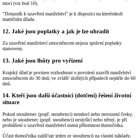
moci (viz bod 10).
"Dotazník k uzavření manželství" je k dispozici na kterémkoli
matričním úřadu.
12. Jaké jsou poplatky a jak je lze uhradit
Za uzavření manželství zmocněncem nejsou správní poplatky
stanoveny.
13. Jaké jsou lhůty pro vyřízení
Krajský úřad je povinen rozhodnout o povolení uzavřít manželství
zmocněncem do 30 dnů; ve zvlášť složitých případech nejdéle do 60
dnů.
14. Kteří jsou další účastníci (dotčení) řešení životní
situace
Pokud snoubenec (popř. snoubenci) nemluví nebo nerozumí česky,
nebo je snoubenec (popř. snoubenci) neslyšící nebo němý, je při
prohlášení o uzavření manželství nutná přítomnost tlumočníka.
Účast tlumočníka zajišťuje jeden ze snoubenců na vlastní náklady.