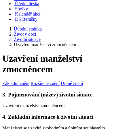
Úřední deska
Spolky
Kalendář akcí
DS Berušky
Úvodní stránka
Život v obci
Životní situace
Uzavření manželství zmocněncem
Uzavření manželství
zmocněncem
Základní znění
Rozšířené znění
Úplné znění
3. Pojmenování (název) životní situace
Uzavření manželství zmocněncem
4. Základní informace k životní situaci
Manželství se uzavírá svobodným a úplným souhlasným