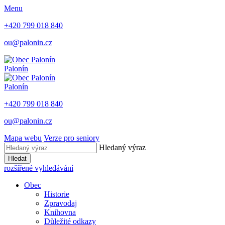
Menu
+420 799 018 840
ou@palonin.cz
Palonín
Palonín
+420 799 018 840
ou@palonin.cz
Mapa webu
Verze pro seniory
Hledaný výraz
Hledat
rozšířené vyhledávání
Obec
Historie
Zpravodaj
Knihovna
Důležité odkazy