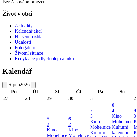
Bez časového omezení.
Život v obci
Aktuality
Kalendář akcí
Hlášení rozhlasu
Události
Fotogalerie
Životní situace
Recyklace jedlých olejů a tuků
Kalendář
Srpen
2026
Po
Út
St
Čt
Pá
So
27
28
29
30
31
1
2
8
7
4
9
3
Kino
3
5
6
Kino
Mohelnice
K
2
2
Mohelnice
Kulturní
M
Kino
Kino
Kulturní
kalendář
K
Mohelnice
Mohelnice