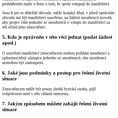
prohlášením muže a ženy o tom, že spolu vstupují do manželství.
Jsou-li pro to důležité důvody, může krajský úřad, v jehož správním
obvodu má být manželství uzavřeno, na žádost snoubenců povolit,
aby projev vůle jednoho ze snoubenců o vstupu do manželství za
něj učinil jeho zmocněnec.
5. Kdo je oprávněn v této věci jednat (podat žádost
apod.)
O uzavření manželství zmocněncem mohou požádat snoubenci a
zplnomocněný zástupce jednoho ze snoubenců; oba snoubenci
nemohou být zastoupeni.
6. Jaké jsou podmínky a postup pro řešení životní
situace
Zmocněncem může být pouze zletilá fyzická osoba, jejíž
svéprávnost není v této oblasti omezena.
7. Jakým způsobem můžete zahájit řešení životní
situace