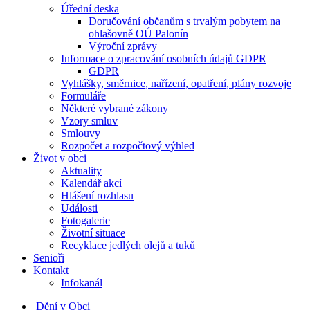
Úřední deska
Doručování občanům s trvalým pobytem na
ohlašovně OÚ Palonín
Výroční zprávy
Informace o zpracování osobních údajů GDPR
GDPR
Vyhlášky, směrnice, nařízení, opatření, plány rozvoje
Formuláře
Některé vybrané zákony
Vzory smluv
Smlouvy
Rozpočet a rozpočtový výhled
Život v obci
Aktuality
Kalendář akcí
Hlášení rozhlasu
Události
Fotogalerie
Životní situace
Recyklace jedlých olejů a tuků
Senioři
Kontakt
Infokanál
Dění v Obci