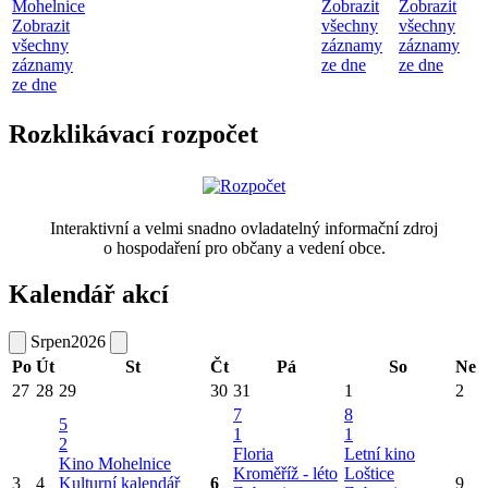
Mohelnice
Zobrazit
Zobrazit
Zobrazit
všechny
všechny
všechny
záznamy
záznamy
záznamy
ze dne
ze dne
ze dne
Rozklikávací rozpočet
Interaktivní a velmi snadno ovladatelný informační zdroj
o hospodaření pro občany a vedení obce.
Kalendář akcí
Srpen
2026
Po
Út
St
Čt
Pá
So
Ne
27
28
29
30
31
1
2
7
8
5
1
1
2
Floria
Letní kino
Kino Mohelnice
Kroměříž - léto
Loštice
3
4
Kulturní kalendář
6
9