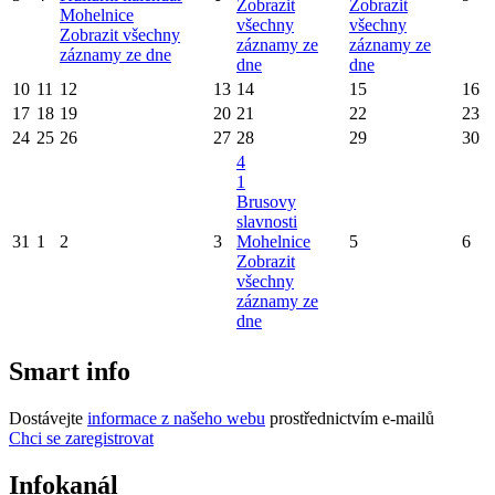
Zobrazit
Zobrazit
Mohelnice
všechny
všechny
Zobrazit všechny
záznamy ze
záznamy ze
záznamy ze dne
dne
dne
10
11
12
13
14
15
16
17
18
19
20
21
22
23
24
25
26
27
28
29
30
4
1
Brusovy
slavnosti
31
1
2
3
Mohelnice
5
6
Zobrazit
všechny
záznamy ze
dne
Smart info
Dostávejte
informace z našeho webu
prostřednictvím e-mailů
Chci se zaregistrovat
Infokanál