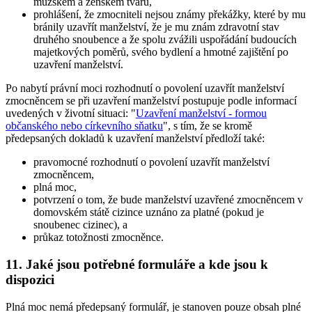
mužském a ženském tvaru,
prohlášení, že zmocniteli nejsou známy překážky, které by mu
bránily uzavřít manželství, že je mu znám zdravotní stav
druhého snoubence a že spolu zvážili uspořádání budoucích
majetkových poměrů, svého bydlení a hmotné zajištění po
uzavření manželství.
Po nabytí právní moci rozhodnutí o povolení uzavřít manželství
zmocněncem se při uzavření manželství postupuje podle informací
uvedených v životní situaci: "
Uzavření manželství - formou
občanského nebo církevního sňatku
", s tím, že se kromě
předepsaných dokladů k uzavření manželství předloží také:
pravomocné rozhodnutí o povolení uzavřít manželství
zmocněncem,
plná moc,
potvrzení o tom, že bude manželství uzavřené zmocněncem v
domovském státě cizince uznáno za platné (pokud je
snoubenec cizinec), a
průkaz totožnosti zmocněnce.
11. Jaké jsou potřebné formuláře a kde jsou k
dispozici
Plná moc nemá předepsaný formulář, je stanoven pouze obsah plné