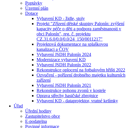
Poptávky
Územní plán
Dotace
Vybavení KD - židle, stoly
Projekt "Zřízení dětské skupiny Palonín: zvýšení
kapacity péče o děti a podpora zaměstnanosti v
obci Palonín", reg. č. projektu
CZ.31.6.0/0.0/0.0/24_150/0011217"
Projektová dokumentace na splaškovou
kanalizaci a ČOV
Vybavení JSDH Palonín 2024
Modernizace vybavení KD
Vybavení JSDH Palonín 2022
Rekonstrukce oplocení na fotbalovém hřišti 2022
Ozvučení - pořízení drobného majetku kulturních
zařízení
Vybavení JSDH Palonín 2021
Rekonstrukce pohonu zvonů v kostele
Oprava střechy hasičské zbrojnice
Vybavení KD - dataprojektor, vratné kelímky
Úřad
Úřední hodiny
Zastupitelstvo obce
E-podatelna
Povinné informace