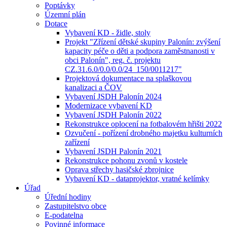
Poptávky
Územní plán
Dotace
Vybavení KD - židle, stoly
Projekt "Zřízení dětské skupiny Palonín: zvýšení
kapacity péče o děti a podpora zaměstnanosti v
obci Palonín", reg. č. projektu
CZ.31.6.0/0.0/0.0/24_150/0011217"
Projektová dokumentace na splaškovou
kanalizaci a ČOV
Vybavení JSDH Palonín 2024
Modernizace vybavení KD
Vybavení JSDH Palonín 2022
Rekonstrukce oplocení na fotbalovém hřišti 2022
Ozvučení - pořízení drobného majetku kulturních
zařízení
Vybavení JSDH Palonín 2021
Rekonstrukce pohonu zvonů v kostele
Oprava střechy hasičské zbrojnice
Vybavení KD - dataprojektor, vratné kelímky
Úřad
Úřední hodiny
Zastupitelstvo obce
E-podatelna
Povinné informace