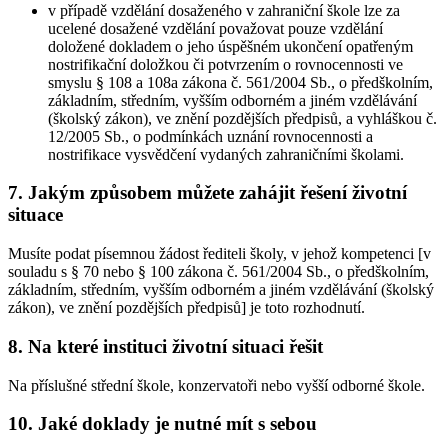
v případě vzdělání dosaženého v zahraniční škole lze za
ucelené dosažené vzdělání považovat pouze vzdělání
doložené dokladem o jeho úspěšném ukončení opatřeným
nostrifikační doložkou či potvrzením o rovnocennosti ve
smyslu § 108 a 108a zákona č. 561/2004 Sb., o předškolním,
základním, středním, vyšším odborném a jiném vzdělávání
(školský zákon), ve znění pozdějších předpisů, a vyhláškou č.
12/2005 Sb., o podmínkách uznání rovnocennosti a
nostrifikace vysvědčení vydaných zahraničními školami.
7. Jakým způsobem můžete zahájit řešení životní
situace
Musíte podat písemnou žádost řediteli školy, v jehož kompetenci [v
souladu s § 70 nebo § 100 zákona č. 561/2004 Sb., o předškolním,
základním, středním, vyšším odborném a jiném vzdělávání (školský
zákon), ve znění pozdějších předpisů] je toto rozhodnutí.
8. Na které instituci životní situaci řešit
Na příslušné střední škole, konzervatoři nebo vyšší odborné škole.
10. Jaké doklady je nutné mít s sebou