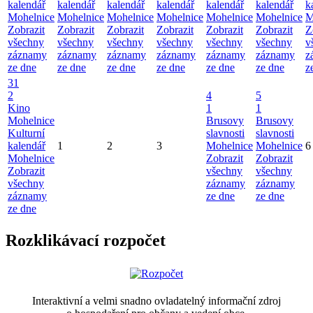
kalendář
kalendář
kalendář
kalendář
kalendář
kalendář
k
Mohelnice
Mohelnice
Mohelnice
Mohelnice
Mohelnice
Mohelnice
M
Zobrazit
Zobrazit
Zobrazit
Zobrazit
Zobrazit
Zobrazit
Z
všechny
všechny
všechny
všechny
všechny
všechny
v
záznamy
záznamy
záznamy
záznamy
záznamy
záznamy
z
ze dne
ze dne
ze dne
ze dne
ze dne
ze dne
z
31
2
4
5
Kino
1
1
Mohelnice
Brusovy
Brusovy
Kulturní
slavnosti
slavnosti
kalendář
1
2
3
Mohelnice
Mohelnice
6
Mohelnice
Zobrazit
Zobrazit
Zobrazit
všechny
všechny
všechny
záznamy
záznamy
záznamy
ze dne
ze dne
ze dne
Rozklikávací rozpočet
Interaktivní a velmi snadno ovladatelný informační zdroj