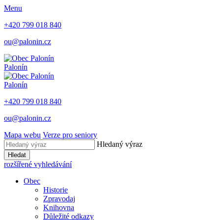
Menu
+420 799 018 840
ou@palonin.cz
Palonín
Palonín
+420 799 018 840
ou@palonin.cz
Mapa webu
Verze pro seniory
Hledaný výraz
Hledat
rozšířené vyhledávání
Obec
Historie
Zpravodaj
Knihovna
Důležité odkazy