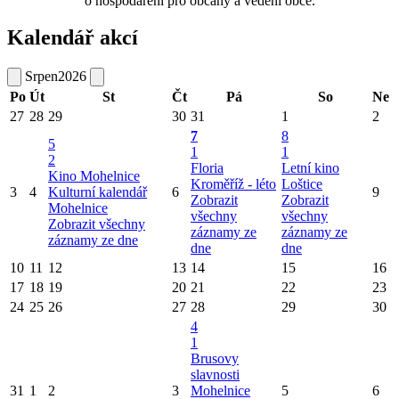
o hospodaření pro občany a vedení obce.
Kalendář akcí
Srpen
2026
Po
Út
St
Čt
Pá
So
Ne
27
28
29
30
31
1
2
7
8
5
1
1
2
Floria
Letní kino
Kino Mohelnice
Kroměříž - léto
Loštice
3
4
Kulturní kalendář
6
9
Zobrazit
Zobrazit
Mohelnice
všechny
všechny
Zobrazit všechny
záznamy ze
záznamy ze
záznamy ze dne
dne
dne
10
11
12
13
14
15
16
17
18
19
20
21
22
23
24
25
26
27
28
29
30
4
1
Brusovy
slavnosti
31
1
2
3
Mohelnice
5
6