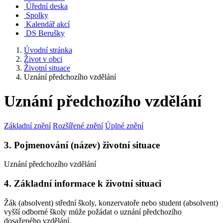
Úřední deska
Spolky
Kalendář akcí
DS Berušky
Úvodní stránka
Život v obci
Životní situace
Uznání předchozího vzdělání
Uznání předchozího vzdělání
Základní znění
Rozšířené znění
Úplné znění
3. Pojmenování (název) životní situace
Uznání předchozího vzdělání
4. Základní informace k životní situaci
Žák (absolvent) střední školy, konzervatoře nebo student (absolvent)
vyšší odborné školy může požádat o uznání předchozího
dosaženého vzdělání.