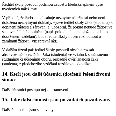
Ředitel školy posoudí podanou žádost z hlediska splnění výše
uvedených náležitostí.
V případě, že žádost neobsahuje nezbytné náležitosti nebo není
doložena nezbytnými doklady, vyzve ředitel školy žáka (studenta) k
doplnění žádosti a zároveň jej upozorní, že pokud nebude žádost ve
stanovené lhůtě doplněna (např. pokud nebude doložen doklad o
dosaženém vzdělání), bude ředitel školy nucen rozhodnout o
zamítnutí žádosti (viz správní řád).
V dalším řízení pak ředitel školy posoudí obsah a rozsah
absolvovaného vzdělání žáka (studenta) ve vztahu k současnému
studijnímu či učebnímu oboru, případně ověří znalosti žáka
(studenta) z předchozího vzdělání rozdílovou zkouškou.
14. Kteří jsou další účastníci (dotčení) řešení životní
situace
Další účastníci postupu nejsou stanoveni.
15. Jaké další činnosti jsou po žadateli požadovány
Další činnosti nejsou stanoveny.