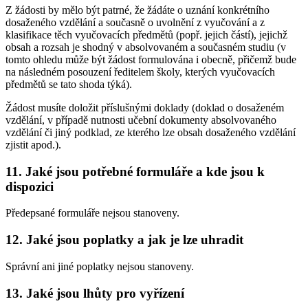
Z žádosti by mělo být patrné, že žádáte o uznání konkrétního
dosaženého vzdělání a současně o uvolnění z vyučování a z
klasifikace těch vyučovacích předmětů (popř. jejich částí), jejichž
obsah a rozsah je shodný v absolvovaném a současném studiu (v
tomto ohledu může být žádost formulována i obecně, přičemž bude
na následném posouzení ředitelem školy, kterých vyučovacích
předmětů se tato shoda týká).
Žádost musíte doložit příslušnými doklady (doklad o dosaženém
vzdělání, v případě nutnosti učební dokumenty absolvovaného
vzdělání či jiný podklad, ze kterého lze obsah dosaženého vzdělání
zjistit apod.).
11. Jaké jsou potřebné formuláře a kde jsou k
dispozici
Předepsané formuláře nejsou stanoveny.
12. Jaké jsou poplatky a jak je lze uhradit
Správní ani jiné poplatky nejsou stanoveny.
13. Jaké jsou lhůty pro vyřízení