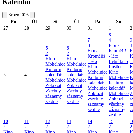
Kalendář
Srpen
2026
Po
Út
St
Čt
Pá
So
27
28
29
30
31
1
2
8
7
4
9
3
Floria
3
5
6
Floria
Kroměříž
F
2
2
Kroměříž
- léto
K
Kino
Kino
- léto
Letní kino
- 
Mohelnice
Mohelnice
Kino
Loštice
K
Kulturní
Kulturní
Mohelnice
Kino
M
3
4
kalendář
kalendář
Kulturní
Mohelnice
K
Mohelnice
Mohelnice
kalendář
Kulturní
k
Zobrazit
Zobrazit
Mohelnice
kalendář
M
všechny
všechny
Zobrazit
Mohelnice
Z
záznamy
záznamy
všechny
Zobrazit
v
ze dne
ze dne
záznamy
všechny
z
ze dne
záznamy
z
ze dne
10
11
12
13
14
15
1
2
2
2
2
2
2
2
Kino
Kino
Kino
Kino
Kino
Kino
K