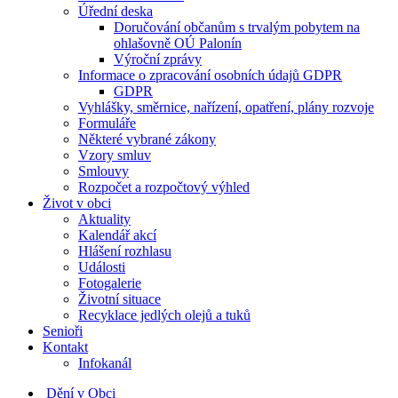
Úřední deska
Doručování občanům s trvalým pobytem na
ohlašovně OÚ Palonín
Výroční zprávy
Informace o zpracování osobních údajů GDPR
GDPR
Vyhlášky, směrnice, nařízení, opatření, plány rozvoje
Formuláře
Některé vybrané zákony
Vzory smluv
Smlouvy
Rozpočet a rozpočtový výhled
Život v obci
Aktuality
Kalendář akcí
Hlášení rozhlasu
Události
Fotogalerie
Životní situace
Recyklace jedlých olejů a tuků
Senioři
Kontakt
Infokanál
Dění v Obci