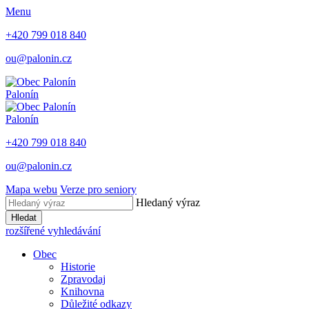
Menu
+420 799 018 840
ou@palonin.cz
Palonín
Palonín
+420 799 018 840
ou@palonin.cz
Mapa webu
Verze pro seniory
Hledaný výraz
Hledat
rozšířené vyhledávání
Obec
Historie
Zpravodaj
Knihovna
Důležité odkazy