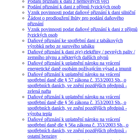
Podání přiznání k dani z nemovitých věcí
Podání přiznání k dani z příjmů fyzických osob
Vznik povinnosti podat daňové přiznání k dani silniční
Žádost o prodloužení lhůty pro podání daňového
přiznání
Vznik povinnosti podat daňové přiznání k dani z příjmů
fyzických osob
Daňové přiznání ke spotřební dani z tabákových
výrobků nebo ze surového tabáku
Daňové přiznání k dani z(e) elektřiny / pevných paliv /
zemního plynu a některých dalších plynů
Daňové přiznání k uplatnění nároku na vrácení
energetické daně osobám požívajícím výsad a imunit
Daňové přiznání k uplatnění nároku na vrácení
spotřební daně dle § 57 zákona č. 353/2003 Sb., o
spotřebních daních, ve znění pozdějších předpisů -
zelená nafta
Daňové přiznání k uplatnění nároku na vrácení
spotřební daně dle § 56 zákona č. 353/2003 Sb., o
spotřebních daních, ve znění pozdějších předpisů -
výroba tepla
Daňové přiznání k uplatnění nároku na vrácení
spotřební daně dle § 56a zákona č. 353/2003 Sb., o
spotřebních daních, ve znění pozdějších předpisů -
ostatní benziny