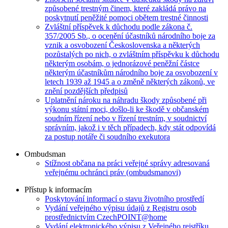
způsobené trestným činem, které zakládá právo na
poskytnutí peněžité pomoci obětem trestné činnosti
Zvláštní příspěvek k důchodu podle zákona č.
357/2005 Sb., o ocenění účastníků národního boje za
vznik a osvobození Československa a některých
pozůstalých po nich, o zvláštním příspěvku k důchodu
některým osobám, o jednorázové peněžní částce
některým účastníkům národního boje za osvobození v
letech 1939 až 1945 a o změně některých zákonů, ve
znění pozdějších předpisů
Uplatnění nároku na náhradu škody způsobené při
výkonu státní moci, došlo-li ke škodě v občanském
soudním řízení nebo v řízení trestním, v soudnictví
správním, jakož i v těch případech, kdy stát odpovídá
za postup notáře či soudního exekutora
Ombudsman
Stížnost občana na práci veřejné správy adresovaná
veřejnému ochránci práv (ombudsmanovi)
Přístup k informacím
Poskytování informací o stavu životního prostředí
Vydání veřejného výpisu údajů z Registru osob
prostřednictvím CzechPOINT@home
Vydání elektronického výpisu z Veřejného rejstříku