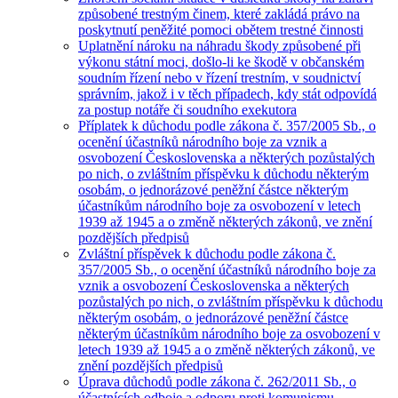
způsobené trestným činem, které zakládá právo na
poskytnutí peněžité pomoci obětem trestné činnosti
Uplatnění nároku na náhradu škody způsobené při
výkonu státní moci, došlo-li ke škodě v občanském
soudním řízení nebo v řízení trestním, v soudnictví
správním, jakož i v těch případech, kdy stát odpovídá
za postup notáře či soudního exekutora
Příplatek k důchodu podle zákona č. 357/2005 Sb., o
ocenění účastníků národního boje za vznik a
osvobození Československa a některých pozůstalých
po nich, o zvláštním příspěvku k důchodu některým
osobám, o jednorázové peněžní částce některým
účastníkům národního boje za osvobození v letech
1939 až 1945 a o změně některých zákonů, ve znění
pozdějších předpisů
Zvláštní příspěvek k důchodu podle zákona č.
357/2005 Sb., o ocenění účastníků národního boje za
vznik a osvobození Československa a některých
pozůstalých po nich, o zvláštním příspěvku k důchodu
některým osobám, o jednorázové peněžní částce
některým účastníkům národního boje za osvobození v
letech 1939 až 1945 a o změně některých zákonů, ve
znění pozdějších předpisů
Úprava důchodů podle zákona č. 262/2011 Sb., o
účastnících odboje a odporu proti komunismu