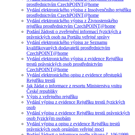
prostřednictvím CzechPOINT@home
Vydání elektronického výpisu z Insolvenčního rejstříku
prostřednictvím CzechPOINT@home
Vydání elektronického výpisu z Živnostenského
rejstříku prostřednictvím CzechPOINT@home
Podání žádosti o zveřejnění informací fyzických a
právnických osob na Portálu veřejné správy
Vydání elektronického výpisu ze Seznamu
kvalifikovaných dodavatelů prostřednictvím
CzechPOINT@home
Vydání elektronického výpisu z evidence Rejstříku
trestů právnických osob prostřednictvím
CzechPOINT@home
Vydání elektronického opisu z evidence přestupků
Rejstříku trestů
Jak žádat o informace z resortu Ministerstva vnitra
České republiky
Výpis z veřejného rejstříku
Vydání výpisu z evidence Rejstříku trestů fyzických
osob
Vydání výpisu z evidence Rejstříku trestů právnických
osob fyzickým osobám
Vydání výpisu a opisu z evidence Rejstříku trestů
právnických osob orgánům veřejné moci
Podání žádosti o informace podle zákona č. 106/1999