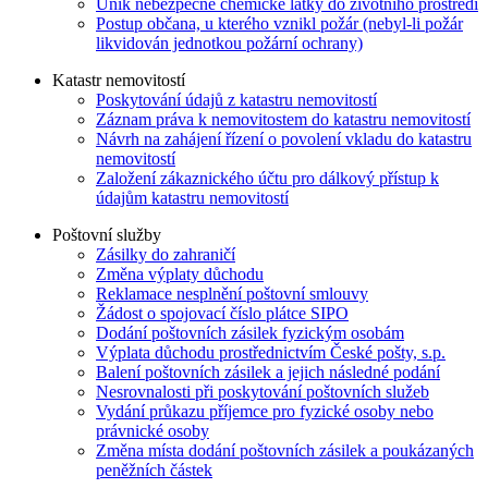
Únik nebezpečné chemické látky do životního prostředí
Postup občana, u kterého vznikl požár (nebyl-li požár
likvidován jednotkou požární ochrany)
Katastr nemovitostí
Poskytování údajů z katastru nemovitostí
Záznam práva k nemovitostem do katastru nemovitostí
Návrh na zahájení řízení o povolení vkladu do katastru
nemovitostí
Založení zákaznického účtu pro dálkový přístup k
údajům katastru nemovitostí
Poštovní služby
Zásilky do zahraničí
Změna výplaty důchodu
Reklamace nesplnění poštovní smlouvy
Žádost o spojovací číslo plátce SIPO
Dodání poštovních zásilek fyzickým osobám
Výplata důchodu prostřednictvím České pošty, s.p.
Balení poštovních zásilek a jejich následné podání
Nesrovnalosti při poskytování poštovních služeb
Vydání průkazu příjemce pro fyzické osoby nebo
právnické osoby
Změna místa dodání poštovních zásilek a poukázaných
peněžních částek