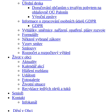
Úřední deska
Doručování občanům s trvalým pobytem na
ohlašovně OÚ Palonín
Výroční zprávy
Informace o zpracování osobních údajů GDPR
GDPR
Vyhlášky, směrnice, nařízení, opatření, plány rozvoje
Formuláře
Některé vybrané zákony
Vzory smluv
Smlouvy
Rozpočet a rozpočtový výhled
Život v obci
Aktuality
Kalendář akcí
Hlášení rozhlasu
Události
Fotogalerie
Životní situace
Recyklace jedlých olejů a tuků
Senioři
Kontakt
Infokanál
Dění v Obci