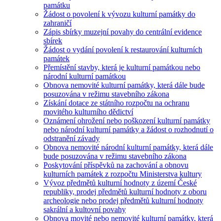
památku
Žádost o povolení k vývozu kulturní památky do
zahraničí
Zápis sbírky muzejní povahy do centrální evidence
sbírek
Žádost o vydání povolení k restaurování kulturních
památek
Přemístění stavby, která je kulturní památkou nebo
národní kulturní památkou
Obnova nemovité kulturní památky, která dále bude
posuzována v režimu stavebního zákona
Získání dotace ze státního rozpočtu na ochranu
movitého kulturního dědictví
Oznámení ohrožení nebo poškození kulturní památky
nebo národní kulturní památky a žádost o rozhodnutí o
odstranění závady
Obnova nemovité národní kulturní památky, která dále
bude posuzována v režimu stavebního zákona
Poskytování příspěvků na zachování a obnovu
kulturních památek z rozpočtu Ministerstva kultury
Vývoz předmětů kulturní hodnoty z území České
republiky, prodej předmětů kulturní hodnoty z oboru
archeologie nebo prodej předmětů kulturní hodnoty
sakrální a kultovní povahy
Obnova movité nebo nemovité kulturní památky, která