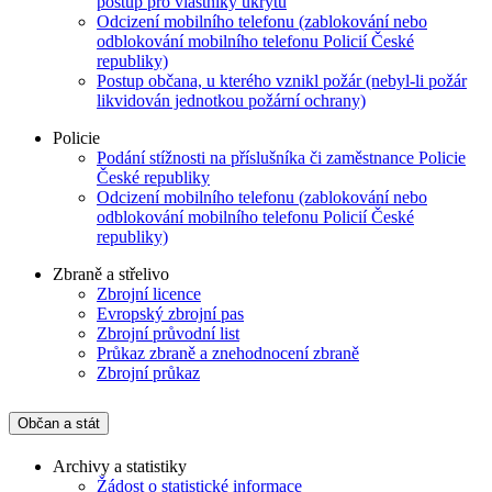
postup pro vlastníky úkrytů
Odcizení mobilního telefonu (zablokování nebo
odblokování mobilního telefonu Policií České
republiky)
Postup občana, u kterého vznikl požár (nebyl-li požár
likvidován jednotkou požární ochrany)
Policie
Podání stížnosti na příslušníka či zaměstnance Policie
České republiky
Odcizení mobilního telefonu (zablokování nebo
odblokování mobilního telefonu Policií České
republiky)
Zbraně a střelivo
Zbrojní licence
Evropský zbrojní pas
Zbrojní průvodní list
Průkaz zbraně a znehodnocení zbraně
Zbrojní průkaz
Občan a stát
Archivy a statistiky
Žádost o statistické informace