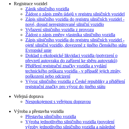
Registrace vozidel
Zánik silničního vozidla
Žádost o zápis změn údajů v registru silničních vozidel
Zápis silničního vozidla do registru silničních vozidel -
nové, dosud neregistrované silniční vozidlo
Vyřazení silničního vozidla z provozu
Žádost o zápis změny vlastníka silničního vozidla
Zápis silničního vozidla do registru silničních vozidel -
ojeté silniční vozidlo, dovezené z jiného členského státu
Evropské unie
Doklad o ekologické likvidaci vozidla (potvrzení o
převzetí autovraku do zařízení ke sběru autovraků)
Přidělení registrační značky vozidla a vydání
technického průkazu vozidla - v případě jejich ztráty,
poškození nebo odcizení
Vývoz silničního vozidla z České republiky a přidělení
registrační značky pro vývoz do jiného státu
Veřejná doprava
Nespokojenost s veřejnou dopravou
Výroba a přestavba vozidla
Přestavba silničního vozidla
Výroba jednotlivého silničního vozidla (povolení
výroby jednotlivého silničního vozidla a následné