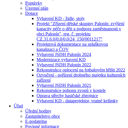
Poptávky
Územní plán
Dotace
Vybavení KD - židle, stoly
Projekt "Zřízení dětské skupiny Palonín: zvýšení
kapacity péče o děti a podpora zaměstnanosti v
obci Palonín", reg. č. projektu
CZ.31.6.0/0.0/0.0/24_150/0011217"
Projektová dokumentace na splaškovou
kanalizaci a ČOV
Vybavení JSDH Palonín 2024
Modernizace vybavení KD
Vybavení JSDH Palonín 2022
Rekonstrukce oplocení na fotbalovém hřišti 2022
Ozvučení - pořízení drobného majetku kulturních
zařízení
Vybavení JSDH Palonín 2021
Rekonstrukce pohonu zvonů v kostele
Oprava střechy hasičské zbrojnice
Vybavení KD - dataprojektor, vratné kelímky
Úřad
Úřední hodiny
Zastupitelstvo obce
E-podatelna
Povinné informace