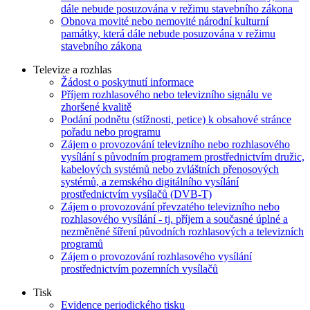
dále nebude posuzována v režimu stavebního zákona
Obnova movité nebo nemovité národní kulturní
památky, která dále nebude posuzována v režimu
stavebního zákona
Televize a rozhlas
Žádost o poskytnutí informace
Příjem rozhlasového nebo televizního signálu ve
zhoršené kvalitě
Podání podnětu (stížnosti, petice) k obsahové stránce
pořadu nebo programu
Zájem o provozování televizního nebo rozhlasového
vysílání s původním programem prostřednictvím družic,
kabelových systémů nebo zvláštních přenosových
systémů, a zemského digitálního vysílání
prostřednictvím vysílačů (DVB-T)
Zájem o provozování převzatého televizního nebo
rozhlasového vysílání - tj. příjem a současné úplné a
nezměněné šíření původních rozhlasových a televizních
programů
Zájem o provozování rozhlasového vysílání
prostřednictvím pozemních vysílačů
Tisk
Evidence periodického tisku