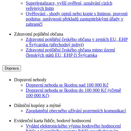
Superlegalizace, vyšší ověření, uznávání cizích
veřejných listin
Ověřování - shody opisů nebo kopie s listinou, pravosti
podpisu, správnosti překladů zastupitelskými úřady v
zahraničí
Zdravotní pojištění občana
Zdravotní pojištění českého občana v zemích EU, EHP
a Švýcarsku (přechodný pobyt)
Zdravotní pojištění českého občana mimo území
členských států EU, EHP či Švýcarska
Doprava
Dopravní nehody
Dopravní nehoda se škodou nad 100 000 Kč
Dopravní nehoda se škodou do 100 000 Kč (včetně
100 000 Kč)
Dálniční kupóny a mýtné
Zpoplatnění obecného užívání pozemních komunikací
Evidenční karta řidiče, bodové hodnocení
Vydání elektronického výpisu bodového hodnocení