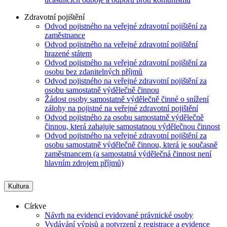
Zdravotní pojištění
Odvod pojistného na veřejné zdravotní pojištění za
zaměstnance
Odvod pojistného na veřejné zdravotní pojištění
hrazené státem
Odvod pojistného na veřejné zdravotní pojištění za
osobu bez zdanitelných příjmů
Odvod pojistného na veřejné zdravotní pojištění za
osobu samostatně výdělečně činnou
Žádost osoby samostatně výdělečně činné o snížení
zálohy na pojistné na veřejné zdravotní pojištění
Odvod pojistného za osobu samostatně výdělečně
činnou, která zahajuje samostatnou výdělečnou činnost
Odvod pojistného na veřejné zdravotní pojištění za
osobu samostatně výdělečně činnou, která je současně
zaměstnancem (a samostatná výdělečná činnost není
hlavním zdrojem příjmů)
Kultura
Církve
Návrh na evidenci evidované právnické osoby
Vydávání výpisů a potvrzení z registrace a evidence