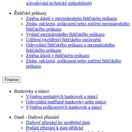
schvalování technické způsobilosti)
Řidičské průkazy
Změna údajů v mezinárodním řidičském průkazu
Ztráta, odcizení, poškození nebo zničení mezinárodního
řidičského průkazu
Vydání mezinárodního řidičského průkazu
Udělení (rozšíření) řidičského oprávnění
Odevzdání řidičského průkazu a mezinárodního
řidičského průkazu
Změna údajů v řidičském průkazu
Ztráta, odcizení, poškození nebo zničení řidičského
průkazu
Finance
Bankovky a mince
Výměna neplatných bankovek a mincí
Odevzdání padělané bankovky nebo mince
Výměna poškozených bankovek a mincí
Daně - Daňová přiznání
Daňové přiznání ke spotřební dani
Podání přiznání k dani dědické