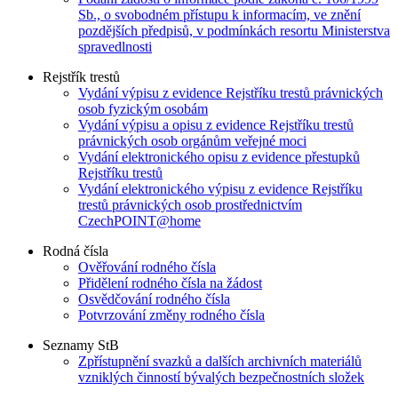
Sb., o svobodném přístupu k informacím, ve znění
pozdějších předpisů, v podmínkách resortu Ministerstva
spravedlnosti
Rejstřík trestů
Vydání výpisu z evidence Rejstříku trestů právnických
osob fyzickým osobám
Vydání výpisu a opisu z evidence Rejstříku trestů
právnických osob orgánům veřejné moci
Vydání elektronického opisu z evidence přestupků
Rejstříku trestů
Vydání elektronického výpisu z evidence Rejstříku
trestů právnických osob prostřednictvím
CzechPOINT@home
Rodná čísla
Ověřování rodného čísla
Přidělení rodného čísla na žádost
Osvědčování rodného čísla
Potvrzování změny rodného čísla
Seznamy StB
Zpřístupnění svazků a dalších archivních materiálů
vzniklých činností bývalých bezpečnostních složek