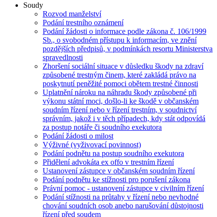
Soudy
Rozvod manželství
Podání trestního oznámení
Podání žádosti o informace podle zákona č. 106/1999
Sb., o svobodném přístupu k informacím, ve znění
pozdějších předpisů, v podmínkách resortu Ministerstva
spravedlnosti
Zhoršení sociální situace v důsledku škody na zdraví
způsobené trestným činem, které zakládá právo na
poskytnutí peněžité pomoci obětem trestné činnosti
Uplatnění nároku na náhradu škody způsobené při
výkonu státní moci, došlo-li ke škodě v občanském
soudním řízení nebo v řízení trestním, v soudnictví
správním, jakož i v těch případech, kdy stát odpovídá
za postup notáře či soudního exekutora
Podání žádosti o milost
Výživné (vyživovací povinnost)
Podání podnětu na postup soudního exekutora
Přidělení advokáta ex offo v trestním řízení
Ustanovení zástupce v občanském soudním řízení
Podání podnětu ke stížnosti pro porušení zákona
Právní pomoc - ustanovení zástupce v civilním řízení
Podání stížnosti na průtahy v řízení nebo nevhodné
chování soudních osob anebo narušování důstojnosti
řízení před soudem