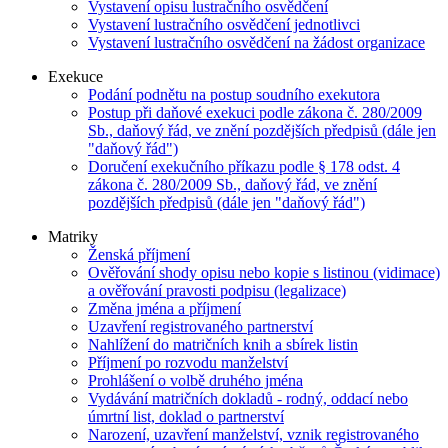
Vystavení opisu lustračního osvědčení
Vystavení lustračního osvědčení jednotlivci
Vystavení lustračního osvědčení na žádost organizace
Exekuce
Podání podnětu na postup soudního exekutora
Postup při daňové exekuci podle zákona č. 280/2009
Sb., daňový řád, ve znění pozdějších předpisů (dále jen
"daňový řád")
Doručení exekučního příkazu podle § 178 odst. 4
zákona č. 280/2009 Sb., daňový řád, ve znění
pozdějších předpisů (dále jen "daňový řád")
Matriky
Ženská příjmení
Ověřování shody opisu nebo kopie s listinou (vidimace)
a ověřování pravosti podpisu (legalizace)
Změna jména a příjmení
Uzavření registrovaného partnerství
Nahlížení do matričních knih a sbírek listin
Příjmení po rozvodu manželství
Prohlášení o volbě druhého jména
Vydávání matričních dokladů - rodný, oddací nebo
úmrtní list, doklad o partnerství
Narození, uzavření manželství, vznik registrovaného