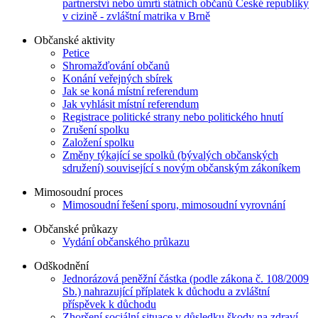
partnerství nebo úmrtí státních občanů České republiky
v cizině - zvláštní matrika v Brně
Občanské aktivity
Petice
Shromažďování občanů
Konání veřejných sbírek
Jak se koná místní referendum
Jak vyhlásit místní referendum
Registrace politické strany nebo politického hnutí
Zrušení spolku
Založení spolku
Změny týkající se spolků (bývalých občanských
sdružení) související s novým občanským zákoníkem
Mimosoudní proces
Mimosoudní řešení sporu, mimosoudní vyrovnání
Občanské průkazy
Vydání občanského průkazu
Odškodnění
Jednorázová peněžní částka (podle zákona č. 108/2009
Sb.) nahrazující příplatek k důchodu a zvláštní
příspěvek k důchodu
Zhoršení sociální situace v důsledku škody na zdraví