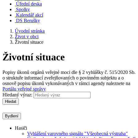
Úřední deska
Spolky
Kalendář akcí
DS Berušky
Úvodní stránka
Život v obci
Životní situace
Životní situace
Popisy úkonů orgánů veřejné moci dle § 2 vyhlášky č. 515/2020 Sb.
o struktuře informací zveřejňovaných o povinném subjektu a o
osnově popisu úkonů vykonávaných v rámci agendy naleznete na
Portálu veřejné správy
Hledaný výraz:
Hledat
Bydlení
Hasiči
Vyhlášení varovného signálu "Všeobecná výstraha"