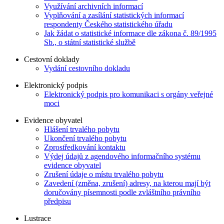
Využívání archivních informací
Vyplňování a zasílání statistických informací
respondenty Českého statistického úřadu
Jak žádat o statistické informace dle zákona č. 89/1995
Sb., o státní statistické službě
Cestovní doklady
Vydání cestovního dokladu
Elektronický podpis
Elektronický podpis pro komunikaci s orgány veřejné
moci
Evidence obyvatel
Hlášení trvalého pobytu
Ukončení trvalého pobytu
Zprostředkování kontaktu
Výdej údajů z agendového informačního systému
evidence obyvatel
Zrušení údaje o místu trvalého pobytu
Zavedení (změna, zrušení) adresy, na kterou mají být
doručovány písemnosti podle zvláštního právního
předpisu
Lustrace