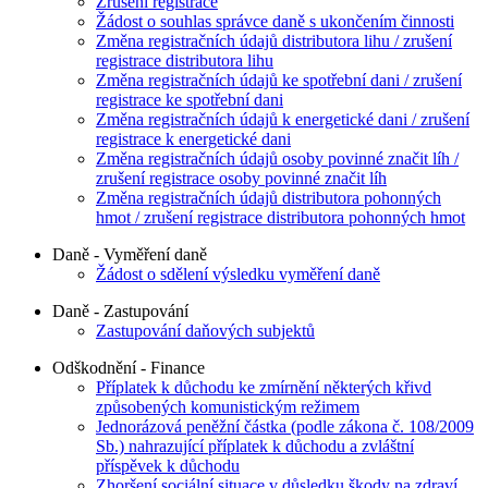
Zrušení registrace
Žádost o souhlas správce daně s ukončením činnosti
Změna registračních údajů distributora lihu / zrušení
registrace distributora lihu
Změna registračních údajů ke spotřební dani / zrušení
registrace ke spotřební dani
Změna registračních údajů k energetické dani / zrušení
registrace k energetické dani
Změna registračních údajů osoby povinné značit líh /
zrušení registrace osoby povinné značit líh
Změna registračních údajů distributora pohonných
hmot / zrušení registrace distributora pohonných hmot
Daně - Vyměření daně
Žádost o sdělení výsledku vyměření daně
Daně - Zastupování
Zastupování daňových subjektů
Odškodnění - Finance
Příplatek k důchodu ke zmírnění některých křivd
způsobených komunistickým režimem
Jednorázová peněžní částka (podle zákona č. 108/2009
Sb.) nahrazující příplatek k důchodu a zvláštní
příspěvek k důchodu
Zhoršení sociální situace v důsledku škody na zdraví