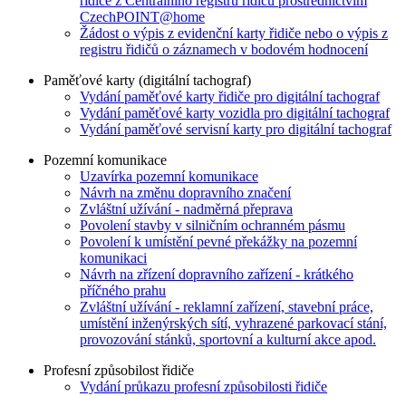
řidiče z Centrálního registru řidičů prostřednictvím
CzechPOINT@home
Žádost o výpis z evidenční karty řidiče nebo o výpis z
registru řidičů o záznamech v bodovém hodnocení
Paměťové karty (digitální tachograf)
Vydání paměťové karty řidiče pro digitální tachograf
Vydání paměťové karty vozidla pro digitální tachograf
Vydání paměťové servisní karty pro digitální tachograf
Pozemní komunikace
Uzavírka pozemní komunikace
Návrh na změnu dopravního značení
Zvláštní užívání - nadměrná přeprava
Povolení stavby v silničním ochranném pásmu
Povolení k umístění pevné překážky na pozemní
komunikaci
Návrh na zřízení dopravního zařízení - krátkého
příčného prahu
Zvláštní užívání - reklamní zařízení, stavební práce,
umístění inženýrských sítí, vyhrazené parkovací stání,
provozování stánků, sportovní a kulturní akce apod.
Profesní způsobilost řidiče
Vydání průkazu profesní způsobilosti řidiče