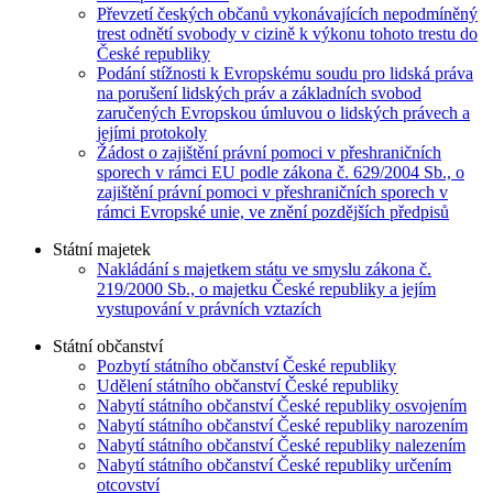
Převzetí českých občanů vykonávajících nepodmíněný
trest odnětí svobody v cizině k výkonu tohoto trestu do
České republiky
Podání stížnosti k Evropskému soudu pro lidská práva
na porušení lidských práv a základních svobod
zaručených Evropskou úmluvou o lidských právech a
jejími protokoly
Žádost o zajištění právní pomoci v přeshraničních
sporech v rámci EU podle zákona č. 629/2004 Sb., o
zajištění právní pomoci v přeshraničních sporech v
rámci Evropské unie, ve znění pozdějších předpisů
Státní majetek
Nakládání s majetkem státu ve smyslu zákona č.
219/2000 Sb., o majetku České republiky a jejím
vystupování v právních vztazích
Státní občanství
Pozbytí státního občanství České republiky
Udělení státního občanství České republiky
Nabytí státního občanství České republiky osvojením
Nabytí státního občanství České republiky narozením
Nabytí státního občanství České republiky nalezením
Nabytí státního občanství České republiky určením
otcovství