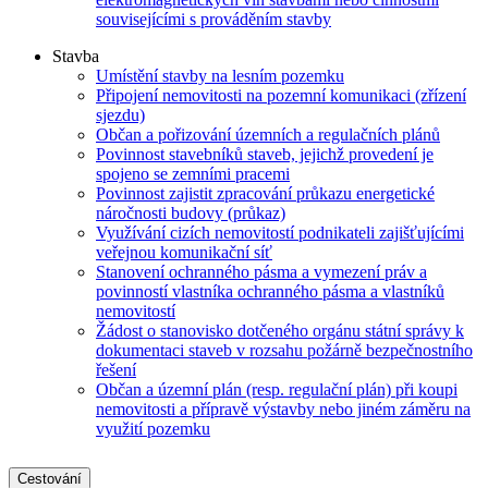
souvisejícími s prováděním stavby
Stavba
Umístění stavby na lesním pozemku
Připojení nemovitosti na pozemní komunikaci (zřízení
sjezdu)
Občan a pořizování územních a regulačních plánů
Povinnost stavebníků staveb, jejichž provedení je
spojeno se zemními pracemi
Povinnost zajistit zpracování průkazu energetické
náročnosti budovy (průkaz)
Využívání cizích nemovitostí podnikateli zajišťujícími
veřejnou komunikační síť
Stanovení ochranného pásma a vymezení práv a
povinností vlastníka ochranného pásma a vlastníků
nemovitostí
Žádost o stanovisko dotčeného orgánu státní správy k
dokumentaci staveb v rozsahu požárně bezpečnostního
řešení
Občan a územní plán (resp. regulační plán) při koupi
nemovitosti a přípravě výstavby nebo jiném záměru na
využití pozemku
Cestování