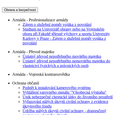
Obrana a bezpečnost
Armáda - Profesionalizace armády
Zájem o služební poměr vojáka z povolání
Studium na Univerzitě obrany nebo na Vojenském
oboru při Fakultě tělesné výchovy a sportu Univerzity
Karlovy v Praze - Zájem o služební poměr vojáka z
povolání
Armáda - Převod majetku
Úplatný převod nepotřebného movitého majetku
Úplatný převod nepotřebného nemovitého majetku do
vlastnictví fyzických a právnických osob
Armáda - Vojenská kontrarozvědka
Ochrana občanů
Podnět k instalování kamerového systému
Vyhlášení varovného signálu "Všeobecná výstraha"
Únik nebezpečné chemické látky do životního prostředí
Vyřazování stálých úkrytů civilní ochrany z evidence
úkrytového fondu
Údržba stálých úkrytů civilní ochrany - doporučený