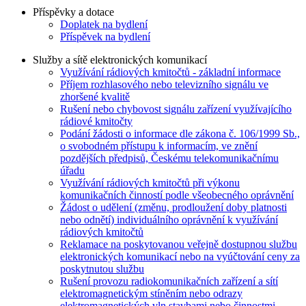
Příspěvky a dotace
Doplatek na bydlení
Příspěvek na bydlení
Služby a sítě elektronických komunikací
Využívání rádiových kmitočtů - základní informace
Příjem rozhlasového nebo televizního signálu ve
zhoršené kvalitě
Rušení nebo chybovost signálu zařízení využívajícího
rádiové kmitočty
Podání žádosti o informace dle zákona č. 106/1999 Sb.,
o svobodném přístupu k informacím, ve znění
pozdějších předpisů, Českému telekomunikačnímu
úřadu
Využívání rádiových kmitočtů při výkonu
komunikačních činností podle všeobecného oprávnění
Žádost o udělení (změnu, prodloužení doby platnosti
nebo odnětí) individuálního oprávnění k využívání
rádiových kmitočtů
Reklamace na poskytovanou veřejně dostupnou službu
elektronických komunikací nebo na vyúčtování ceny za
poskytnutou službu
Rušení provozu radiokomunikačních zařízení a sítí
elektromagnetickým stíněním nebo odrazy
elektromagnetických vln stavbami nebo činnostmi