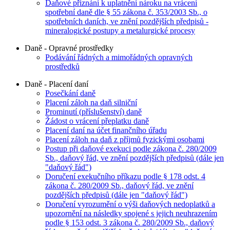
Daňové přiznání k uplatnění nároku na vrácení
spotřební daně dle § 55 zákona č. 353/2003 Sb., o
spotřebních daních, ve znění pozdějších předpisů -
mineralogické postupy a metalurgické procesy
Daně - Opravné prostředky
Podávání řádných a mimořádných opravných
prostředků
Daně - Placení daní
Posečkání daně
Placení záloh na daň silniční
Prominutí (příslušenství) daně
Žádost o vrácení přeplatku daně
Placení daní na účet finančního úřadu
Placení záloh na daň z příjmů fyzickými osobami
Postup při daňové exekuci podle zákona č. 280/2009
Sb., daňový řád, ve znění pozdějších předpisů (dále jen
"daňový řád")
Doručení exekučního příkazu podle § 178 odst. 4
zákona č. 280/2009 Sb., daňový řád, ve znění
pozdějších předpisů (dále jen "daňový řád")
Doručení vyrozumění o výši daňových nedoplatků a
upozornění na následky spojené s jejich neuhrazením
podle § 153 odst. 3 zákona č. 280/2009 Sb., daňový