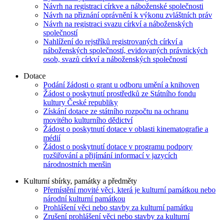
Návrh na registraci církve a náboženské společnosti
Návrh na přiznání oprávnění k výkonu zvláštních práv
Návrh na registraci svazu církví a náboženských
společností
Nahlížení do rejstříků registrovaných církví a
náboženských společností, evidovaných právnických
osob, svazů církví a náboženských společností
Dotace
Podání žádosti o grant u odboru umění a knihoven
Žádost o poskytnutí prostředků ze Státního fondu
kultury České republiky
Získání dotace ze státního rozpočtu na ochranu
movitého kulturního dědictví
Žádost o poskytnutí dotace v oblasti kinematografie a
médií
Žádost o poskytnutí dotace v programu podpory
rozšiřování a přijímání informací v jazycích
národnostních menšin
Kulturní sbírky, památky a předměty
Přemístění movité věci, která je kulturní památkou nebo
národní kulturní památkou
Prohlášení věci nebo stavby za kulturní památku
Zrušení prohlášení věci nebo stavby za kulturní