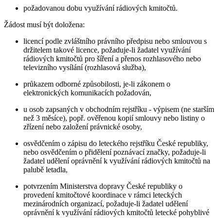
požadovanou dobu využívání rádiových kmitočtů.
Žádost musí být doložena:
licencí podle zvláštního právního předpisu nebo smlouvou s
držitelem takové licence, požaduje-li žadatel využívání
rádiových kmitočtů pro šíření a přenos rozhlasového nebo
televizního vysílání (rozhlasová služba),
průkazem odborné způsobilosti, je-li zákonem o
elektronických komunikacích požadován,
u osob zapsaných v obchodním rejstříku - výpisem (ne starším
než 3 měsíce), popř. ověřenou kopií smlouvy nebo listiny o
zřízení nebo založení právnické osoby,
osvědčením o zápisu do leteckého rejstříku České republiky,
nebo osvědčením o přidělení poznávací značky, požaduje-li
žadatel udělení oprávnění k využívání rádiových kmitočtů na
palubě letadla,
potvrzením Ministerstva dopravy České republiky o
provedení kmitočtové koordinace v rámci leteckých
mezinárodních organizací, požaduje-li žadatel udělení
oprávnění k využívání rádiových kmitočtů letecké pohyblivé