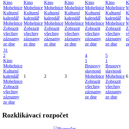
Kino
Kino
Kino
Kino
Kino
Kino
K
Mohelnice
Mohelnice
Mohelnice
Mohelnice
Mohelnice
Mohelnice
M
Kulturní
Kulturní
Kulturní
Kulturní
Kulturní
Kulturní
K
kalendář
kalendář
kalendář
kalendář
kalendář
kalendář
k
Mohelnice
Mohelnice
Mohelnice
Mohelnice
Mohelnice
Mohelnice
M
Zobrazit
Zobrazit
Zobrazit
Zobrazit
Zobrazit
Zobrazit
Z
všechny
všechny
všechny
všechny
všechny
všechny
v
záznamy
záznamy
záznamy
záznamy
záznamy
záznamy
z
ze dne
ze dne
ze dne
ze dne
ze dne
ze dne
z
31
2
4
5
Kino
1
1
Mohelnice
Brusovy
Brusovy
Kulturní
slavnosti
slavnosti
kalendář
1
2
3
Mohelnice
Mohelnice
6
Mohelnice
Zobrazit
Zobrazit
Zobrazit
všechny
všechny
všechny
záznamy
záznamy
záznamy
ze dne
ze dne
ze dne
Rozklikávací rozpočet