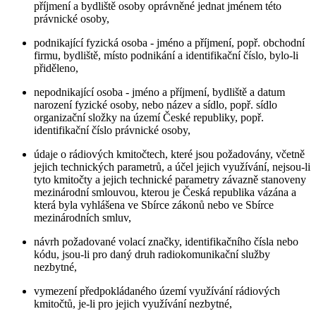
příjmení a bydliště osoby oprávněné jednat jménem této
právnické osoby,
podnikající fyzická osoba - jméno a příjmení, popř. obchodní
firmu, bydliště, místo podnikání a identifikační číslo, bylo-li
přiděleno,
nepodnikající osoba - jméno a příjmení, bydliště a datum
narození fyzické osoby, nebo název a sídlo, popř. sídlo
organizační složky na území České republiky, popř.
identifikační číslo právnické osoby,
údaje o rádiových kmitočtech, které jsou požadovány, včetně
jejich technických parametrů, a účel jejich využívání, nejsou-li
tyto kmitočty a jejich technické parametry závazně stanoveny
mezinárodní smlouvou, kterou je Česká republika vázána a
která byla vyhlášena ve Sbírce zákonů nebo ve Sbírce
mezinárodních smluv,
návrh požadované volací značky, identifikačního čísla nebo
kódu, jsou-li pro daný druh radiokomunikační služby
nezbytné,
vymezení předpokládaného území využívání rádiových
kmitočtů, je-li pro jejich využívání nezbytné,