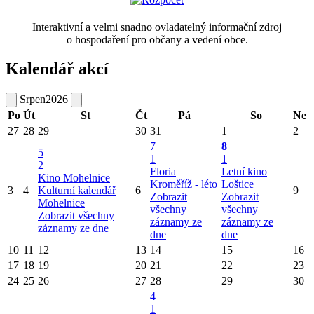
Interaktivní a velmi snadno ovladatelný informační zdroj
o hospodaření pro občany a vedení obce.
Kalendář akcí
Srpen
2026
Po
Út
St
Čt
Pá
So
Ne
27
28
29
30
31
1
2
7
8
5
1
1
2
Floria
Letní kino
Kino Mohelnice
Kroměříž - léto
Loštice
3
4
Kulturní kalendář
6
9
Zobrazit
Zobrazit
Mohelnice
všechny
všechny
Zobrazit všechny
záznamy ze
záznamy ze
záznamy ze dne
dne
dne
10
11
12
13
14
15
16
17
18
19
20
21
22
23
24
25
26
27
28
29
30
4
1