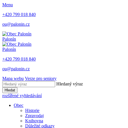
Menu
+420 799 018 840
ou@palonin.cz
Palonín
Palonín
+420 799 018 840
ou@palonin.cz
Mapa webu
Verze pro seniory
Hledaný výraz
Hledat
rozšířené vyhledávání
Obec
Historie
Zpravodaj
Knihovna
Důležité odkazy