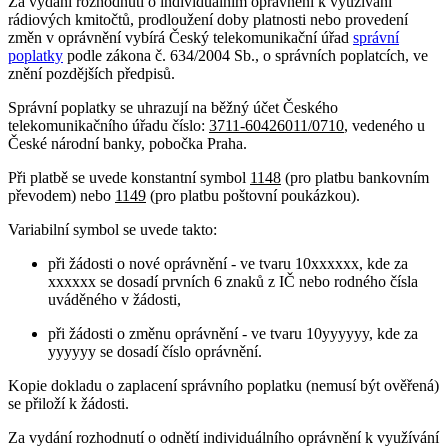
Za vydání rozhodnutí o individuálním oprávnění k využívání
rádiových kmitočtů, prodloužení doby platnosti nebo provedení
změn v oprávnění vybírá Český telekomunikační úřad
správní
poplatky
podle zákona č. 634/2004 Sb., o správních poplatcích, ve
znění pozdějších předpisů.
Správní poplatky se uhrazují na běžný účet Českého
telekomunikačního úřadu číslo:
3711-60426011/0710
, vedeného u
České národní banky, pobočka Praha.
Při platbě se uvede konstantní symbol
1148
(pro platbu bankovním
převodem) nebo
1149
(pro platbu poštovní poukázkou).
Variabilní symbol se uvede takto:
při žádosti o nové oprávnění - ve tvaru 10xxxxxx, kde za
xxxxxx se dosadí prvních 6 znaků z IČ nebo rodného čísla
uváděného v žádosti,
při žádosti o změnu oprávnění - ve tvaru 10yyyyyy, kde za
yyyyyy se dosadí číslo oprávnění.
Kopie dokladu o zaplacení správního poplatku (nemusí být ověřená)
se přiloží k žádosti.
Za vydání rozhodnutí o odnětí individuálního oprávnění k využívání