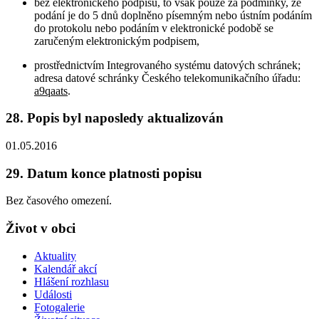
bez elektronického podpisu, to však pouze za podmínky, že
podání je do 5 dnů doplněno písemným nebo ústním podáním
do protokolu nebo podáním v elektronické podobě se
zaručeným elektronickým podpisem,
prostřednictvím Integrovaného systému datových schránek;
adresa datové schránky Českého telekomunikačního úřadu:
a9qaats
.
28. Popis byl naposledy aktualizován
01.05.2016
29. Datum konce platnosti popisu
Bez časového omezení.
Život v obci
Aktuality
Kalendář akcí
Hlášení rozhlasu
Události
Fotogalerie