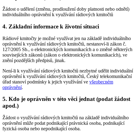
Žádost o udělení (změnu, prodloužení doby platnosti nebo odnětí)
individuálního oprávnění k využívání rádiových kmitočtů
4. Základní informace k životní situaci
Rádiové kmitočty je možné využívat jen na základě individuálního
oprávnění k využívání rádiových kmitočtů, nestanoví-li zákon č.
127/2005 Sb., o elektronických komunikacích a o změně některých
souvisejících zákonů (zákon o elektronických komunikacích), ve
znění pozdějších předpisů, jinak.
Není-li k využívání rádiových kmitočtů nezbytné udělit individuální
oprávnění k využívání rádiových kmitočtů, Český telekomunikační
úřad stanoví podmínky k jejich využívání ve
všeobecném
oprávnění
.
5. Kdo je oprávněn v této věci jednat (podat žádost
apod.)
Žádost o využívání rádiových kmitočtů na základě individuálního
oprávnění může podat podnikající právnická osoba, podnikající
fyzická osoba nebo nepodnikající osoba.