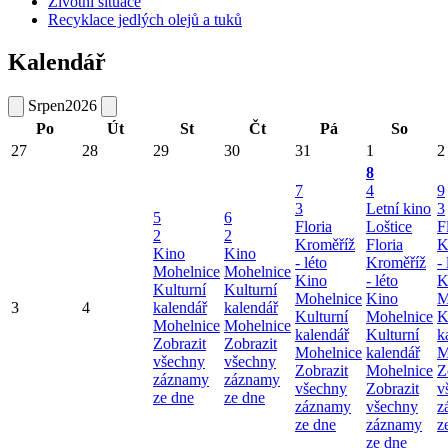
Životní situace
Recyklace jedlých olejů a tuků
Kalendář
Srpen
2026
Po
Út
St
Čt
Pá
So
27
28
29
30
31
1
2
8
7
4
9
3
Letní kino
3
5
6
Floria
Loštice
F
2
2
Kroměříž
Floria
K
Kino
Kino
- léto
Kroměříž
- 
Mohelnice
Mohelnice
Kino
- léto
K
Kulturní
Kulturní
Mohelnice
Kino
M
3
4
kalendář
kalendář
Kulturní
Mohelnice
K
Mohelnice
Mohelnice
kalendář
Kulturní
k
Zobrazit
Zobrazit
Mohelnice
kalendář
M
všechny
všechny
Zobrazit
Mohelnice
Z
záznamy
záznamy
všechny
Zobrazit
v
ze dne
ze dne
záznamy
všechny
z
ze dne
záznamy
z
ze dne