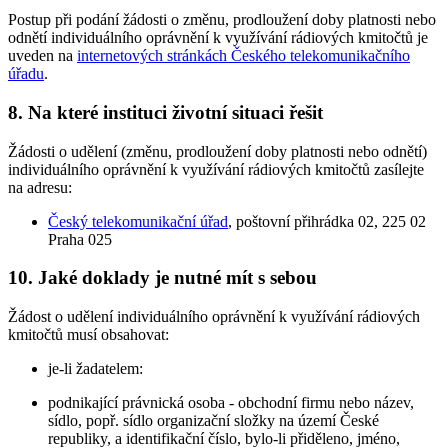
Postup při podání žádosti o změnu, prodloužení doby platnosti nebo
odnětí individuálního oprávnění k využívání rádiových kmitočtů je
uveden na
internetových stránkách Českého telekomunikačního
úřadu
.
8. Na které instituci životní situaci řešit
Žádosti o udělení (změnu, prodloužení doby platnosti nebo odnětí)
individuálního oprávnění k využívání rádiových kmitočtů zasílejte
na adresu:
Český telekomunikační úřad
, poštovní přihrádka 02, 225 02
Praha 025
10. Jaké doklady je nutné mít s sebou
Žádost o udělení individuálního oprávnění k využívání rádiových
kmitočtů musí obsahovat:
je-li žadatelem:
podnikající právnická osoba - obchodní firmu nebo název,
sídlo, popř. sídlo organizační složky na území České
republiky, a identifikační číslo, bylo-li přiděleno, jméno,