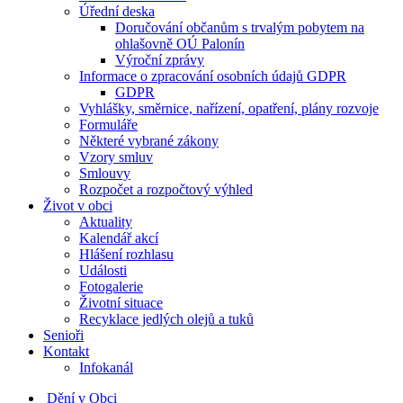
Úřední deska
Doručování občanům s trvalým pobytem na
ohlašovně OÚ Palonín
Výroční zprávy
Informace o zpracování osobních údajů GDPR
GDPR
Vyhlášky, směrnice, nařízení, opatření, plány rozvoje
Formuláře
Některé vybrané zákony
Vzory smluv
Smlouvy
Rozpočet a rozpočtový výhled
Život v obci
Aktuality
Kalendář akcí
Hlášení rozhlasu
Události
Fotogalerie
Životní situace
Recyklace jedlých olejů a tuků
Senioři
Kontakt
Infokanál
Dění v Obci