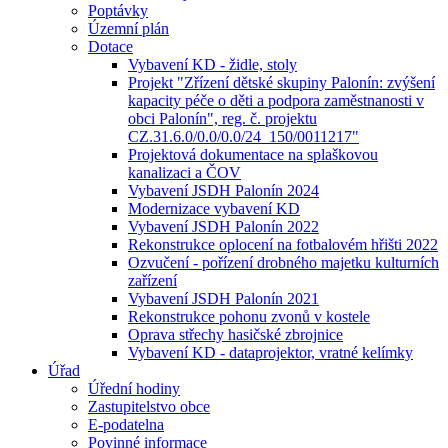
Poptávky
Územní plán
Dotace
Vybavení KD - židle, stoly
Projekt "Zřízení dětské skupiny Palonín: zvýšení
kapacity péče o děti a podpora zaměstnanosti v
obci Palonín", reg. č. projektu
CZ.31.6.0/0.0/0.0/24_150/0011217"
Projektová dokumentace na splaškovou
kanalizaci a ČOV
Vybavení JSDH Palonín 2024
Modernizace vybavení KD
Vybavení JSDH Palonín 2022
Rekonstrukce oplocení na fotbalovém hřišti 2022
Ozvučení - pořízení drobného majetku kulturních
zařízení
Vybavení JSDH Palonín 2021
Rekonstrukce pohonu zvonů v kostele
Oprava střechy hasičské zbrojnice
Vybavení KD - dataprojektor, vratné kelímky
Úřad
Úřední hodiny
Zastupitelstvo obce
E-podatelna
Povinné informace