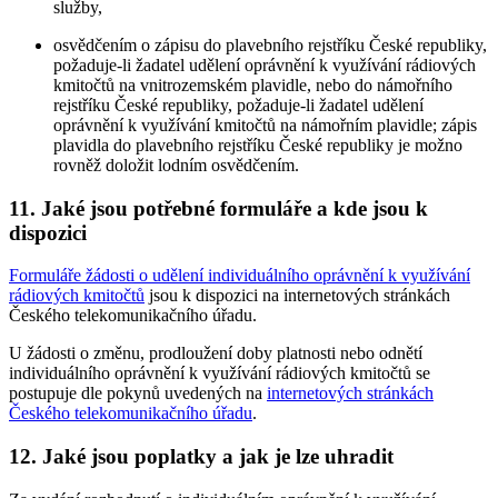
služby,
osvědčením o zápisu do plavebního rejstříku České republiky,
požaduje-li žadatel udělení oprávnění k využívání rádiových
kmitočtů na vnitrozemském plavidle, nebo do námořního
rejstříku České republiky, požaduje-li žadatel udělení
oprávnění k využívání kmitočtů na námořním plavidle; zápis
plavidla do plavebního rejstříku České republiky je možno
rovněž doložit lodním osvědčením.
11. Jaké jsou potřebné formuláře a kde jsou k
dispozici
Formuláře žádosti o udělení individuálního oprávnění k využívání
rádiových kmitočtů
jsou k dispozici na internetových stránkách
Českého telekomunikačního úřadu.
U žádosti o změnu, prodloužení doby platnosti nebo odnětí
individuálního oprávnění k využívání rádiových kmitočtů se
postupuje dle pokynů uvedených na
internetových stránkách
Českého telekomunikačního úřadu
.
12. Jaké jsou poplatky a jak je lze uhradit