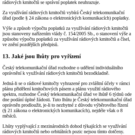
rádiových kmitočtů se správní poplatek neuhrazuje.
Za využívání rádiových kmitočtů vybírá Český telekomunikační
úřad (podle § 24 zákona o elektronických komunikacích) poplatky.
Výše a způsob výpočtu poplatků za využívání rádiových kmitočtů
jsou stanoveny nařízením vlády č. 154/2005 Sb., o stanovení výše a
způsobu výpočtu poplatků za využívání rádiových kmitočtů a čísel,
ve znění pozdějších předpisů.
13. Jaké jsou lhůty pro vyřízení
Český telekomunikační úřad rozhodne o udělení individuálního
oprávnění k využívání rádiových kmitočtů bezodkladně.
Jedná-li se o rádiové kmitočty vyhrazené pro zvláštní účely v rámci
plánu přidělení kmitočtových pásem a plánu využití rádiového
spektra, rozhodne Český telekomunikační úřad ve lhůtě 6 týdnů ode
dne podání úplné žádosti. Tuto lhůtu je Český telekomunikační úřad
oprávněn prodloužit, je-li to nezbytné z důvodu výběrového řízení
(§ 21 zákona o elektronických komunikacích), nejdéle však o 8
měsíců.
Lhůty vyplývající z mezinárodních dohod týkajících se využívání
rádiových kmitočtů nebo orbitálních pozic nejsou tímto dotčeny.