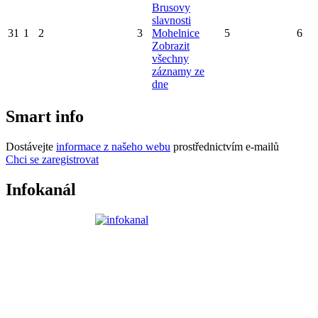
Brusovy
slavnosti
31
1
2
3
Mohelnice
5
6
Zobrazit
všechny
záznamy ze
dne
Smart info
Dostávejte
informace z našeho webu
prostřednictvím e-mailů
Chci se zaregistrovat
Infokanál