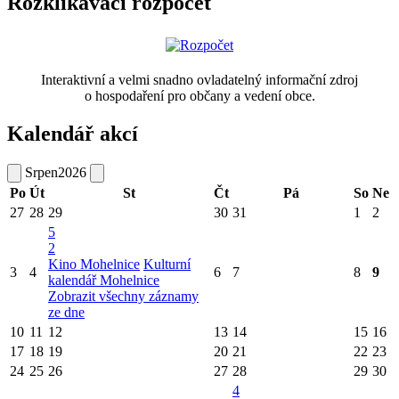
Rozklikávací rozpočet
Interaktivní a velmi snadno ovladatelný informační zdroj
o hospodaření pro občany a vedení obce.
Kalendář akcí
Srpen
2026
Po
Út
St
Čt
Pá
So
Ne
27
28
29
30
31
1
2
5
2
Kino Mohelnice
Kulturní
3
4
6
7
8
9
kalendář Mohelnice
Zobrazit všechny záznamy
ze dne
10
11
12
13
14
15
16
17
18
19
20
21
22
23
24
25
26
27
28
29
30
4