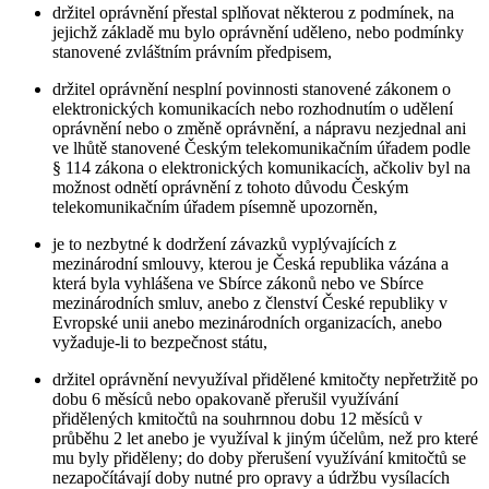
držitel oprávnění přestal splňovat některou z podmínek, na
jejichž základě mu bylo oprávnění uděleno, nebo podmínky
stanovené zvláštním právním předpisem,
držitel oprávnění nesplní povinnosti stanovené zákonem o
elektronických komunikacích nebo rozhodnutím o udělení
oprávnění nebo o změně oprávnění, a nápravu nezjednal ani
ve lhůtě stanovené Českým telekomunikačním úřadem podle
§ 114 zákona o elektronických komunikacích, ačkoliv byl na
možnost odnětí oprávnění z tohoto důvodu Českým
telekomunikačním úřadem písemně upozorněn,
je to nezbytné k dodržení závazků vyplývajících z
mezinárodní smlouvy, kterou je Česká republika vázána a
která byla vyhlášena ve Sbírce zákonů nebo ve Sbírce
mezinárodních smluv, anebo z členství České republiky v
Evropské unii anebo mezinárodních organizacích, anebo
vyžaduje-li to bezpečnost státu,
držitel oprávnění nevyužíval přidělené kmitočty nepřetržitě po
dobu 6 měsíců nebo opakovaně přerušil využívání
přidělených kmitočtů na souhrnnou dobu 12 měsíců v
průběhu 2 let anebo je využíval k jiným účelům, než pro které
mu byly přiděleny; do doby přerušení využívání kmitočtů se
nezapočítávají doby nutné pro opravy a údržbu vysílacích