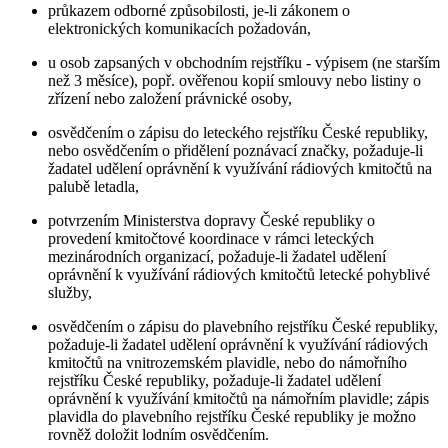
průkazem odborné způsobilosti, je-li zákonem o
elektronických komunikacích požadován,
u osob zapsaných v obchodním rejstříku - výpisem (ne starším
než 3 měsíce), popř. ověřenou kopií smlouvy nebo listiny o
zřízení nebo založení právnické osoby,
osvědčením o zápisu do leteckého rejstříku České republiky,
nebo osvědčením o přidělení poznávací značky, požaduje-li
žadatel udělení oprávnění k využívání rádiových kmitočtů na
palubě letadla,
potvrzením Ministerstva dopravy České republiky o
provedení kmitočtové koordinace v rámci leteckých
mezinárodních organizací, požaduje-li žadatel udělení
oprávnění k využívání rádiových kmitočtů letecké pohyblivé
služby,
osvědčením o zápisu do plavebního rejstříku České republiky,
požaduje-li žadatel udělení oprávnění k využívání rádiových
kmitočtů na vnitrozemském plavidle, nebo do námořního
rejstříku České republiky, požaduje-li žadatel udělení
oprávnění k využívání kmitočtů na námořním plavidle; zápis
plavidla do plavebního rejstříku České republiky je možno
rovněž doložit lodním osvědčením.