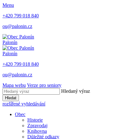
Menu
+420 799 018 840
ou@palonin.cz
Palonín
Palonín
+420 799 018 840
ou@palonin.cz
Mapa webu
Verze pro seniory
Hledaný výraz
Hledat
rozšířené vyhledávání
Obec
Historie
Zpravodaj
Knihovna
Důležité odkazy