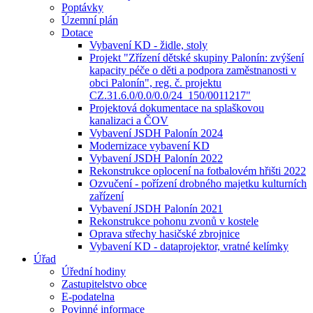
Poptávky
Územní plán
Dotace
Vybavení KD - židle, stoly
Projekt "Zřízení dětské skupiny Palonín: zvýšení
kapacity péče o děti a podpora zaměstnanosti v
obci Palonín", reg. č. projektu
CZ.31.6.0/0.0/0.0/24_150/0011217"
Projektová dokumentace na splaškovou
kanalizaci a ČOV
Vybavení JSDH Palonín 2024
Modernizace vybavení KD
Vybavení JSDH Palonín 2022
Rekonstrukce oplocení na fotbalovém hřišti 2022
Ozvučení - pořízení drobného majetku kulturních
zařízení
Vybavení JSDH Palonín 2021
Rekonstrukce pohonu zvonů v kostele
Oprava střechy hasičské zbrojnice
Vybavení KD - dataprojektor, vratné kelímky
Úřad
Úřední hodiny
Zastupitelstvo obce
E-podatelna
Povinné informace