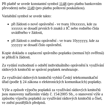
Při platbě se uvede konstantní symbol
1148
(pro platbu bankovním
převodem) nebo
1149
(pro platbu poštovní poukázkou).
Variabilní symbol se uvede takto:
při žádosti o nové oprávnění - ve tvaru 10xxxxxx, kde za
xxxxxx se dosadí prvních 6 znaků z IČ nebo rodného čísla
uváděného v žádosti,
při žádosti o změnu oprávnění - ve tvaru 10yyyyyy, kde za
yyyyyy se dosadí číslo oprávnění.
Kopie dokladu o zaplacení správního poplatku (nemusí být ověřená)
se přiloží k žádosti.
Za vydání rozhodnutí o odnětí individuálního oprávnění k využívání
rádiových kmitočtů se správní poplatek neuhrazuje.
Za využívání rádiových kmitočtů vybírá Český telekomunikační
úřad (podle § 24 zákona o elektronických komunikacích) poplatky.
Výše a způsob výpočtu poplatků za využívání rádiových kmitočtů
jsou stanoveny nařízením vlády č. 154/2005 Sb., o stanovení výše a
způsobu výpočtu poplatků za využívání rádiových kmitočtů a čísel,
ve znění pozdějších předpisů.