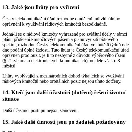
13. Jaké jsou lhůty pro vyřízení
Český telekomunikační úřad rozhodne o udělení individuálního
oprávnění k využívání rádiových kmitočtů bezodkladně.
Jedná-li se o rádiové kmitočty vyhrazené pro zvláštní účely v rámci
plánu přidělení kmitočtových pásem a plánu využití rádiového
spektra, rozhodne Český telekomunikační úřad ve lhůtě 6 týdnů ode
dne podání úplné žádosti. Tuto lhůtu je Český telekomunikační úřad
oprávněn prodloužit, je-li to nezbytné z důvodu výběrového řízení
(§ 21 zákona o elektronických komunikacích), nejdéle však o 8
měsíců.
Lhůty vyplývající z mezinárodních dohod týkajících se využívání
rádiových kmitočtů nebo orbitálních pozic nejsou tímto dotčeny.
14. Kteří jsou další účastníci (dotčení) řešení životní
situace
Další účastníci postupu nejsou stanoveni.
15. Jaké další činnosti jsou po žadateli požadovány