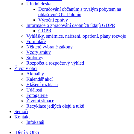
Úřední deska
Doručování občanům s trvalým pobytem na
ohlašovně OÚ Palonín
Výroční zprávy
Informace o zpracování osobních údajů GDPR
GDPR
Vyhlášky, směrnice, nařízení, opatření, plány rozvoje
Formuláře
Některé vybrané zákony
Vzory smluv
Smlouvy
Rozpočet a rozpočtový výhled
Život v obci
Aktuality
Kalendář akcí
Hlášení rozhlasu
Události
Fotogalerie
Životní situace
Recyklace jedlých olejů a tuků
Senioři
Kontakt
Infokanál
Dění v Obci