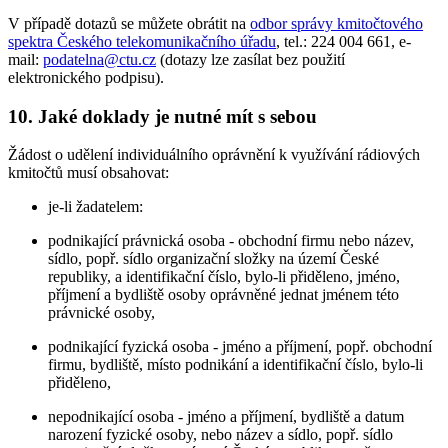
V případě dotazů se můžete obrátit na
odbor správy kmitočtového
spektra Českého telekomunikačního úřadu
, tel.: 224 004 661, e-
mail:
podatelna@ctu.cz
(dotazy lze zasílat bez použití
elektronického podpisu).
10. Jaké doklady je nutné mít s sebou
Žádost o udělení individuálního oprávnění k využívání rádiových
kmitočtů musí obsahovat:
je-li žadatelem:
podnikající právnická osoba - obchodní firmu nebo název,
sídlo, popř. sídlo organizační složky na území České
republiky, a identifikační číslo, bylo-li přiděleno, jméno,
příjmení a bydliště osoby oprávněné jednat jménem této
právnické osoby,
podnikající fyzická osoba - jméno a příjmení, popř. obchodní
firmu, bydliště, místo podnikání a identifikační číslo, bylo-li
přiděleno,
nepodnikající osoba - jméno a příjmení, bydliště a datum
narození fyzické osoby, nebo název a sídlo, popř. sídlo