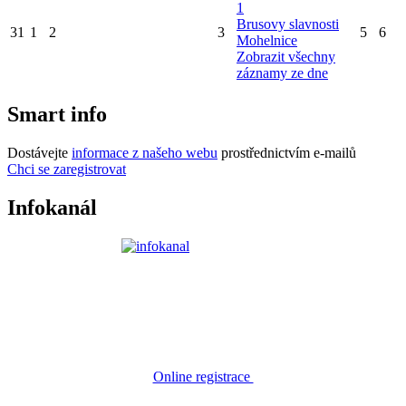
1
Brusovy slavnosti
31
1
2
3
5
6
Mohelnice
Zobrazit všechny
záznamy ze dne
Smart info
Dostávejte
informace z našeho webu
prostřednictvím e-mailů
Chci se zaregistrovat
Infokanál
Online registrace