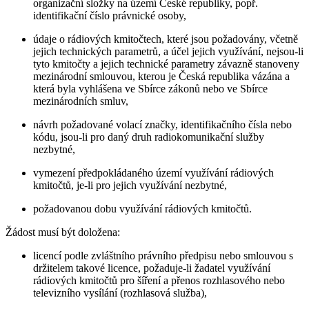
organizační složky na území České republiky, popř.
identifikační číslo právnické osoby,
údaje o rádiových kmitočtech, které jsou požadovány, včetně
jejich technických parametrů, a účel jejich využívání, nejsou-li
tyto kmitočty a jejich technické parametry závazně stanoveny
mezinárodní smlouvou, kterou je Česká republika vázána a
která byla vyhlášena ve Sbírce zákonů nebo ve Sbírce
mezinárodních smluv,
návrh požadované volací značky, identifikačního čísla nebo
kódu, jsou-li pro daný druh radiokomunikační služby
nezbytné,
vymezení předpokládaného území využívání rádiových
kmitočtů, je-li pro jejich využívání nezbytné,
požadovanou dobu využívání rádiových kmitočtů.
Žádost musí být doložena:
licencí podle zvláštního právního předpisu nebo smlouvou s
držitelem takové licence, požaduje-li žadatel využívání
rádiových kmitočtů pro šíření a přenos rozhlasového nebo
televizního vysílání (rozhlasová služba),