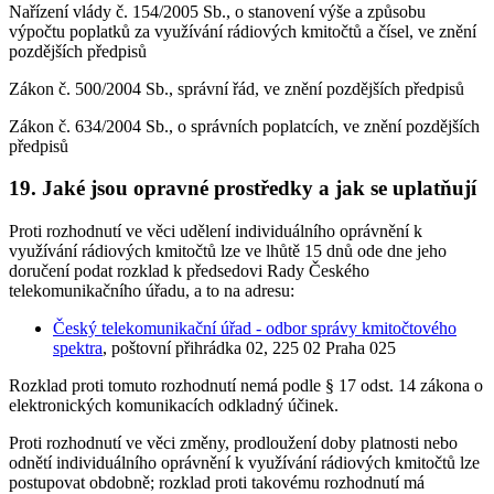
Nařízení vlády č. 154/2005 Sb., o stanovení výše a způsobu
výpočtu poplatků za využívání rádiových kmitočtů a čísel, ve znění
pozdějších předpisů
Zákon č. 500/2004 Sb., správní řád, ve znění pozdějších předpisů
Zákon č. 634/2004 Sb., o správních poplatcích, ve znění pozdějších
předpisů
19. Jaké jsou opravné prostředky a jak se uplatňují
Proti rozhodnutí ve věci udělení individuálního oprávnění k
využívání rádiových kmitočtů lze ve lhůtě 15 dnů ode dne jeho
doručení podat rozklad k předsedovi Rady Českého
telekomunikačního úřadu, a to na adresu:
Český telekomunikační úřad - odbor správy kmitočtového
spektra
, poštovní přihrádka 02, 225 02 Praha 025
Rozklad proti tomuto rozhodnutí nemá podle § 17 odst. 14 zákona o
elektronických komunikacích odkladný účinek.
Proti rozhodnutí ve věci změny, prodloužení doby platnosti nebo
odnětí individuálního oprávnění k využívání rádiových kmitočtů lze
postupovat obdobně; rozklad proti takovému rozhodnutí má