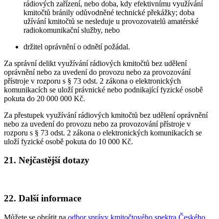
rádiových zařízení, nebo doba, kdy efektivnímu využívání
kmitočtů bránily odůvodněné technické překážky; doba
užívání kmitočtů se nesleduje u provozovatelů amatérské
radiokomunikační služby, nebo
držitel oprávnění o odnětí požádal.
Za správní delikt využívání rádiových kmitočtů bez udělení
oprávnění nebo za uvedení do provozu nebo za provozování
přístroje v rozporu s § 73 odst. 2 zákona o elektronických
komunikacích se uloží právnické nebo podnikající fyzické osobě
pokuta do 20 000 000 Kč.
Za přestupek využívání rádiových kmitočtů bez udělení oprávnění
nebo za uvedení do provozu nebo za provozování přístroje v
rozporu s § 73 odst. 2 zákona o elektronických komunikacích se
uloží fyzické osobě pokuta do 10 000 Kč.
21. Nejčastější dotazy
22. Další informace
Můžete se obrátit na
odbor správy kmitočtového spektra Českého