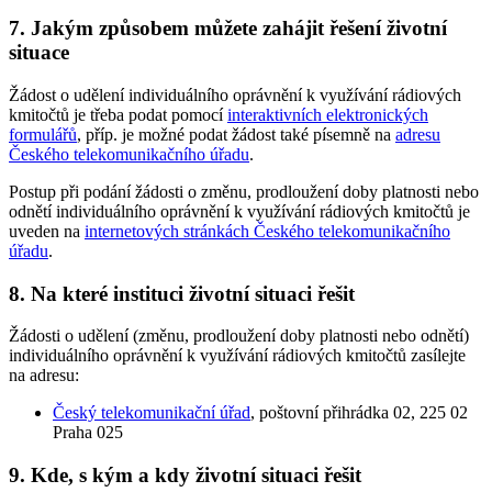
7. Jakým způsobem můžete zahájit řešení životní
situace
Žádost o udělení individuálního oprávnění k využívání rádiových
kmitočtů je třeba podat pomocí
interaktivních elektronických
formulářů
, příp. je možné podat žádost také písemně na
adresu
Českého telekomunikačního úřadu
.
Postup při podání žádosti o změnu, prodloužení doby platnosti nebo
odnětí individuálního oprávnění k využívání rádiových kmitočtů je
uveden na
internetových stránkách Českého telekomunikačního
úřadu
.
8. Na které instituci životní situaci řešit
Žádosti o udělení (změnu, prodloužení doby platnosti nebo odnětí)
individuálního oprávnění k využívání rádiových kmitočtů zasílejte
na adresu:
Český telekomunikační úřad
, poštovní přihrádka 02, 225 02
Praha 025
9. Kde, s kým a kdy životní situaci řešit