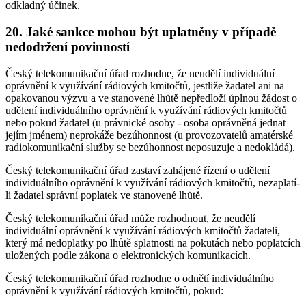
odkladný účinek.
20. Jaké sankce mohou být uplatněny v případě
nedodržení povinností
Český telekomunikační úřad rozhodne, že neudělí individuální
oprávnění k využívání rádiových kmitočtů, jestliže žadatel ani na
opakovanou výzvu a ve stanovené lhůtě nepředloží úplnou žádost o
udělení individuálního oprávnění k využívání rádiových kmitočtů
nebo pokud žadatel (u právnické osoby - osoba oprávněná jednat
jejím jménem) neprokáže bezúhonnost (u provozovatelů amatérské
radiokomunikační služby se bezúhonnost neposuzuje a nedokládá).
Český telekomunikační úřad zastaví zahájené řízení o udělení
individuálního oprávnění k využívání rádiových kmitočtů, nezaplatí-
li žadatel správní poplatek ve stanovené lhůtě.
Český telekomunikační úřad může rozhodnout, že neudělí
individuální oprávnění k využívání rádiových kmitočtů žadateli,
který má nedoplatky po lhůtě splatnosti na pokutách nebo poplatcích
uložených podle zákona o elektronických komunikacích.
Český telekomunikační úřad rozhodne o odnětí individuálního
oprávnění k využívání rádiových kmitočtů, pokud: