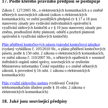
17. Podle kterého právního předpisu se postupuje
Zákon č. 127/2005 Sb., o elektronických komunikacích a o změně
některých souvisejících zákonů (zákon o elektronických
komunikacích), ve znění pozdějších předpisů (v § 17 a 18 jsou
stanoveny zásady pro vydávání individuálních oprávnění k
využívání rádiových kmitočtů a v § 19 jsou stanoveny zásady pro
změnu, prodloužení doby platnosti, odnětí a pozbytí platnosti
oprávnění k využívání rádiových kmitočtů)
Plán přidělení kmitočtových pásem (národní kmitočtová tabulka)
(vydaný vyhláškou č. 105/2010 Sb., o plánu přidělení kmitočtových
pásem, podle § 150 odst. 2 zákona o elektronických komunikacích,
ve znění zákona č. 110/2007 Sb., o některých opatřeních v soustavě
ústředních orgánů státní správy, souvisejících se zrušením
Ministerstva informatiky České republiky a o změně některých
zákonů, k provedení § 16 odst. 1 zákona o elektronických
komunikacích)
Plán využití rádiového spektra
(vydávaný Českým
telekomunikačním úřadem podle § 16 odst. 2 zákona o
elektronických komunikacích)
18. Jaké jsou související předpisy